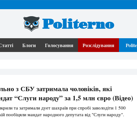
Politerno
Статті
Блоги
Голосування
Розслідування
Poli
ільно з СБУ затримала чоловіків, які
дат “Слуги народу” за 1,5 млн євро (Відео)
крили та затримали дует шахраїв при спробі заволодіти 1 500
якій пообіцяли мандат народного депутата від "Слуги народу".