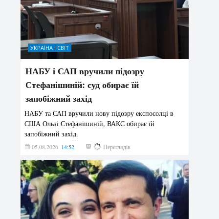
УКРАЇНА І СВІТ
НАБУ і САП вручили підозру
Стефанішиній: суд обирає їй
запобіжний захід
НАБУ та САП вручили нову підозру експосолці в
США Ользі Стефанішиній, ВАКС обирає їй
запобіжний захід.
05.08.2026
14:52
145
Переглядів