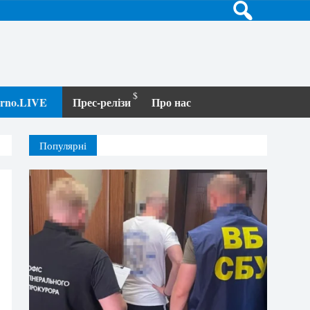
terno.LIVE
Прес-релізи
Про нас
Популярні