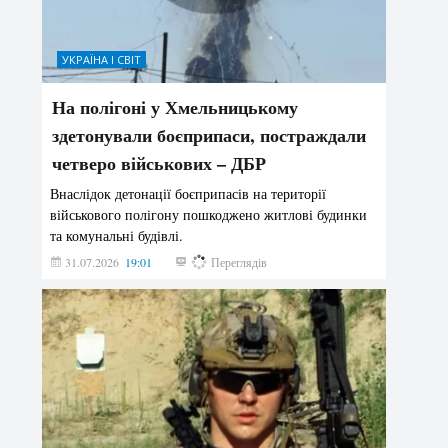
УКРАЇНА І СВІТ
На полігоні у Хмельницькому
здетонували боєприпаси, постраждали
четверо військових – ДБР
Внаслідок детонації боєприпасів на території
військового полігону пошкоджено житлові будинки
та комунальні будівлі.
31.07.2026
19:01
188
Переглядів