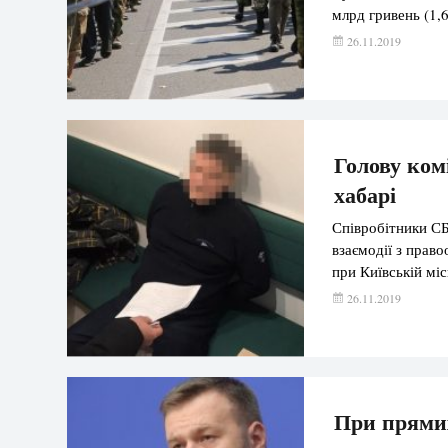
млрд гривень (1,
26.11.2019
Голову ком
хабарі
Співробітники СБ
взаємодії з прав
при Київській міс
26.11.2019
При прямих