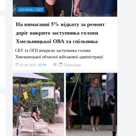
УКРАЇНА І СВІТ
На вимаганні 5% відкату за ремонт
доріг викрито заступника голови
Хмельницької ОВА та спільника
СБУ та ОГП викрили заступника голови
Хмельницької обласної військової адміністрації
03.08.2026
22:19
852
Переглядів