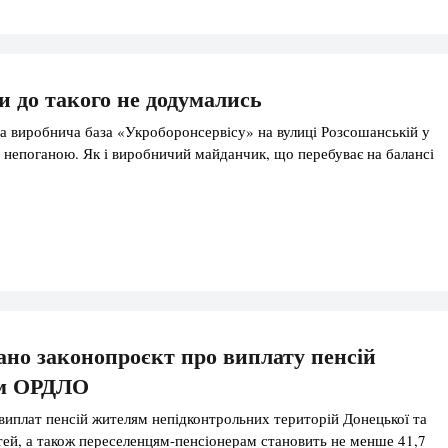
 до такого не додумались
а виробнича база «Укроборонсервісу» на вулиці Розсошанській у
ь непоганою. Як і виробничий майданчик, що перебуває на балансі
ано законопроєкт про виплату пенсій
м ОРДЛО
 виплат пенсій жителям непідконтрольних територій Донецької та
тей, а також переселенцям-пенсіонерам становить не менше 41,7