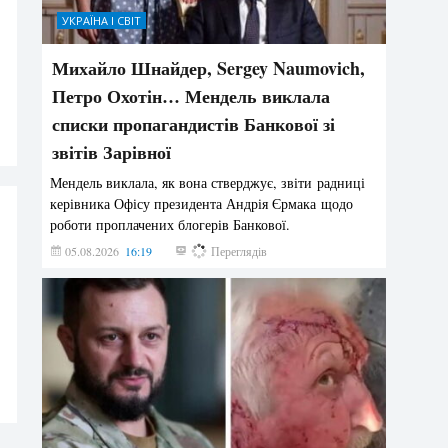
УКРАЇНА І СВІТ
Михайло Шнайдер, Sergey Naumovich,
Петро Охотін… Мендель виклала
списки пропагандистів Банкової зі
звітів Зарівної
Мендель виклала, як вона стверджує, звіти радниці
керівника Офісу президента Андрія Єрмака щодо
роботи проплачених блогерів Банкової.
05.08.2026
16:19
201
Переглядів