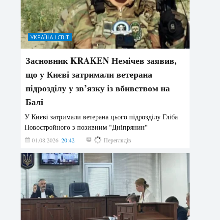
УКРАЇНА І СВІТ
Засновник KRAKEN Немічев заявив,
що у Києві затримали ветерана
підрозділу у зв’язку із вбивством на
Балі
У Києві затримали ветерана цього підрозділу Гліба
Новостройного з позивним "Дніпрянин"
01.08.2026
20:42
179
Переглядів