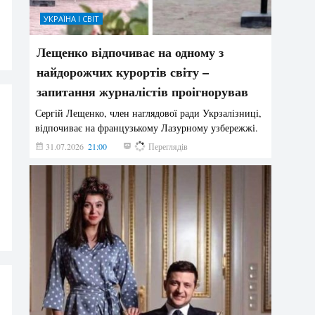
УКРАЇНА І СВІТ
Лещенко відпочиває на одному з
найдорожчих курортів світу –
запитання журналістів проігнорував
Сергій Лещенко, член наглядової ради Укрзалізниці,
відпочиває на французькому Лазурному узбережжі.
31.07.2026
21:00
214
Переглядів