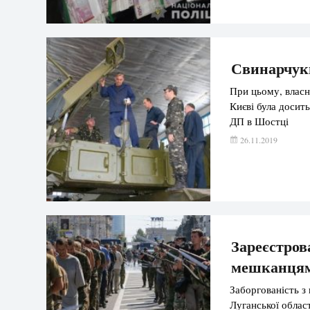
Свинарчуки
При цьому, власн
Києві була досит
ДП в Шостці
26.11.2019
Зареєстров
мешканця
Заборгованість з
Луганської облас