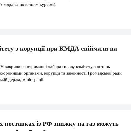
67 млрд за поточним курсом).
ітету з корупції при КМДА спіймали на
У викрили на отриманні хабара голову комітету з питань
оохоронними органами, корупції та законності Громадської ради
ькій держадміністрації.
 поставках із РФ знижку на газ можуть