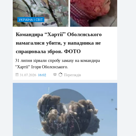
УКРАЇНА І СВІТ
Командира “Хартії” Оболєнського
намагалися убити, у нападника не
спрацювала зброя. ФОТО
31 липня зірвали спробу замаху на командира
"Хартії" Ігоря Оболєнського.
31.07.2026
16:02
196
Переглядів