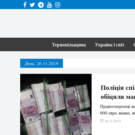
Тернопільщина
Україна і світ
День:
26.11.2019
Поліція сп
обіцяли ман
Правоохоронці ви
000 євро жінки, 
26.11.2019