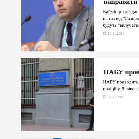
направити 
Кабмін розглядає
на газ від "Газп
будуть "вилучатис
26.11.2019
НАБУ пров
НАБУ проводить 
поліції у Львівськ
26.11.2019