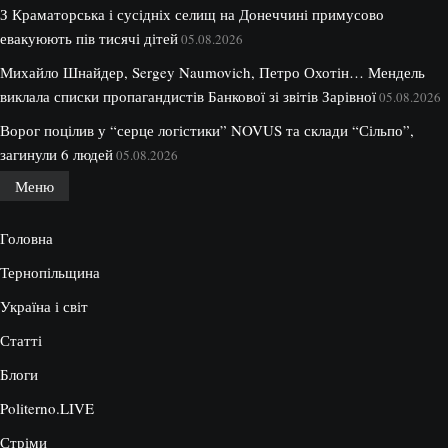
З Краматорська і сусідніх селищ на Донеччині примусово
евакуюють пів тисячі дітей
05.08.2026
Михайло Шнайдер, Sergey Naumovich, Петро Охотін… Мендель
виклала списки пропагандистів Банкової зі звітів Зарівної
05.08.2026
Ворог поцілив у “серце логістики” NOVUS та склади “Сільпо”,
загинули 6 людей
05.08.2026
Меню
Головна
Тернопільщина
Україна і світ
Статті
Блоги
Politerno.LIVE
Стріми