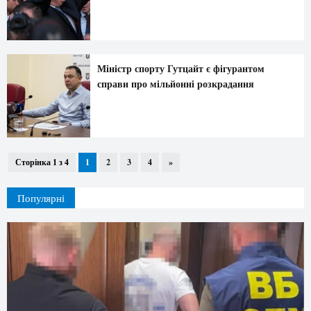
Міністр спорту Гутцайт є фігурантом
справи про мільйонні розкрадання
Сторінка 1 з 4
1
2
3
4
»
Популярні