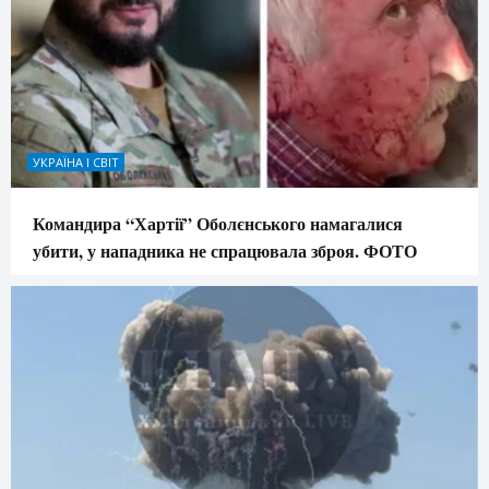
УКРАЇНА І СВІТ
Командира “Хартії” Оболєнського намагалися
убити, у нападника не спрацювала зброя. ФОТО