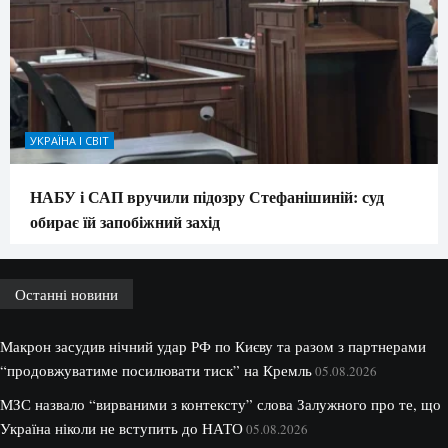
УКРАЇНА І СВІТ
НАБУ і САП вручили підозру Стефанішиній: суд
обирає їй запобіжний захід
Останні новини
Макрон засудив нічний удар РФ по Києву та разом з партнерами
“продовжуватиме посилювати тиск” на Кремль
05.08.2026
МЗС назвало “вирваними з контексту” слова Залужного про те, що
Україна ніколи не вступить до НАТО
05.08.2026