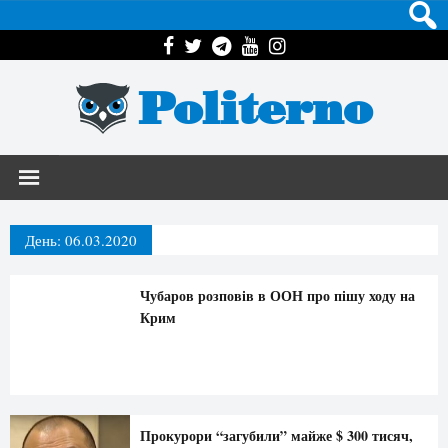
Politerno
День:
06.03.2020
Чубаров розповів в ООН про пішу ходу на
Крим
Прокурори “загубили” майже $ 300 тисяч,