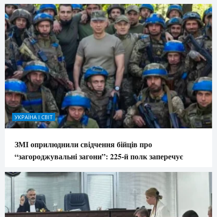
УКРАЇНА І СВІТ
ЗМІ оприлюднили свідчення бійців про
“загороджувальні загони”: 225-й полк заперечує