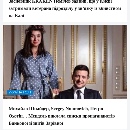
Засновник KRAKEN Немічев заявив, що у Києві
затримали ветерана підрозділу у зв’язку із вбивством
на Балі
УКРАЇНА І СВІТ
Михайло Шнайдер, Sergey Naumovich, Петро
Охотін… Мендель виклала списки пропагандистів
Банкової зі звітів Зарівної