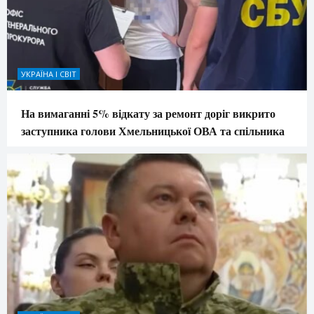
УКРАЇНА І СВІТ
На вимаганні 5% відкату за ремонт доріг викрито
заступника голови Хмельницької ОВА та спільника