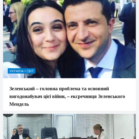
УКРАЇНА І СВІТ
Зеленський – головна проблема та основний
вигодонабувач цієї війни, – ексречниця Зеленського
Мендель