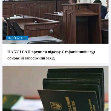
УКРАЇНА І СВІТ
НАБУ і САП вручили підозру Стефанішиній: суд
обирає їй запобіжний захід