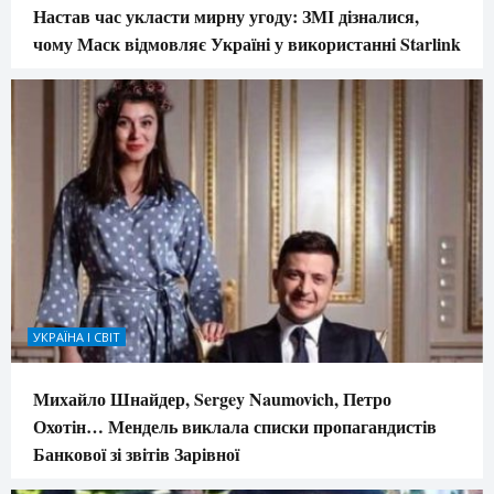
Настав час укласти мирну угоду: ЗМІ дізналися,
чому Маск відмовляє Україні у використанні Starlink
УКРАЇНА І СВІТ
Михайло Шнайдер, Sergey Naumovich, Петро
Охотін… Мендель виклала списки пропагандистів
Банкової зі звітів Зарівної