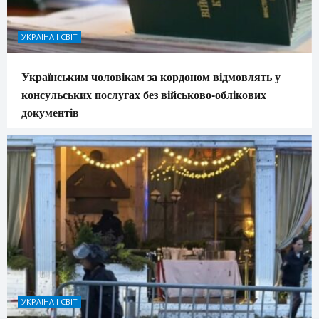
УКРАЇНА І СВІТ
Українським чоловікам за кордоном відмовлять у
консульських послугах без військово-облікових
документів
УКРАЇНА І СВІТ