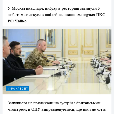
У Москві внаслідок вибуху в ресторані загинули 5
осіб, там святкував ювілей головнокомандувач ПКС
РФ Чайко
УКРАЇНА І СВІТ
Залужного не покликали на зустріч з британським
міністром; в ОПУ виправдовуються, що він і не хотів