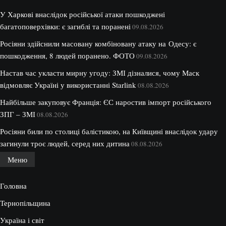
У Харкові внаслідок російської атаки пошкоджені
багатоповерхівки: є загиблі та поранені
09.08.2026
Росіяни здійснили масовану комбіновану атаку на Одесу: є
пошкодження, 8 людей поранено. ФОТО
09.08.2026
Настав час укласти мирну угоду: ЗМІ дізналися, чому Маск
відмовляє Україні у використанні Starlink
08.08.2026
Найбільше закуповує Франція: ЄС наростив імпорт російського
ЗПГ – ЗМІ
08.08.2026
Росіяни били по столиці балістикою, на Київщині внаслідок удару
загинули троє людей, серед них дитина
08.08.2026
Меню
Головна
Тернопільщина
Україна і світ