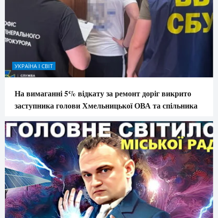
УКРАЇНА І СВІТ
На вимаганні 5% відкату за ремонт доріг викрито
заступника голови Хмельницької ОВА та спільника