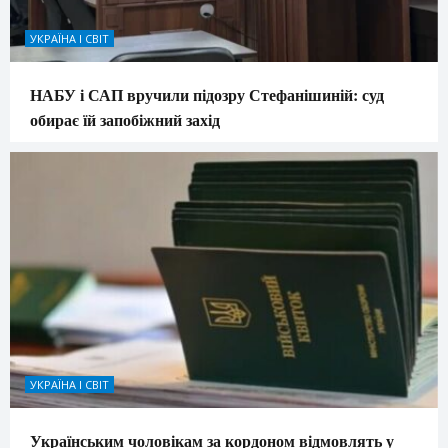
УКРАЇНА І СВІТ
НАБУ і САП вручили підозру Стефанішиній: суд
обирає їй запобіжний захід
УКРАЇНА І СВІТ
Українським чоловікам за кордоном відмовлять у