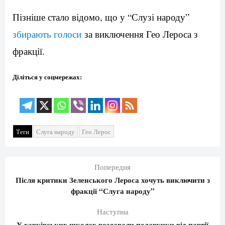
Пізніше стало відомо, що у “Слузі народу”
збирають голоси
за виключення Гео Лероса з
фракції.
Діліться у соцмережах:
Теги
Слуга народу
Гео Лерос
Попередня
Після критики Зеленського Лероса хочуть виключити з
фракції “Слуга народу”
Наступна
У харківських школах роздавали подарунки від партії