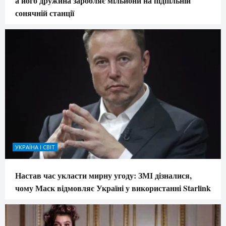
а його дружина заробляє мільйони на підпільній
сонячній станції
УКРАЇНА І СВІТ
Настав час укласти мирну угоду: ЗМІ дізналися,
чому Маск відмовляє Україні у використанні Starlink