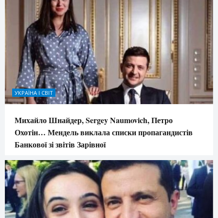
УКРАЇНА І СВІТ
Михайло Шнайдер, Sergey Naumovich, Петро
Охотін… Мендель виклала списки пропагандистів
Банкової зі звітів Зарівної