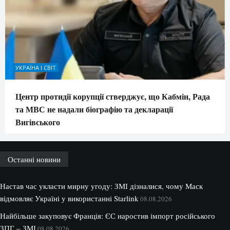
УКРАЇНА І СВІТ
Центр протидії корупції стверджує, що Кабмін, Рада
та МВС не надали біографію та декларації
Вигівського
Останні новини
Настав час укласти мирну угоду: ЗМІ дізналися, чому Маск
відмовляє Україні у використанні Starlink
08.08.2026
Найбільше закуповує Франція: ЄС наростив імпорт російського
ЗПГ – ЗМІ
08.08.2026