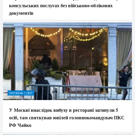
консульських послугах без військово-облікових
документів
УКРАЇНА І СВІТ
У Москві внаслідок вибуху в ресторані загинули 5
осіб, там святкував ювілей головнокомандувач ПКС
РФ Чайко