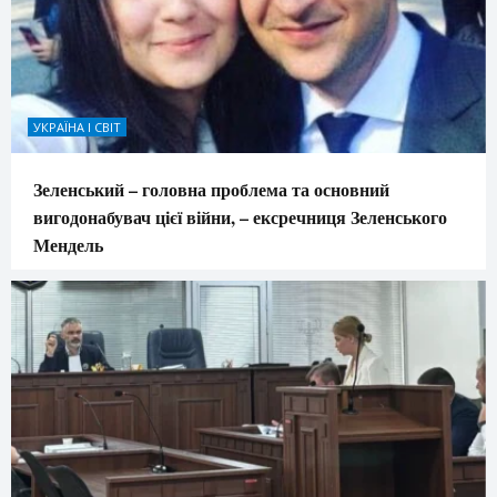
УКРАЇНА І СВІТ
Зеленський – головна проблема та основний
вигодонабувач цієї війни, – ексречниця Зеленського
Мендель