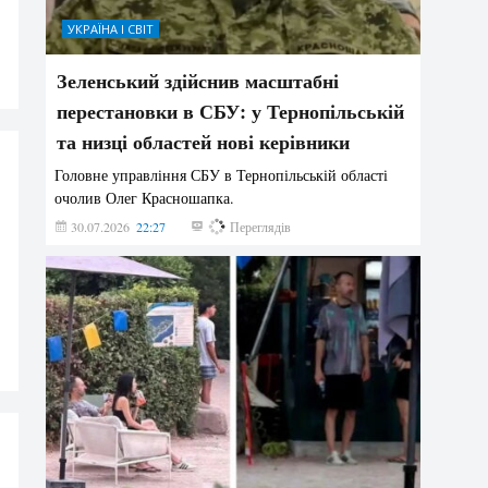
УКРАЇНА І СВІТ
Зеленський здійснив масштабні
перестановки в СБУ: у Тернопільській
та низці областей нові керівники
Головне управління СБУ в Тернопільській області
очолив Олег Красношапка.
30.07.2026
22:27
617
Переглядів