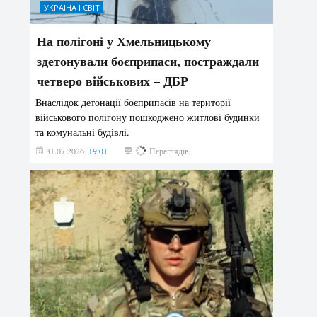
УКРАЇНА І СВІТ
На полігоні у Хмельницькому
здетонували боєприпаси, постраждали
четверо військових – ДБР
Внаслідок детонації боєприпасів на території
військового полігону пошкоджено житлові будинки
та комунальні будівлі.
31.07.2026
19:01
175
Переглядів