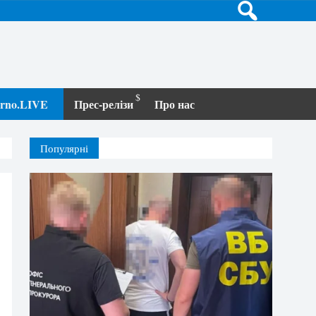
terno.LIVE
Прес-релізи
Про нас
Популярні