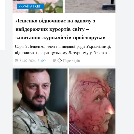
УКРАЇНА І СВІТ
Лещенко відпочиває на одному з
найдорожчих курортів світу –
запитання журналістів проігнорував
Сергій Лещенко, член наглядової ради Укрзалізниці,
відпочиває на французькому Лазурному узбережжі.
31.07.2026
21:00
197
Переглядів