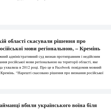
кій області скасували рішення про
осійської мови регіональною, – Кремінь
жний адміністративний суд визнав протиправним і недійсним
ння російської мови регіональною на території області, яке
да ухвалила в 2012 році. Про це в Facebook повідомив мовний
Кремінь. “Нарешті скасовано рішення про визнання російської
 на території Запорізької області. Зокрема, 24 березня 2021 року
ужним адміністративним судом прийнято рішення про […]
найманці вбили українського воїна біля