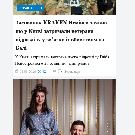
УКРАЇНА І СВІТ
Засновник KRAKEN Немічев заявив,
що у Києві затримали ветерана
підрозділу у зв’язку із вбивством на
Балі
У Києві затримали ветерана цього підрозділу Гліба
Новостройного з позивним "Дніпрянин"
01.08.2026
20:42
166
Переглядів