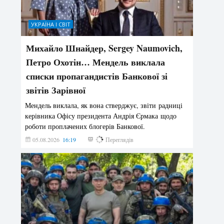
УКРАЇНА І СВІТ
Михайло Шнайдер, Sergey Naumovich,
Петро Охотін… Мендель виклала
списки пропагандистів Банкової зі
звітів Зарівної
Мендель виклала, як вона стверджує, звіти радниці
керівника Офісу президента Андрія Єрмака щодо
роботи проплачених блогерів Банкової.
05.08.2026
16:19
143
Переглядів