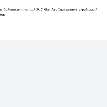
лу бойовиками позицій ЗСУ біля Авдіївки загинув український
ець.