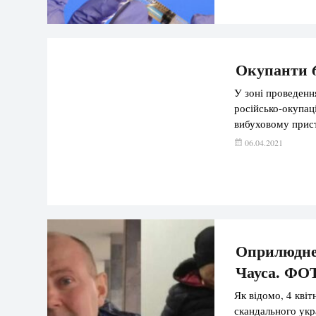
Окупанти 6
У зоні проведенн
російсько-окупац
вибуховому прист
06.04.2021
Оприлюднен
Чауса. ФО
Як відомо, 4 кві
скандального укр