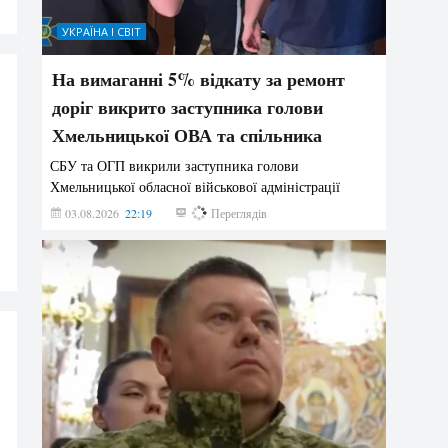
УКРАЇНА І СВІТ
На вимаганні 5% відкату за ремонт
доріг викрито заступника голови
Хмельницької ОВА та спільника
СБУ та ОГП викрили заступника голови
Хмельницької обласної військової адміністрації
03.08.2026
22:19
829
Переглядів