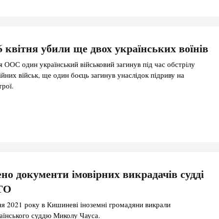
 квітня убили ще двох українських воїнів
я ООС один український військовий загинув під час обстрілу
ійних військ, ще один боєць загинув унаслідок підриву на
рої.
о документи імовірних викрадачів судді
ТО
тня 2021 року в Кишиневі іноземні громадяни викрали
аїнського суддю Миколу Чауса.