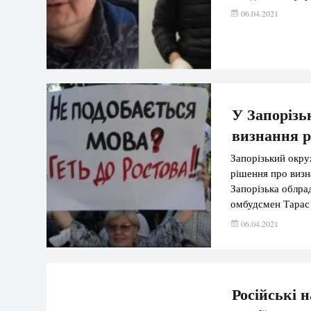
06.04.2021
У Запорізь
визнання р
Запорізький окру
рішення про визна
Запорізька облра
омбудсмен Тарас 
мови регіональною
06.04.2021
Запорізьким окр
Російські 