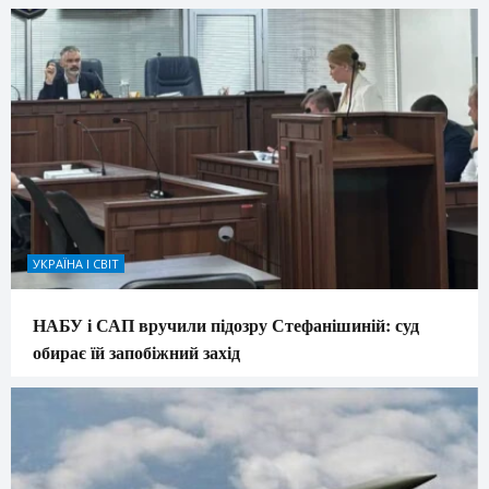
УКРАЇНА І СВІТ
НАБУ і САП вручили підозру Стефанішиній: суд
обирає їй запобіжний захід