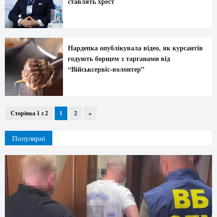
ставлять хрест
Нардепка опублікувала відео, як курсантів
годують борщем з тарганами від
“Військсервіс-волонтер”
Сторінка 1 з 2
1
2
»
Популярні