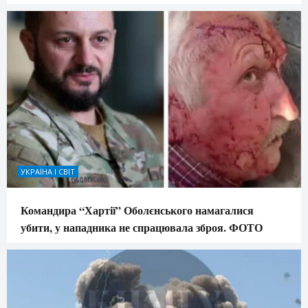
УКРАЇНА І СВІТ
Командира “Хартії” Оболєнського намагалися
убити, у нападника не спрацювала зброя. ФОТО