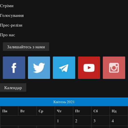
Стріми
Голосування
Прес-релізи
Про нас
Залишайтесь з нами
Календар
Квітень 2021
Пн
Вт
Ср
Чт
Пт
Сб
Нд
1
2
3
4