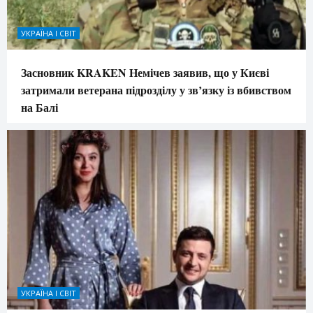
УКРАЇНА І СВІТ
Засновник KRAKEN Немічев заявив, що у Києві
затримали ветерана підрозділу у зв’язку із вбивством
на Балі
УКРАЇНА І СВІТ