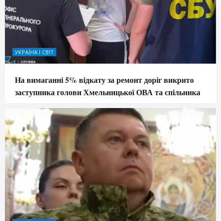
УКРАЇНА І СВІТ
На вимаганні 5% відкату за ремонт доріг викрито
заступника голови Хмельницької ОВА та спільника