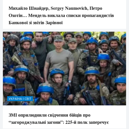
Михайло Шнайдер, Sergey Naumovich, Петро
Охотін… Мендель виклала списки пропагандистів
Банкової зі звітів Зарівної
УКРАЇНА І СВІТ
ЗМІ оприлюднили свідчення бійців про
“загороджувальні загони”: 225-й полк заперечує