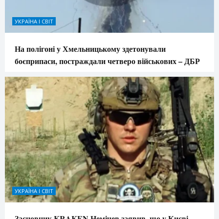
УКРАЇНА І СВІТ
На полігоні у Хмельницькому здетонували
боєприпаси, постраждали четверо військових – ДБР
УКРАЇНА І СВІТ
Засновник KRAKEN Немічев заявив, що у Києві