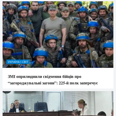
УКРАЇНА І СВІТ
ЗМІ оприлюднили свідчення бійців про
“загороджувальні загони”: 225-й полк заперечує