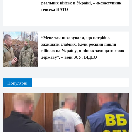
реальних військ в Україні, – ексзаступник
генсека НАТО
“Мене так виховували, що потрібно
захищати слабких. Коли росіяни пішли
війною на Україну, я пішов захищати свою
державу”, – воїн ЗСУ. ВIДЕО
Популярні