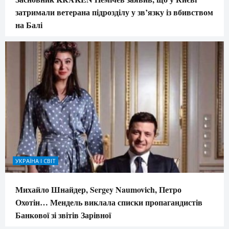
затримали ветерана підрозділу у зв’язку із вбивством
на Балі
УКРАЇНА І СВІТ
Михайло Шнайдер, Sergey Naumovich, Петро
Охотін… Мендель виклала списки пропагандистів
Банкової зі звітів Зарівної