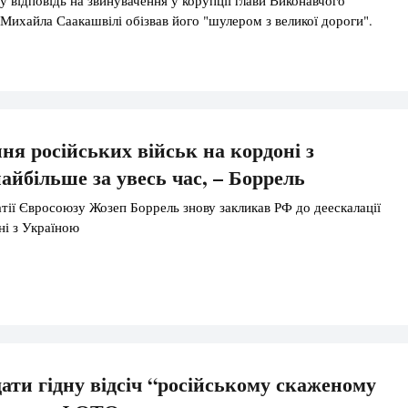
Михайла Саакашвілі обізвав його "шулером з великої дороги".
я російських військ на кордоні з
айбільше за увесь час, – Боррель
тії Євросоюзу Жозеп Боррель знову закликав РФ до деескалації
ні з Україною
дати гідну відсіч “російському скаженому