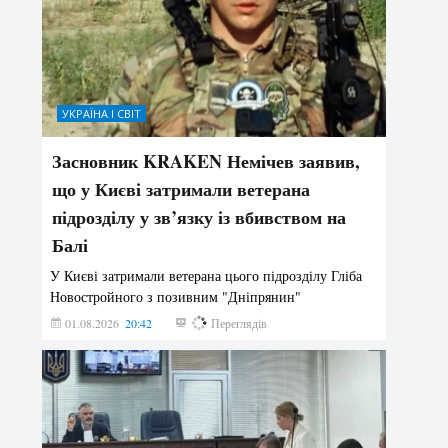
УКРАЇНА І СВІТ
Засновник KRAKEN Немічев заявив,
що у Києві затримали ветерана
підрозділу у зв’язку із вбивством на
Балі
У Києві затримали ветерана цього підрозділу Гліба
Новостройного з позивним "Дніпрянин"
01.08.2026
20:42
199
Переглядів