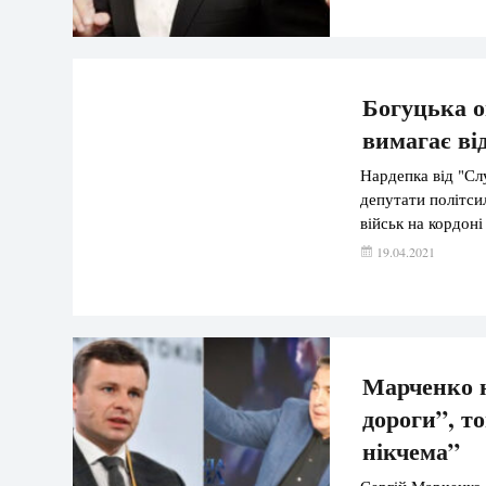
Богуцька о
вимагає ві
Нардепка від "Слу
депутати політси
військ на кордоні
19.04.2021
Марченко н
дороги”, то
нікчема”
Сергій Марченко 