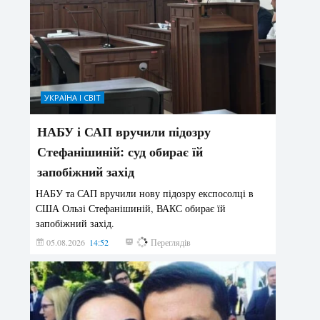
УКРАЇНА І СВІТ
НАБУ і САП вручили підозру
Стефанішиній: суд обирає їй
запобіжний захід
НАБУ та САП вручили нову підозру експосолці в
США Ользі Стефанішиній, ВАКС обирає їй
запобіжний захід.
05.08.2026
14:52
161
Переглядів