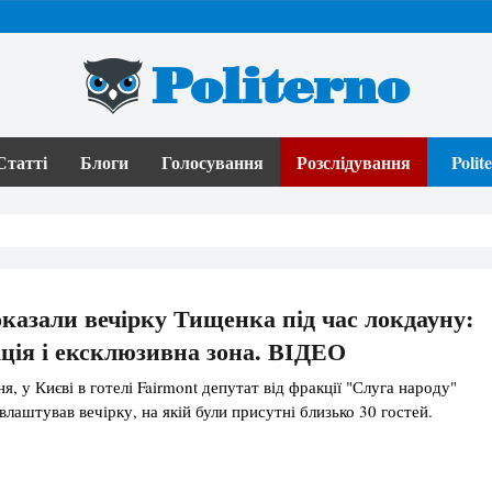
Politerno
Статті
Блоги
Голосування
Розслідування
Poli
казали вечірку Тищенка під час локдауну:
іція і ексклюзивна зона. ВІДЕО
ня, у Києві в готелі Fairmont депутат від фракції "Слуга народу"
лаштував вечірку, на якій були присутні близько 30 гостей.