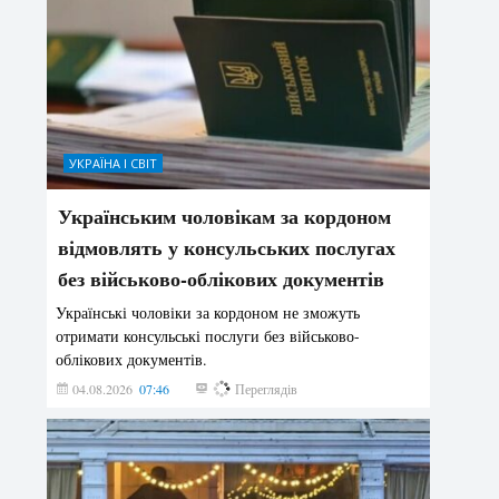
УКРАЇНА І СВІТ
Українським чоловікам за кордоном
відмовлять у консульських послугах
без військово-облікових документів
Українські чоловіки за кордоном не зможуть
отримати консульські послуги без військово-
облікових документів.
04.08.2026
07:46
152
Переглядів