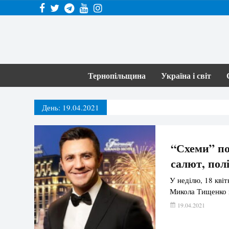
Тернопільщина
Україна і світ
День:
19.04.2021
“Схеми” по
салют, пол
У неділю, 18 квіт
Микола Тищенко в
19.04.2021