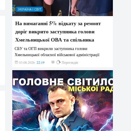
УКРАЇНА І СВІТ
На вимаганні 5% відкату за ремонт
доріг викрито заступника голови
Хмельницької ОВА та спільника
СБУ та ОГП викрили заступника голови
Хмельницької обласної військової адміністрації
03.08.2026
22:19
876
Переглядів