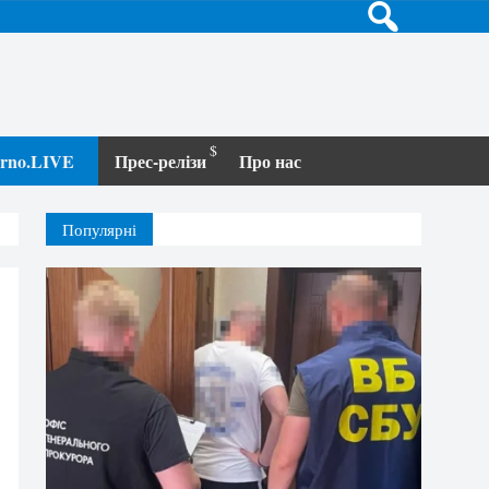
terno.LIVE
Прес-релізи
Про нас
Популярні