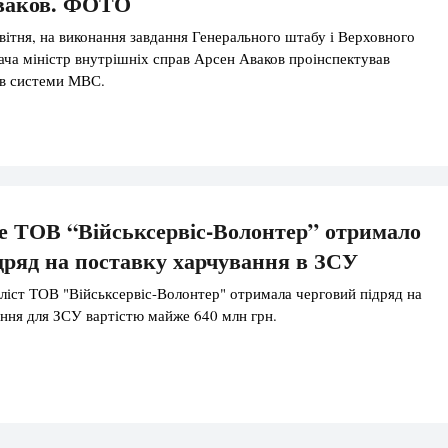
Аваков. ФОТО
квітня, на виконання завдання Генерального штабу і Верховного
ча міністр внутрішніх справ Арсен Аваков проінспектував
лів системи МВС.
 ТОВ “Військсервіс-Волонтер” отримало
дряд на поставку харчування в ЗСУ
іст ТОВ "Військсервіс-Волонтер" отримала черговий підряд на
ння для ЗСУ вартістю майже 640 млн грн.