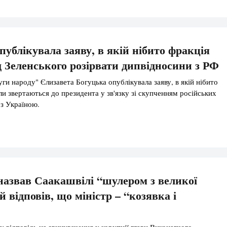
публікувала заяву, в якій нібито фракція
д Зеленського розірвати дипвідносини з РФ
ги народу" Єлизавета Богуцька опублікувала заяву, в якій нібито
ли звертаються до президента у зв'язку зі скупченням російських
 з Україною.
азвав Саакашвілі “шулером з великої
й відповів, що міністр – “козявка і
у відповідь на звинувачення у корупції глави Виконавчого