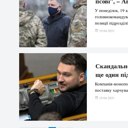
псові”, – 
У понеділок, 19 
головнокомандува
позиції підрозді
19.04.2021
Скандальне
ще один пі
Компанія-монопол
поставку харчува
19.04.2021