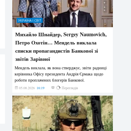
УКРАЇНА І СВІТ
Михайло Шнайдер, Sergey Naumovich,
Петро Охотін… Мендель виклала
списки пропагандистів Банкової зі
звітів Зарівної
Мендель виклала, як вона стверджує, звіти радниці
керівника Офісу президента Андрія Єрмака щодо
роботи проплачених блогерів Банкової.
05.08.2026
16:19
234
Переглядів