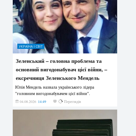
УКРАЇНА І СВІТ
Зеленський – головна проблема та
основний вигодонабувач цієї війни, –
ексречниця Зеленського Мендель
Юлія Мендель назвала українського лідера
"головним вигодонабувачем цієї війни".
04.08.2026
14:49
159
Переглядів