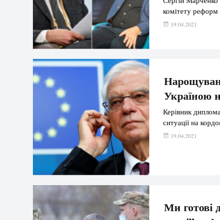
комітету реформ 
19.04.2021
Нарощуванн
Україною н
Керівник диплома
ситуації на кордо
19.04.2021
Ми готові 