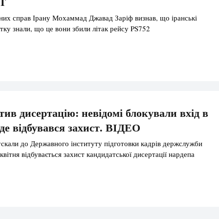
YT
них справ Ірану Мохаммад Джавад Заріф визнав, що іранські
атку знали, що це вони збили літак рейсу PS752
тив дисертацію: невідомі блокували вхід в
 де відбувався захист. ВІДЕО
ускали до Державного інституту підготовки кадрів держслужби
 квітня відбувається захист кандидатської дисертації нардепа