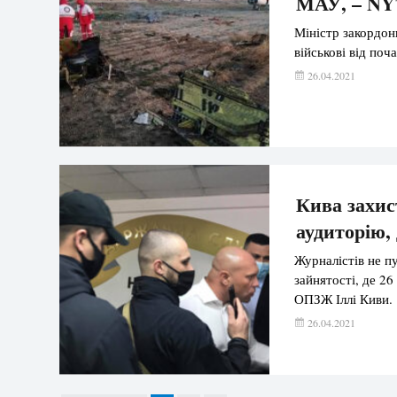
МАУ, – N
Міністр закордон
військові від поч
26.04.2021
Кива захис
аудиторію,
Журналістів не п
зайнятості, де 26
ОПЗЖ Іллі Киви.
26.04.2021