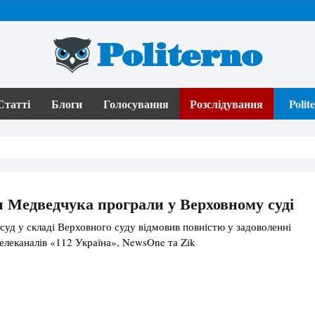
Politerno
Статті
Блоги
Голосування
Розслідування
Poli
 Медведчука програли у Верховному суді
суд у складі Верховного суду відмовив повністю у задоволенні
елеканалів «112 Україна», NewsOne та Zik