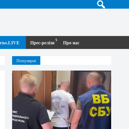
terno.LIVE
Прес-релізи
Про нас
Популярні