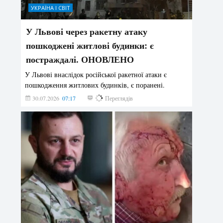
УКРАЇНА І СВІТ
У Львові через ракетну атаку
пошкоджені житлові будинки: є
постраждалі. ОНОВЛЕНО
У Львові внаслідок російської ракетної атаки є
пошкодження житлових будинків, є поранені.
30.07.2026
07:17
179
Переглядів