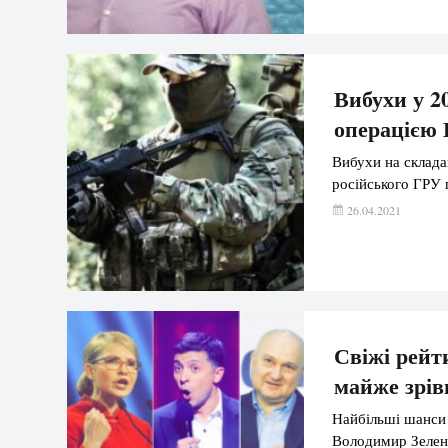
Вибухи у 20
операцією 
Вибухи на склада
російського ГРУ 
26.04.2021
Свіжі рейт
майже зрі
Найбільші шанси 
Володимир Зеленс