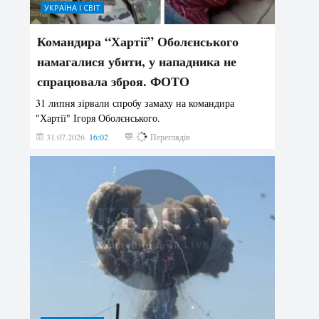
УКРАЇНА І СВІТ
Командира “Хартії” Оболєнського
намагалися убити, у нападника не
спрацювала зброя. ФОТО
31 липня зірвали спробу замаху на командира
"Хартії" Ігоря Оболєнського.
31.07.2026
16:02
178
Переглядів