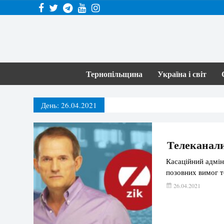
Тернопільщина
Україна і світ
День:
26.04.2021
Телеканали
Касаційний адмін
позовних вимог т
26.04.2021