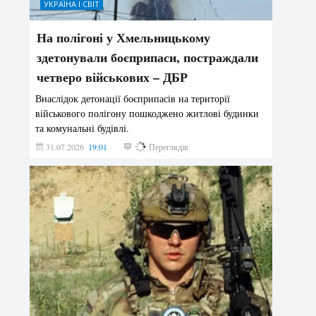
УКРАЇНА І СВІТ
На полігоні у Хмельницькому
здетонували боєприпаси, постраждали
четверо військових – ДБР
Внаслідок детонації боєприпасів на території
військового полігону пошкоджено житлові будинки
та комунальні будівлі.
31.07.2026
19:01
175
Переглядів