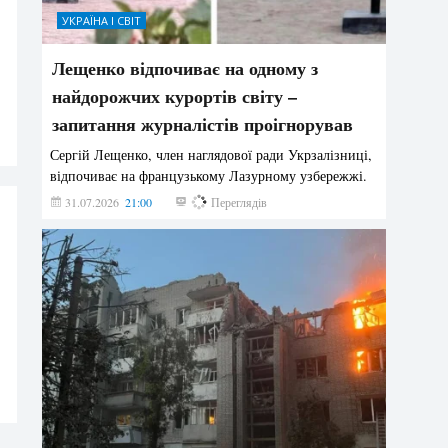
УКРАЇНА І СВІТ
Лещенко відпочиває на одному з
найдорожчих курортів світу –
запитання журналістів проігнорував
Сергій Лещенко, член наглядової ради Укрзалізниці,
відпочиває на французькому Лазурному узбережжі.
31.07.2026
21:00
194
Переглядів