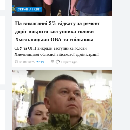
УКРАЇНА І СВІТ
На вимаганні 5% відкату за ремонт
доріг викрито заступника голови
Хмельницької ОВА та спільника
СБУ та ОГП викрили заступника голови
Хмельницької обласної військової адміністрації
03.08.2026
22:19
829
Переглядів