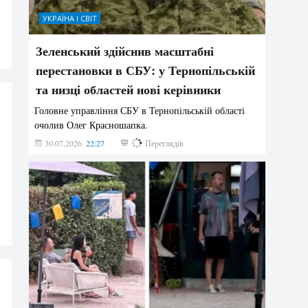
УКРАЇНА І СВІТ
Зеленський здійснив масштабні
перестановки в СБУ: у Тернопільській
та низці областей нові керівники
Головне управління СБУ в Тернопільській області
очолив Олег Красношапка.
30.07.2026
22:27
615
Переглядів