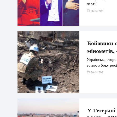
партії.
26.04.2021
Бойовики о
мінометів
Українська стор
вогню з боку рос
26.04.2021
У Тегерані