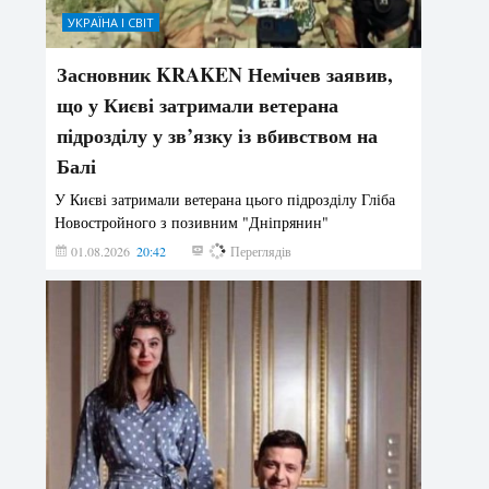
УКРАЇНА І СВІТ
Засновник KRAKEN Немічев заявив,
що у Києві затримали ветерана
підрозділу у зв’язку із вбивством на
Балі
У Києві затримали ветерана цього підрозділу Гліба
Новостройного з позивним "Дніпрянин"
01.08.2026
20:42
166
Переглядів