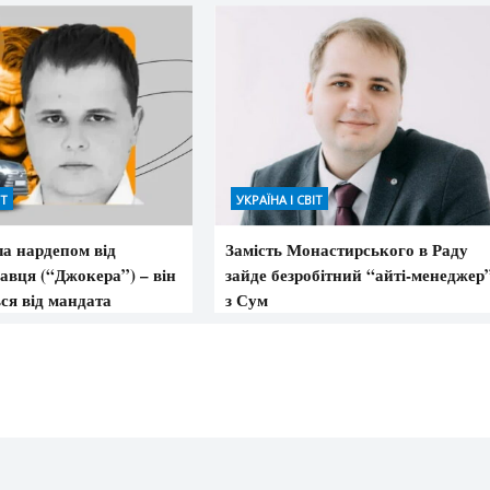
ІТ
УКРАЇНА І СВІТ
а нардепом від
Замість Монастирського в Раду
авця (“Джокера”) – він
зайде безробітний “айті-менеджер
ся від мандата
з Сум