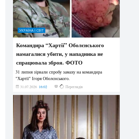
УКРАЇНА І СВІТ
Командира “Хартії” Оболєнського
намагалися убити, у нападника не
спрацювала зброя. ФОТО
31 липня зірвали спробу замаху на командира
"Хартії" Ігоря Оболєнського.
31.07.2026
16:02
194
Переглядів