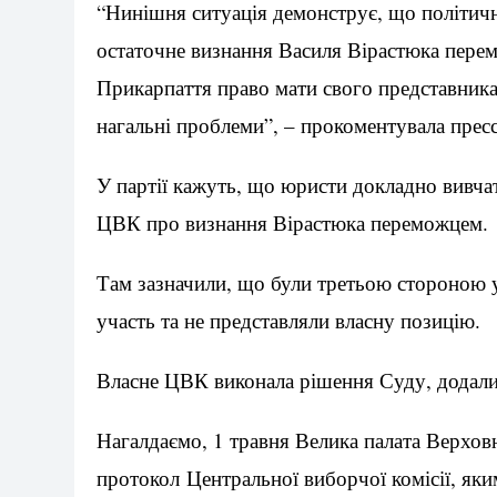
“Нинішня ситуація демонструє, що політич
остаточне визнання Василя Вірастюка пере
Прикарпаття право мати свого представника
нагальні проблеми”, – прокоментувала прес
У партії кажуть, що юристи докладно вивча
ЦВК про визнання Вірастюка переможцем.
Там зазначили, що були третьою стороною у
участь та не представляли власну позицію.
Власне ЦВК виконала рішення Суду, додали 
Нагалдаємо, 1 травня Велика палата Верхо
протокол Центральної виборчої комісії, як