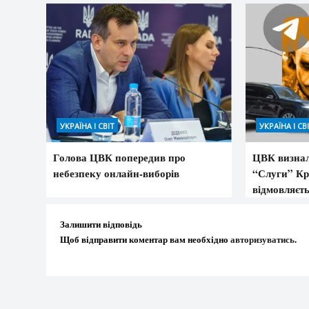
УКРАЇНА І СВІТ
УКРАЇНА І СВ
Голова ЦВК попередив про
ЦВК визнал
небезпеку онлайн-виборів
“Слуги” Кр
відмовляєть
Залишити відповідь
Щоб відправити коментар вам необхідно
авторизуватись
.