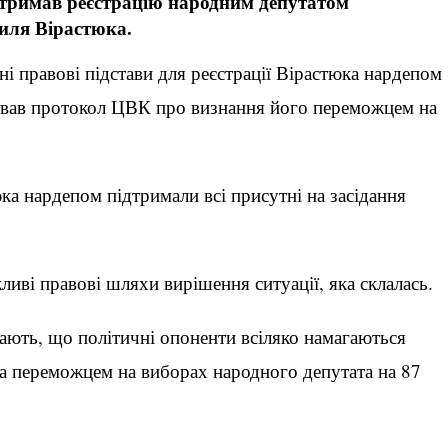
дтримав реєстрацію народним депутатом
силя Вірастюка.
тні правові підстави для реєстрації Вірастюка нардепом
ував протокол ЦВК про визнання його переможцем на
ка нардепом підтримали всі присутні на засідання
ливі правові шляхи вирішення ситуації, яка склалась.
ають, що політичні опоненти всіляко намагаються
а переможцем на виборах народного депутата на 87