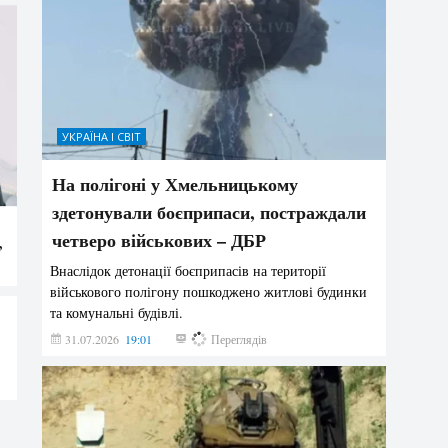
УКРАЇНА І СВІТ
На полігоні у Хмельницькому
здетонували боєприпаси, постраждали
четверо військових – ДБР
”
Внаслідок детонації боєприпасів на території
військового полігону пошкоджено житлові будинки
та комунальні будівлі.
31.07.2026
19:01
185
Переглядів