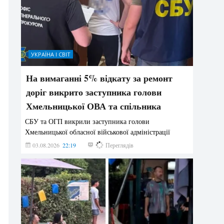
УКРАЇНА І СВІТ
На вимаганні 5% відкату за ремонт
доріг викрито заступника голови
Хмельницької ОВА та спільника
СБУ та ОГП викрили заступника голови
Хмельницької обласної військової адміністрації
03.08.2026
22:19
848
Переглядів