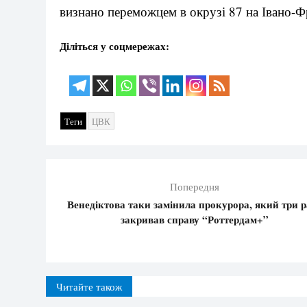
визнано переможцем в окрузі 87 на Івано-Ф
Діліться у соцмережах:
Теги
ЦВК
Попередня
Венедіктова таки замінила прокурора, який три р
закривав справу “Роттердам+”
Читайте також