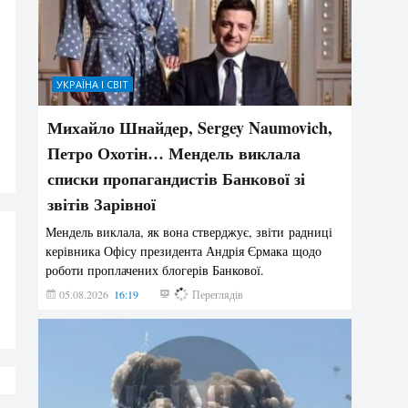
УКРАЇНА І СВІТ
Михайло Шнайдер, Sergey Naumovich,
Петро Охотін… Мендель виклала
списки пропагандистів Банкової зі
звітів Зарівної
Мендель виклала, як вона стверджує, звіти радниці
керівника Офісу президента Андрія Єрмака щодо
роботи проплачених блогерів Банкової.
05.08.2026
16:19
193
Переглядів