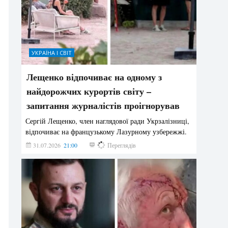
УКРАЇНА І СВІТ
Лещенко відпочиває на одному з
найдорожчих курортів світу –
запитання журналістів проігнорував
Сергій Лещенко, член наглядової ради Укрзалізниці,
відпочиває на французькому Лазурному узбережжі.
31.07.2026
21:00
211
Переглядів