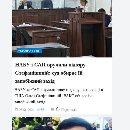
УКРАЇНА І СВІТ
НАБУ і САП вручили підозру
Стефанішиній: суд обирає їй
запобіжний захід
НАБУ та САП вручили нову підозру експосолці в
США Ользі Стефанішиній, ВАКС обирає їй
запобіжний захід.
05.08.2026
14:52
142
Переглядів