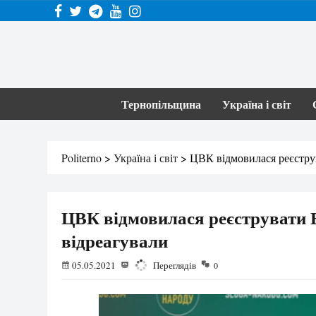
Тернопільщина
Україна і світ
Politerno
>
Україна і світ
>
ЦВК відмовилася реєструв
ЦВК відмовилася реєструвати В
відреагували
05.05.2021
1169
Переглядів
0