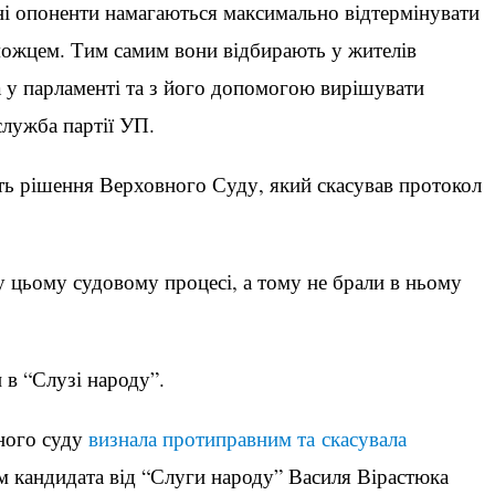
ні опоненти намагаються максимально відтермінувати
можцем. Тим самим вони відбирають у жителів
 у парламенті та з його допомогою вирішувати
служба партії УП.
ть рішення Верховного Суду, який скасував протокол
 цьому судовому процесі, а тому не брали в ньому
в “Слузі народу”.
вного суду
визнала протиправним та скасувала
им кандидата від “Слуги народу” Василя Вірастюка