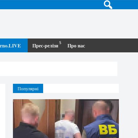
terno.LIVE
Прес-релізи
Про нас
Популярні