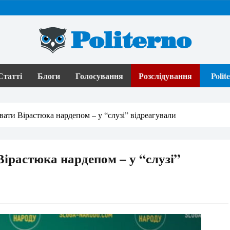
Politerno
Статті
Блоги
Голосування
Розслідування
Poli
ати Вірастюка нардепом – у “слузі” відреагували
ірастюка нардепом – у “слузі”