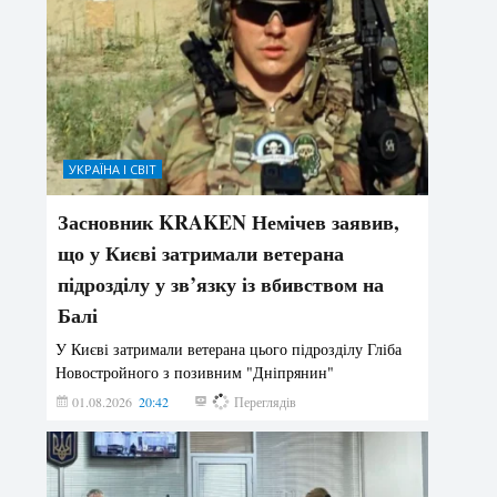
УКРАЇНА І СВІТ
Засновник KRAKEN Немічев заявив,
що у Києві затримали ветерана
підрозділу у зв’язку із вбивством на
Балі
У Києві затримали ветерана цього підрозділу Гліба
Новостройного з позивним "Дніпрянин"
01.08.2026
20:42
177
Переглядів