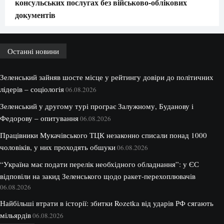
консульських послугах без військово-облікових
документів
Останні новини
Зеленський зайняв шосте місце у рейтингу довіри до політичних
лідерів – соціологія
06.08.2026
Зеленський у другому турі програє Залужному, Буданову і
Федорову – опитування
06.08.2026
Працівники Мукачівського ТЦК незаконно списали понад 1000
чоловіків, у них проходять обшуки
06.08.2026
“Україна має подати перелік необхідного обладнання”: у ЄС
відповіли на закид Зеленського щодо ракет-перехоплювачів
06.08.2026
Найбільші втрати в історії: збитки Rozetka від ударів РФ сягають
мільярдів
06.08.2026