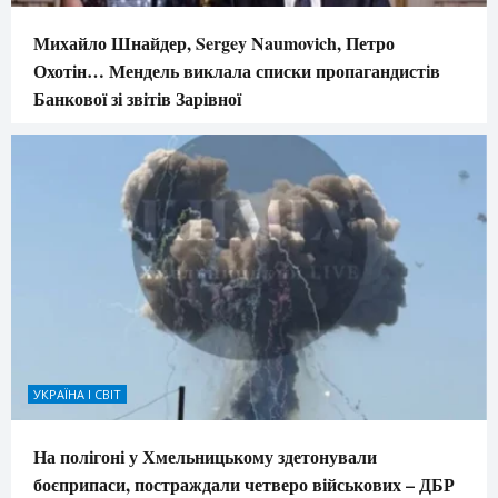
Михайло Шнайдер, Sergey Naumovich, Петро
Охотін… Мендель виклала списки пропагандистів
Банкової зі звітів Зарівної
УКРАЇНА І СВІТ
На полігоні у Хмельницькому здетонували
боєприпаси, постраждали четверо військових – ДБР