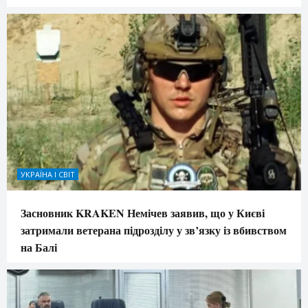
УКРАЇНА І СВІТ
Засновник KRAKEN Немічев заявив, що у Києві
затримали ветерана підрозділу у зв’язку із вбивством
на Балі