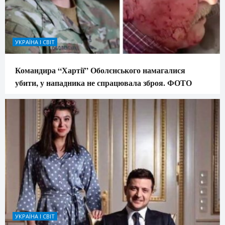
УКРАЇНА І СВІТ
Командира “Хартії” Оболєнського намагалися
убити, у нападника не спрацювала зброя. ФОТО
УКРАЇНА І СВІТ