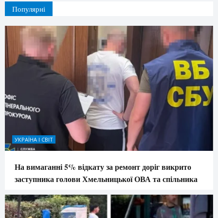
Популярні
УКРАЇНА І СВІТ
На вимаганні 5% відкату за ремонт доріг викрито
заступника голови Хмельницької ОВА та спільника