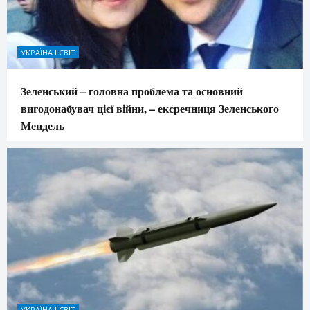
УКРАЇНА І СВІТ
Зеленський – головна проблема та основний
вигодонабувач цієї війни, – ексречниця Зеленського
Мендель
УКРАЇНА І СВІТ