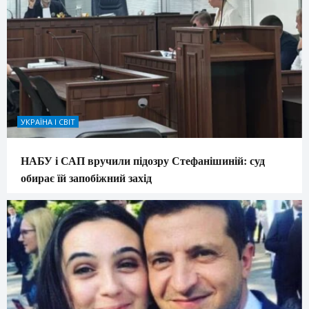
УКРАЇНА І СВІТ
НАБУ і САП вручили підозру Стефанішиній: суд
обирає їй запобіжний захід