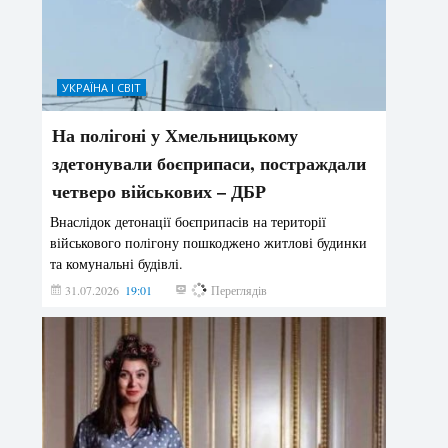
УКРАЇНА І СВІТ
На полігоні у Хмельницькому
здетонували боєприпаси, постраждали
четверо військових – ДБР
Внаслідок детонації боєприпасів на території
військового полігону пошкоджено житлові будинки
та комунальні будівлі.
31.07.2026
19:01
182
Переглядів