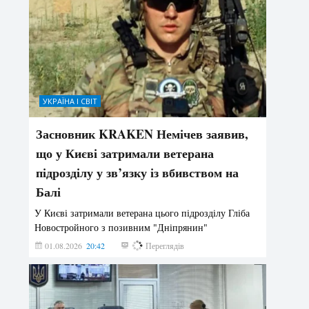
УКРАЇНА І СВІТ
Засновник KRAKEN Немічев заявив,
що у Києві затримали ветерана
підрозділу у зв’язку із вбивством на
Балі
У Києві затримали ветерана цього підрозділу Гліба
Новостройного з позивним "Дніпрянин"
01.08.2026
20:42
173
Переглядів