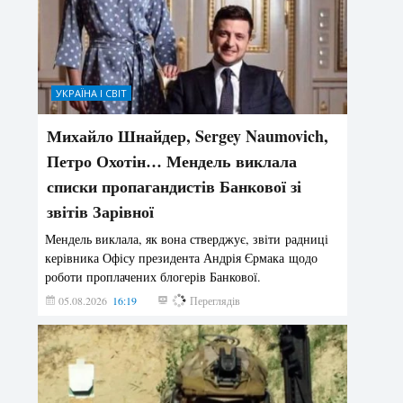
УКРАЇНА І СВІТ
Михайло Шнайдер, Sergey Naumovich,
Петро Охотін… Мендель виклала
списки пропагандистів Банкової зі
звітів Зарівної
Мендель виклала, як вона стверджує, звіти радниці
керівника Офісу президента Андрія Єрмака щодо
роботи проплачених блогерів Банкової.
05.08.2026
16:19
182
Переглядів