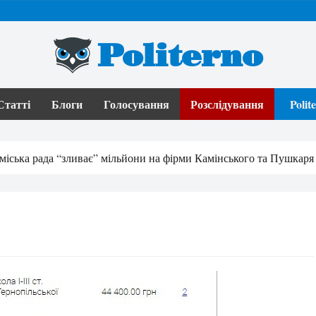
Politerno
Статті
Блоги
Голосування
Розслідування
Poli
міська рада “зливає” мільйони на фірми Камінського та Пушкаря