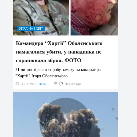
УКРАЇНА І СВІТ
Командира “Хартії” Оболєнського
намагалися убити, у нападника не
спрацювала зброя. ФОТО
31 липня зірвали спробу замаху на командира
"Хартії" Ігоря Оболєнського.
31.07.2026
16:02
190
Переглядів