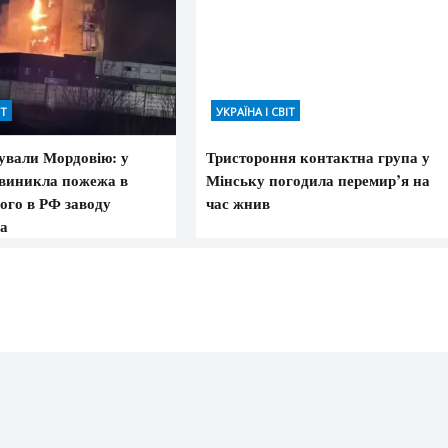
ІТ
УКРАЇНА І СВІТ
ували Мордовію: у
Тристороння контактна група у
виникла пожежа в
Мінську погодила перемир’я на
ого в РФ заводу
час жнив
а