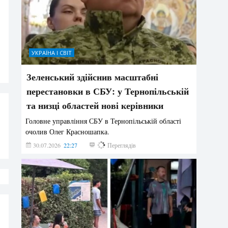
УКРАЇНА І СВІТ
Зеленський здійснив масштабні
перестановки в СБУ: у Тернопільській
та низці областей нові керівники
Головне управління СБУ в Тернопільській області
очолив Олег Красношапка.
30.07.2026
22:27
632
Переглядів