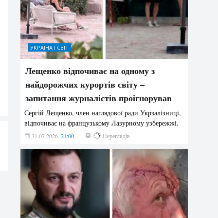
УКРАЇНА І СВІТ
Лещенко відпочиває на одному з
найдорожчих курортів світу –
запитання журналістів проігнорував
Сергій Лещенко, член наглядової ради Укрзалізниці,
відпочиває на французькому Лазурному узбережжі.
31.07.2026
21:00
206
Переглядів