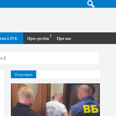
terno.LIVE
Прес-релізи
Про нас
>
2
Популярні