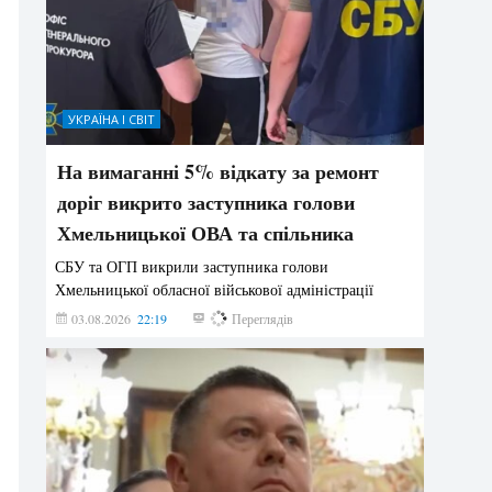
УКРАЇНА І СВІТ
На вимаганні 5% відкату за ремонт
доріг викрито заступника голови
Хмельницької ОВА та спільника
СБУ та ОГП викрили заступника голови
Хмельницької обласної військової адміністрації
03.08.2026
22:19
841
Переглядів