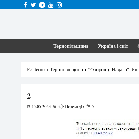
Тернопільщина
Україна і світ
Politerno
>
Тернопільщина
>
“Охоронці Надала”. Як 
2
15.05.2023
108
Переглядів
0