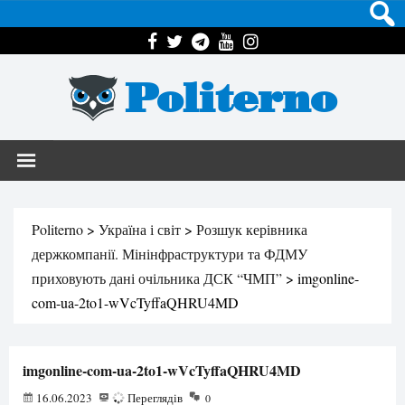
Politerno
Politerno
>
Україна і світ
>
Розшук керівника
держкомпанії. Мінінфраструктури та ФДМУ
приховують дані очільника ДСК “ЧМП”
>
imgonline-
com-ua-2to1-wVcTyffaQHRU4MD
imgonline-com-ua-2to1-wVcTyffaQHRU4MD
16.06.2023
86
Переглядів
0