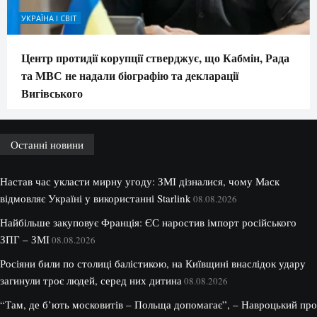
УКРАЇНА І СВІТ
Центр протидії корупції стверджує, що Кабмін, Рада
та МВС не надали біографію та декларації
Вигівського
Останні новини
Настав час укласти мирну угоду: ЗМІ дізналися, чому Маск
відмовляє Україні у використанні Starlink
08.08.2026
Найбільше закуповує Франція: ЄС наростив імпорт російського
ЗПГ – ЗМІ
08.08.2026
Росіяни били по столиці балістикою, на Київщині внаслідок удару
загинули троє людей, серед них дитина
08.08.2026
“Там, де б’ють московитів – Польща допомагає”, – Навроцький про