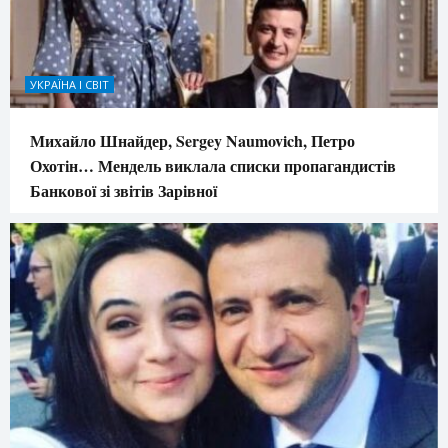
УКРАЇНА І СВІТ
Михайло Шнайдер, Sergey Naumovich, Петро
Охотін… Мендель виклала списки пропагандистів
Банкової зі звітів Зарівної