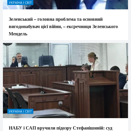
УКРАЇНА І СВІТ
Зеленський – головна проблема та основний
вигодонабувач цієї війни, – ексречниця Зеленського
Мендель
УКРАЇНА І СВІТ
НАБУ і САП вручили підозру Стефанішиній: суд