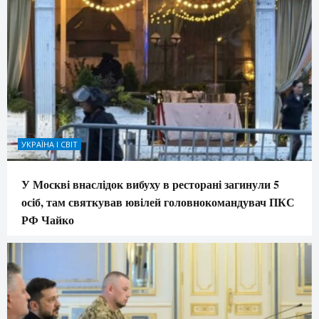
УКРАЇНА І СВІТ
У Москві внаслідок вибуху в ресторані загинули 5
осіб, там святкував ювілей головнокомандувач ПКС
РФ Чайко