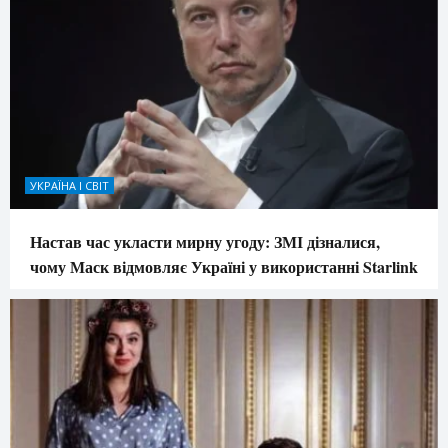
УКРАЇНА І СВІТ
Настав час укласти мирну угоду: ЗМІ дізналися,
чому Маск відмовляє Україні у використанні Starlink