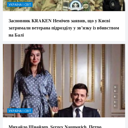
УКРАЇНА І СВІТ
Засновник KRAKEN Немічев заявив, що у Києві
затримали ветерана підрозділу у зв’язку із вбивством
на Балі
УКРАЇНА І СВІТ
Михайло Шнайдер, Sergey Naumovich, Петро