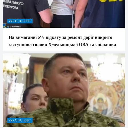
УКРАЇНА І СВІТ
На вимаганні 5% відкату за ремонт доріг викрито
заступника голови Хмельницької ОВА та спільника
УКРАЇНА І СВІТ