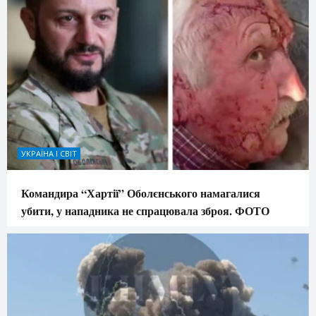
УКРАЇНА І СВІТ
Командира “Хартії” Оболєнського намагалися
убити, у нападника не спрацювала зброя. ФОТО