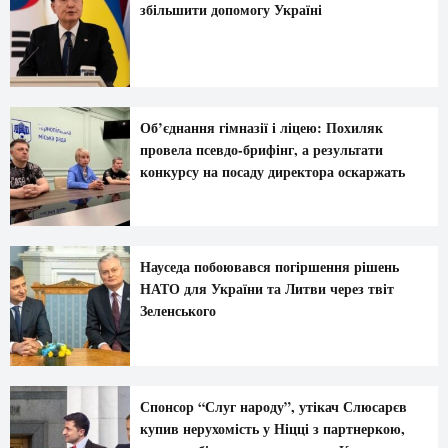
збільшити допомогу Україні
Об’єднання гімназії і ліцею: Похиляк
провела псевдо-брифінг, а результати
конкурсу на посаду директора оскаржать
Науседа побоювався погіршення рішень
НАТО для України та Литви через твіт
Зеленського
Спонсор “Слуг народу”, утікач Слюсарєв
купив нерухомість у Ніцці з партнеркою,