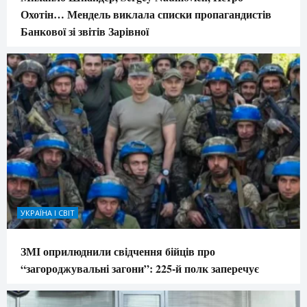
Охотін… Мендель виклала списки пропагандистів
Банкової зі звітів Зарівної
УКРАЇНА І СВІТ
ЗМІ оприлюднили свідчення бійців про
“загороджувальні загони”: 225-й полк заперечує