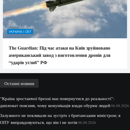
УКРАЇНА І СВІТ
The Guardian: Під час атаки на Київ зруйновано
американський завод з виготовлення дронів для
“ударів углиб” РФ
Останні новини
“Країна зростаючої брехні має повернутися до реальності”:
дипломат пояснив, чому комунікація влади обурює людей
06.08.2026
Залужного не покликали на зустріч з британським міністром; в
ОПУ виправдовуються, що він і не хотів
06.08.2026