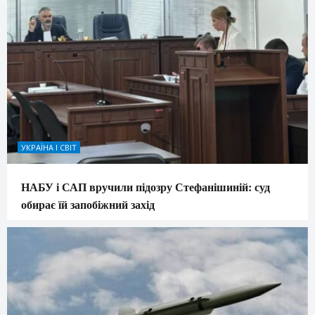
УКРАЇНА І СВІТ
НАБУ і САП вручили підозру Стефанішиній: суд
обирає їй запобіжний захід