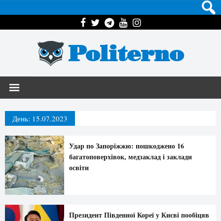
Politerno
День:
15.07.2023
Удар по Запоріжжю: пошкоджено 16
багатоповерхівок, медзаклад і заклади
освіти
Президент Південної Кореї у Києві пообіцяв