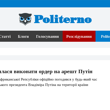
Politerno
Статті
Блоги
Голосування
Розслідування
Poli
лася виконати ордер на арешт Путін
фриканської Репсубліки офіційно погодився у будь-який час
ького президента Владіміра Путіна на території країни