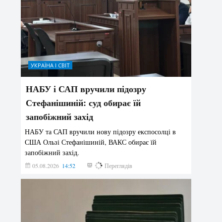
УКРАЇНА І СВІТ
НАБУ і САП вручили підозру
Стефанішиній: суд обирає їй
запобіжний захід
НАБУ та САП вручили нову підозру експосолці в
США Ользі Стефанішиній, ВАКС обирає їй
запобіжний захід.
05.08.2026
14:52
163
Переглядів