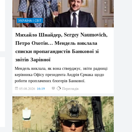
УКРАЇНА І СВІТ
Михайло Шнайдер, Sergey Naumovich,
Петро Охотін… Мендель виклала
списки пропагандистів Банкової зі
звітів Зарівної
Мендель виклала, як вона стверджує, звіти радниці
керівника Офісу президента Андрія Єрмака щодо
роботи проплачених блогерів Банкової.
05.08.2026
16:19
239
Переглядів