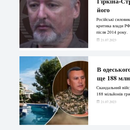
Гіркіна-Ст
його
Російські силови
критика влади РФ
після 2014 року.
21.07.2023
В одеськог
ще 188 млн
Скандальний війс
188 мільйонів гри
21.07.2023