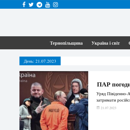
Тернопільщина
Україна і світ
День:
21.07.2023
ПАР погоди
Уряд Півіденно-А
затримати російс
21.07.2023