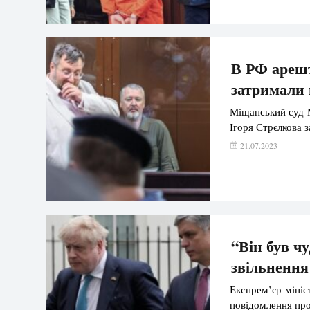
В РФ арешт
затримали 
Міщанський суд М
Ігоря Стрєлкова 
21.07.2023
“Він був ч
звільненн
Експрем’єр-мініс
повідомлення про