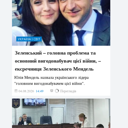
УКРАЇНА І СВІТ
Зеленський – головна проблема та
основний вигодонабувач цієї війни, –
ексречниця Зеленського Мендель
Юлія Мендель назвала українського лідера
"головним вигодонабувачем цієї війни".
04.08.2026
14:49
164
Переглядів