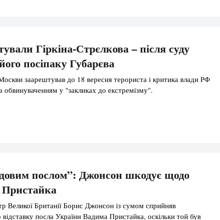
ували Гіркіна-Стрєлкова – після суду
його посіпаку Губарєва
оскви заарештував до 18 вересня терориста і критика влади РФ
за обвинуваченням у "закликах до екстремізму".
удовим послом”: Джонсон шкодує щодо
я Пристайка
тр Великої Британії Борис Джонсон із сумом сприйняв
 відставку посла України Вадима Пристайка, оскільки той був