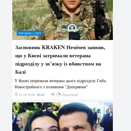
УКРАЇНА І СВІТ
Засновник KRAKEN Немічев заявив,
що у Києві затримали ветерана
підрозділу у зв’язку із вбивством на
Балі
У Києві затримали ветерана цього підрозділу Гліба
Новостройного з позивним "Дніпрянин"
01.08.2026
20:42
202
Переглядів