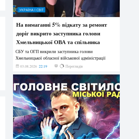
УКРАЇНА І СВІТ
На вимаганні 5% відкату за ремонт
доріг викрито заступника голови
Хмельницької ОВА та спільника
СБУ та ОГП викрили заступника голови
Хмельницької обласної військової адміністрації
03.08.2026
22:19
879
Переглядів