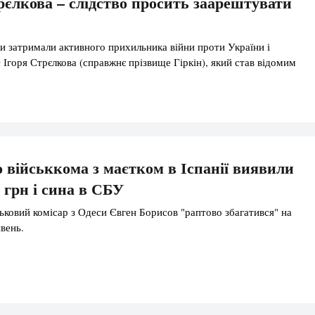
рєлкова – слідство просить заарештувати
ки затримали активного прихильника війни проти України і
 Ігоря Стрєлкова (справжнє прізвище Гіркін), який став відомим
о військкома з маєтком в Іспанії виявили
 грн і сина в СБУ
ьковий комісар з Одеси Євген Борисов "раптово збагатився" на
вень.