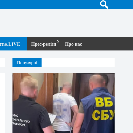
terno.LIVE
Прес-релізи
Про нас
Популярні