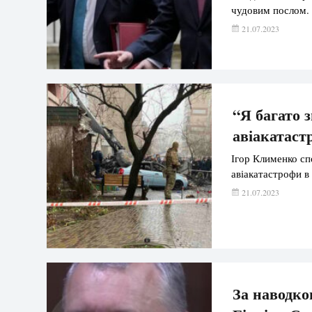
чудовим послом.
21.07.2023
“Я багато 
авіакатаст
Ігор Клименко сп
авіакатастрофи в
21.07.2023
За наводко