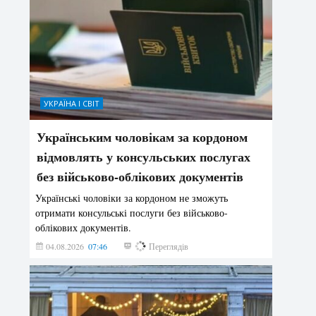
УКРАЇНА І СВІТ
Українським чоловікам за кордоном
відмовлять у консульських послугах
без військово-облікових документів
Українські чоловіки за кордоном не зможуть
отримати консульські послуги без військово-
облікових документів.
04.08.2026
07:46
154
Переглядів