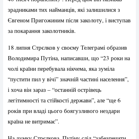
зрадниками тих найманців, які залишилися з
Євгеном Пригожиним після заколоту, і виступав
за покарання заколотників.
18 липня Стрєлков у своєму Телеграмі образив
Володимира Путіна, написавши, що “23 роки на
чолі країни перебувала нікчема, яка зуміла
“пустити пил у вічі” значній частині населення”,
і хоча він зараз – “останній острівець
легітимності та стійкості держави”, але “ще 6
років при владі цього боягузливого нездари
країна не витримає”.
На думку Стрєлкова, Путіну слід “забезпечити