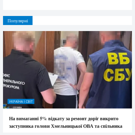
Популярні
УКРАЇНА І СВІТ
На вимаганні 5% відкату за ремонт доріг викрито
заступника голови Хмельницької ОВА та спільника