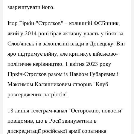
заарештувати його.
Ігор Гіркін-"Стрєлков" – колишній ФСБшник,
який у 2014 році брав активну участь у боях за
Слов'янськ і в захопленні влади в Донецьку. Він
яро підтримує війну, але критикує військово-
політичне керівництво. 1 квітня 2023 року
Гіркін-Стрєлков разом із Павлом Губарєвим і
Максимом Калашниковим створив "Клуб
розсерджених патріотів".
18 липня телеграм-канал "Осторожно, новости"
повідомив, що в Росії звинуватили в
дискредитації російської армії соратника