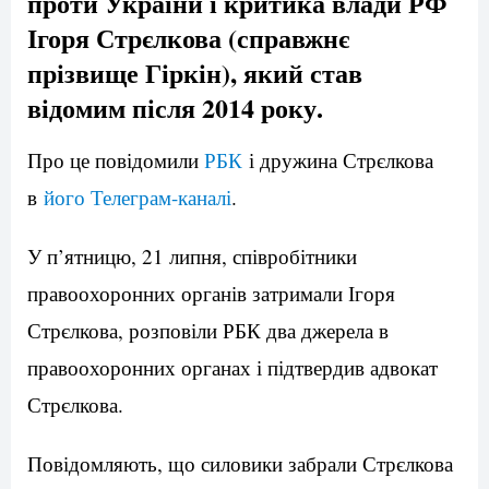
проти України і критика влади РФ
Ігоря Стрєлкова (справжнє
прізвище Гіркін), який став
відомим після 2014 року.
Про це повідомили
РБК
і дружина Стрєлкова
в
його Телеграм-каналі
.
У п’ятницю, 21 липня, співробітники
правоохоронних органів затримали Ігоря
Стрєлкова, розповіли РБК два джерела в
правоохоронних органах і підтвердив адвокат
Стрєлкова.
Повідомляють, що силовики забрали Стрєлкова