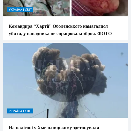
УКРАЇНА І СВІТ
Командира “Хартії” Оболєнського намагалися
убити, у нападника не спрацювала зброя. ФОТО
УКРАЇНА І СВІТ
На полігоні у Хмельницькому здетонували