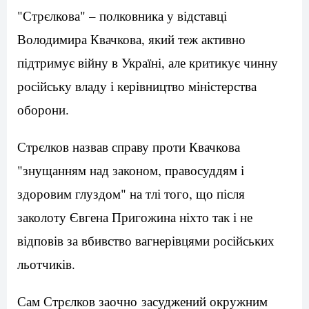
"Стрєлкова" – полковника у відставці
Володимира Квачкова, який теж активно
підтримує війну в Україні, але критикує чинну
російську владу і керівництво міністерства
оборони.
Стрєлков назвав справу проти Квачкова
"знущанням над законом, правосуддям і
здоровим глуздом" на тлі того, що після
заколоту Євгена Пригожина ніхто так і не
відповів за вбивство вагнерівцями російських
льотчиків.
Сам Стрєлков заочно засуджений окружним