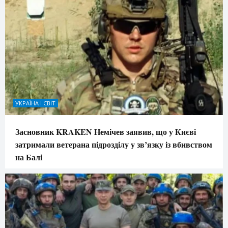
УКРАЇНА І СВІТ
Засновник KRAKEN Немічев заявив, що у Києві
затримали ветерана підрозділу у зв’язку із вбивством
на Балі