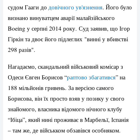
судом Гааги до
довічного ув'язнення
. Його було
визнано винуватцем аварії малайзійського
Boeing у серпні 2014 року. Суд заявив, що Ігор
Гіркін та двоє його підлеглих "винні у вбивстві
298 разів".
Нагадаємо, скандальний військовий комісар з
Одеси Євген Борисов “
раптово збагатився
” на
188 мільйонів гривень. За версією самого
Борисова, він їх просто взяв у позику у свого
знайомого, власника відомого нічного клубу
“Ібіца”, який нині проживає в Марбельї, Іспанія
– там же, де військком обзавівся особняком.