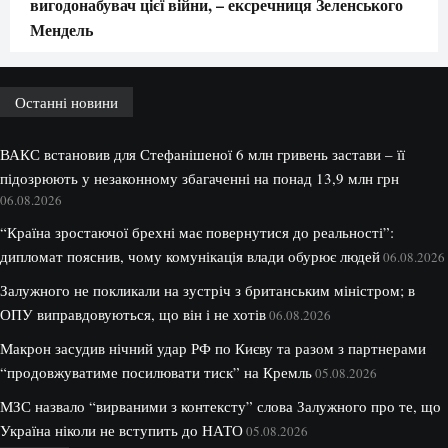
вигодонабувач цієї війни, – ексречниця Зеленського
Мендель
Останні новини
ВАКС встановив для Стефанішеної 6 млн гривень застави – її
підозрюють у незаконному збагаченні на понад 13,9 млн грн
06.08.2026
“Країна зростаючої брехні має повернутися до реальності”:
дипломат пояснив, чому комунікація влади обурює людей
06.08.2026
Залужного не покликали на зустріч з британським міністром; в
ОПУ виправдовуються, що він і не хотів
06.08.2026
Макрон засудив нічний удар РФ по Києву та разом з партнерами
“продовжуватиме посилювати тиск” на Кремль
05.08.2026
МЗС назвало “вирваними з контексту” слова Залужного про те, що
Україна ніколи не вступить до НАТО
05.08.2026