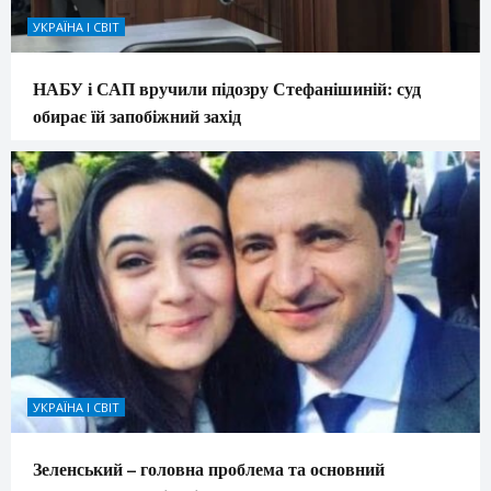
УКРАЇНА І СВІТ
НАБУ і САП вручили підозру Стефанішиній: суд
обирає їй запобіжний захід
УКРАЇНА І СВІТ
Зеленський – головна проблема та основний