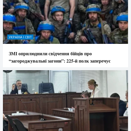
УКРАЇНА І СВІТ
ЗМІ оприлюднили свідчення бійців про
“загороджувальні загони”: 225-й полк заперечує