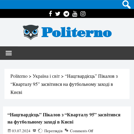
Politerno
Politerno
>
Україна і світ
>
“Нацгвардієць” Пікалов з
“Кварталу 95” засвітився на футбольному заході в
Києві
“Нацгвардієць” Пікалов з “Кварталу 95” засвітився
на футбольному заході в Києві
03.07.2024
946
Переглядів
Comments Off