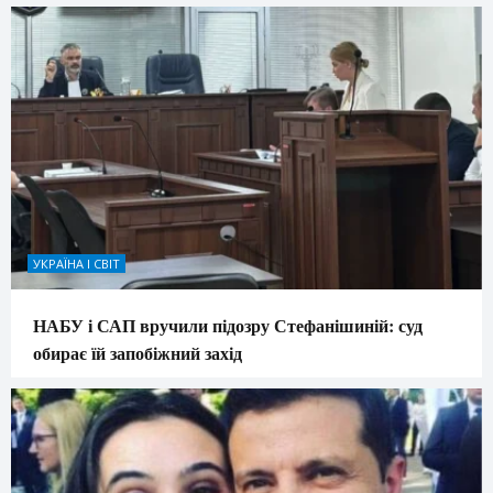
УКРАЇНА І СВІТ
НАБУ і САП вручили підозру Стефанішиній: суд
обирає їй запобіжний захід