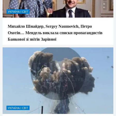
УКРАЇНА І СВІТ
Михайло Шнайдер, Sergey Naumovich, Петро
Охотін… Мендель виклала списки пропагандистів
Банкової зі звітів Зарівної
УКРАЇНА І СВІТ