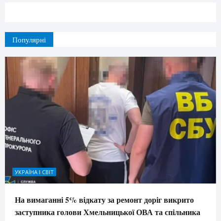
Популярні
УКРАЇНА І СВІТ
На вимаганні 5% відкату за ремонт доріг викрито
заступника голови Хмельницької ОВА та спільника