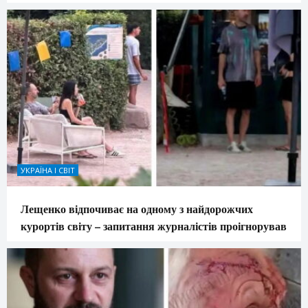
УКРАЇНА І СВІТ
Лещенко відпочиває на одному з найдорожчих
курортів світу – запитання журналістів проігнорував