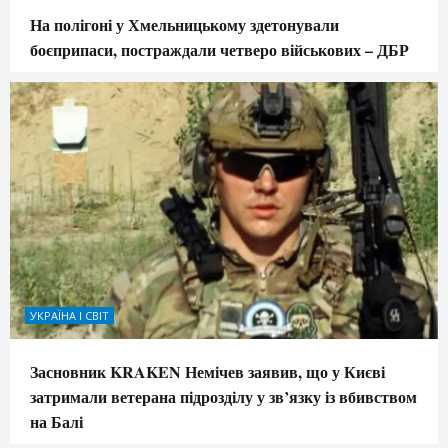
На полігоні у Хмельницькому здетонували
боєприпаси, постраждали четверо військових – ДБР
УКРАЇНА І СВІТ
Засновник KRAKEN Немічев заявив, що у Києві
затримали ветерана підрозділу у зв’язку із вбивством
на Балі