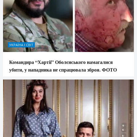
УКРАЇНА І СВІТ
Командира “Хартії” Оболєнського намагалися
убити, у нападника не спрацювала зброя. ФОТО