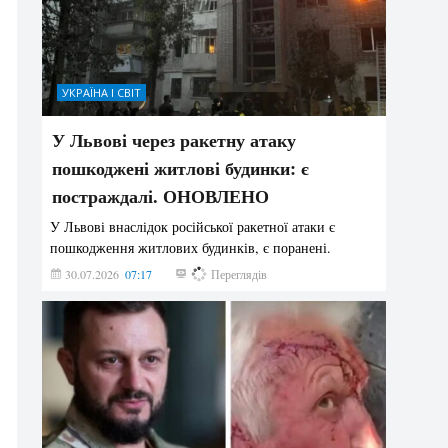
УКРАЇНА І СВІТ
У Львові через ракетну атаку
пошкоджені житлові будинки: є
постраждалі. ОНОВЛЕНО
У Львові внаслідок російської ракетної атаки є
пошкодження житлових будинків, є поранені.
30.07.2026
07:17
179
Переглядів