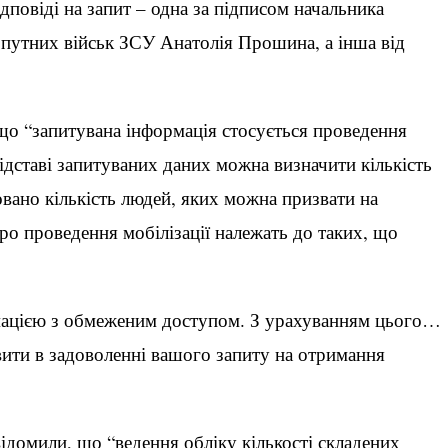
дповіді на запит – одна за підписом начальника
путних військ ЗСУ Анатолія Прошина, а інша від
о “запитувана інформація стосується проведення
підставі запитуваних даних можна визначити кількість
вано кількість людей, яких можна призвати на
про проведення мобілізації належать до таких, що
мацією з обмеженим доступом. З урахуванням цього…
ти в задоволенні вашого запиту на отримання
домили, що “ведення обліку кількості складених