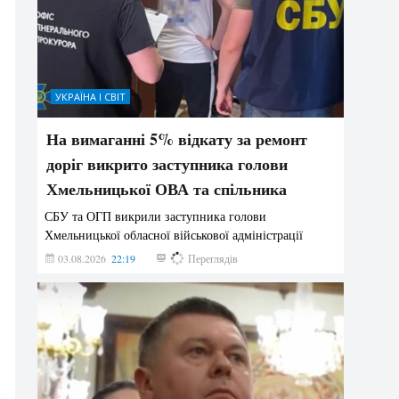
УКРАЇНА І СВІТ
На вимаганні 5% відкату за ремонт
доріг викрито заступника голови
Хмельницької ОВА та спільника
СБУ та ОГП викрили заступника голови
Хмельницької обласної військової адміністрації
03.08.2026
22:19
829
Переглядів