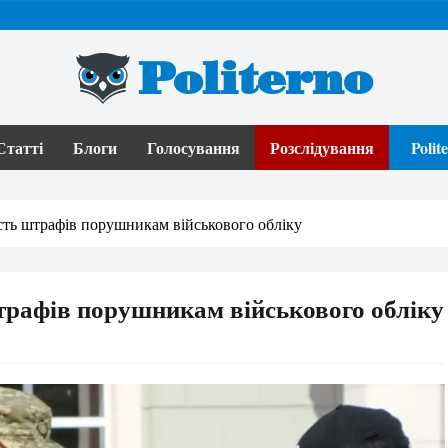
Politerno
Статті
Блоги
Голосування
Розслідування
Poli
сть штрафів порушникам військового обліку
трафів порушникам військового обліку