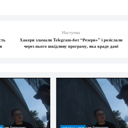
Наступна
сть
Хакери зламали Telegram-бот “Резерв+” і розіслали
я
через нього шкідливу програму, яка краде дані