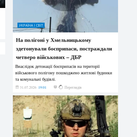
УКРАЇНА І СВІТ
На полігоні у Хмельницькому
здетонували боєприпаси, постраждали
четверо військових – ДБР
Внаслідок детонації боєприпасів на території
військового полігону пошкоджено житлові будинки
та комунальні будівлі.
31.07.2026
19:01
175
Переглядів