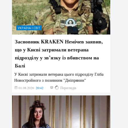
УКРАЇНА І СВІТ
Засновник KRAKEN Немічев заявив,
що у Києві затримали ветерана
підрозділу у зв’язку із вбивством на
Балі
У Києві затримали ветерана цього підрозділу Гліба
Новостройного з позивним "Дніпрянин"
01.08.2026
20:42
166
Переглядів