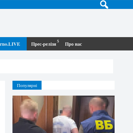
terno.LIVE
Прес-релізи
Про нас
Популярні