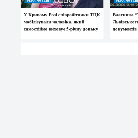
УКРАЇНА І СВІТ
УКРАЇНА І СВ
У Кривому Розі співробітники ТЦК
Власника “
мобілізували чоловіка, який
Львівськог
самостійно виховує 5-річну доньку
документів