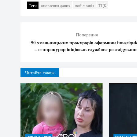
Теги
оновлення даних
мобілізація
ТЦК
Попередня
50 хмельницьких прокурорів оформили інвалідні
– генпрокурор ініціював службове розслідуванн
Читайте також