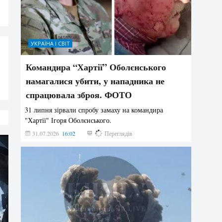
УКРАЇНА І СВІТ
Командира “Хартії” Оболєнського
намагалися убити, у нападника не
спрацювала зброя. ФОТО
31 липня зірвали спробу замаху на командира
"Хартії" Ігоря Оболєнського.
31.07.2026
16:02
178
Переглядів