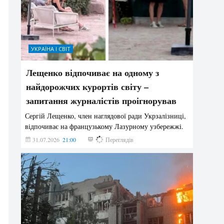
УКРАЇНА І СВІТ
Лещенко відпочиває на одному з
найдорожчих курортів світу –
запитання журналістів проігнорував
Сергій Лещенко, член наглядової ради Укрзалізниці,
відпочиває на французькому Лазурному узбережжі.
31.07.2026
21:00
196
Переглядів