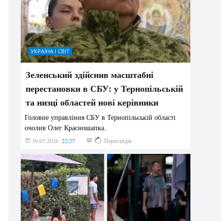
УКРАЇНА І СВІТ
Зеленський здійснив масштабні
перестановки в СБУ: у Тернопільській
та низці областей нові керівники
Головне управління СБУ в Тернопільській області
очолив Олег Красношапка.
30.07.2026
22:27
615
Переглядів