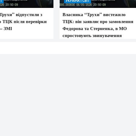
ІТ
УКРАЇНА І СВІТ
Трухи” відпустили з
Власника “Трухи” вистежило
о ТЦК після перевірки
ТЦК: він заявляє про замовлення
 – ЗМІ
Федорова та Стерненка, в МО
спростовують звинувачення