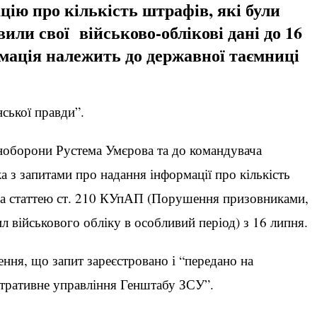
цію про кількість штрафів, які були
или свої військово-облікові дані до 16
мація належить до державної таємниці
нської правди”.
іноборони Рустема Умєрова та до командувача
з запитами про надання інформації про кількість
 за статтею ст. 210 КУпАП (Порушення призовниками,
л військового обліку в особливий період) з 16 липня.
ня, що запит зареєстровано і “передано на
стративне управління Генштабу ЗСУ”.