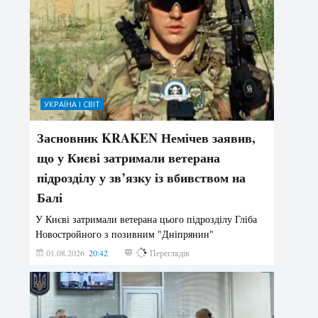
УКРАЇНА І СВІТ
Засновник KRAKEN Немічев заявив,
що у Києві затримали ветерана
підрозділу у зв’язку із вбивством на
Балі
У Києві затримали ветерана цього підрозділу Гліба
Новостройного з позивним "Дніпрянин"
01.08.2026
20:42
173
Переглядів