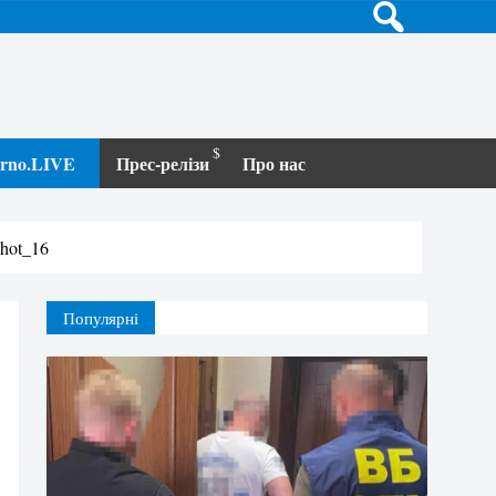
terno.LIVE
Прес-релізи
Про нас
shot_16
Популярні