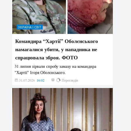
УКРАЇНА І СВІТ
Командира “Хартії” Оболєнського
намагалися убити, у нападника не
спрацювала зброя. ФОТО
31 липня зірвали спробу замаху на командира
"Хартії" Ігоря Оболєнського.
31.07.2026
16:02
190
Переглядів