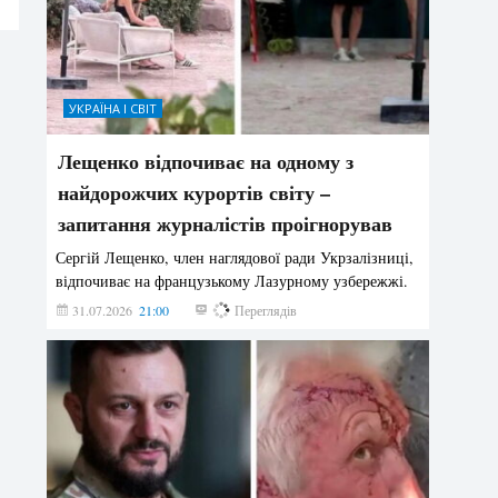
УКРАЇНА І СВІТ
Лещенко відпочиває на одному з
найдорожчих курортів світу –
запитання журналістів проігнорував
Сергій Лещенко, член наглядової ради Укрзалізниці,
відпочиває на французькому Лазурному узбережжі.
31.07.2026
21:00
206
Переглядів