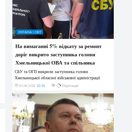
УКРАЇНА І СВІТ
На вимаганні 5% відкату за ремонт
доріг викрито заступника голови
Хмельницької ОВА та спільника
СБУ та ОГП викрили заступника голови
Хмельницької обласної військової адміністрації
03.08.2026
22:19
841
Переглядів