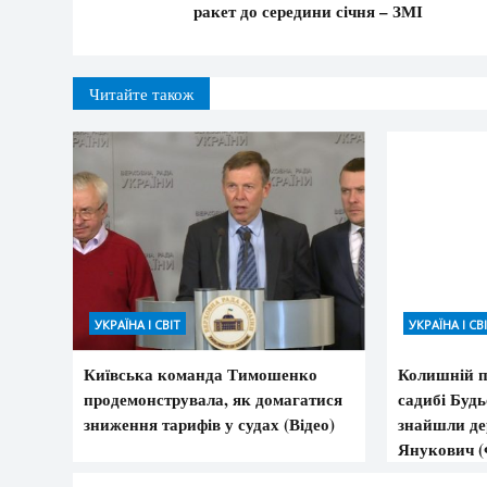
ракет до середини січня – ЗМІ
Читайте також
УКРАЇНА І СВІТ
УКРАЇНА І СВ
Київська команда Тимошенко
Колишній п
продемонструвала, як домагатися
садибі Буд
зниження тарифів у судах (Відео)
знайшли де
Янукович (