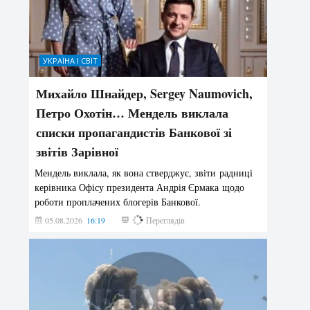
УКРАЇНА І СВІТ
Михайло Шнайдер, Sergey Naumovich,
Петро Охотін… Мендель виклала
списки пропагандистів Банкової зі
звітів Зарівної
Мендель виклала, як вона стверджує, звіти радниці
керівника Офісу президента Андрія Єрмака щодо
роботи проплачених блогерів Банкової.
05.08.2026
16:19
185
Переглядів