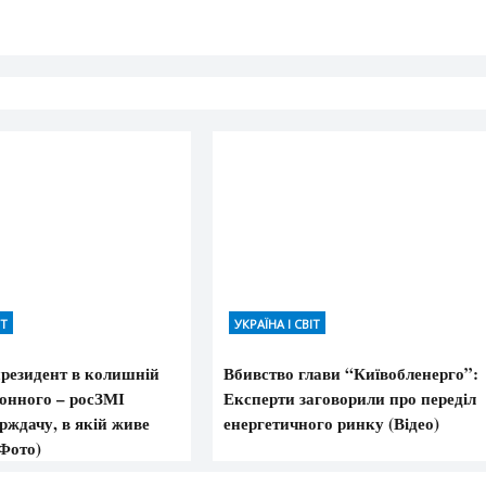
ІТ
УКРАЇНА І СВІТ
резидент в колишній
Вбивство глави “Київобленерго”:
ьонного – росЗМІ
Експерти заговорили про переділ
рждачу, в якій живе
енергетичного ринку (Відео)
Фото)