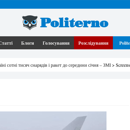
Politerno
Статті
Блоги
Голосування
Розслідування
Poli
ні сотні тисяч снарядів і ракет до середини січня – ЗМІ
>
Screen