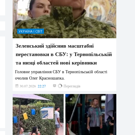
УКРАЇНА І СВІТ
Зеленський здійснив масштабні
перестановки в СБУ: у Тернопільській
та низці областей нові керівники
Головне управління СБУ в Тернопільській області
очолив Олег Красношапка.
30.07.2026
22:27
632
Переглядів