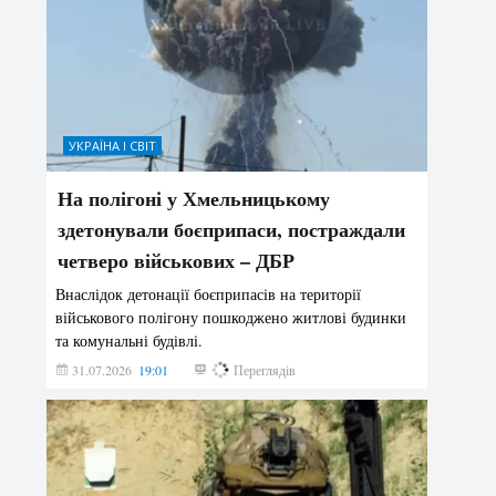
УКРАЇНА І СВІТ
На полігоні у Хмельницькому
здетонували боєприпаси, постраждали
четверо військових – ДБР
Внаслідок детонації боєприпасів на території
військового полігону пошкоджено житлові будинки
та комунальні будівлі.
31.07.2026
19:01
182
Переглядів