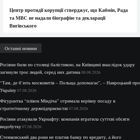
Центр протидії корупції стверджує, що Кабмін, Рада
та МВС не надали біографію та декларації
Вигівського
Останні новини
Росіяни били по столиці балістикою, на Київщині внаслідок удару
загинули троє людей, серед них дитина
08.08.2026
“Там, де б’ють московитів – Польща допомагає”, – Навроцький про
Україну
07.08.2026
Фігурантка “плівок Міндіча” отримала керівну посаду в
стратегічному держпідприємстві
07.08.2026
Росіяни атакували Укрнафту: компанія втратила суттєві обсяги
видобутку
07.08.2026
Стемковський два роки не платив банку по кредиту, а його