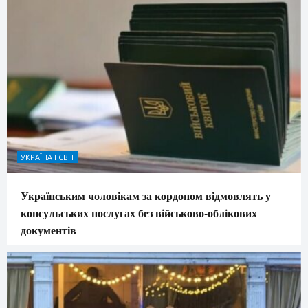
УКРАЇНА І СВІТ
Українським чоловікам за кордоном відмовлять у
консульських послугах без військово-облікових
документів