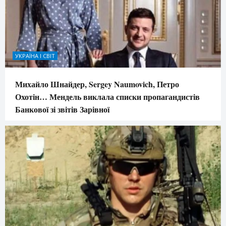
УКРАЇНА І СВІТ
Михайло Шнайдер, Sergey Naumovich, Петро
Охотін… Мендель виклала списки пропагандистів
Банкової зі звітів Зарівної