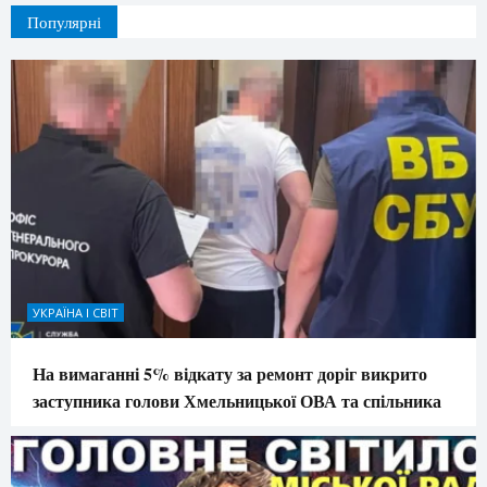
Популярні
УКРАЇНА І СВІТ
На вимаганні 5% відкату за ремонт доріг викрито
заступника голови Хмельницької ОВА та спільника