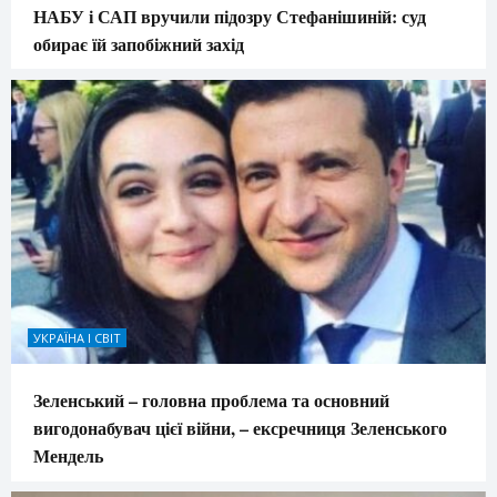
НАБУ і САП вручили підозру Стефанішиній: суд
обирає їй запобіжний захід
УКРАЇНА І СВІТ
Зеленський – головна проблема та основний
вигодонабувач цієї війни, – ексречниця Зеленського
Мендель