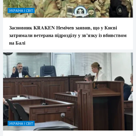
УКРАЇНА І СВІТ
Засновник KRAKEN Немічев заявив, що у Києві
затримали ветерана підрозділу у зв’язку із вбивством
на Балі
УКРАЇНА І СВІТ