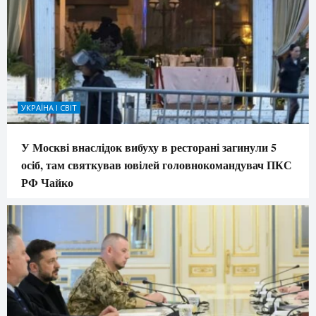
УКРАЇНА І СВІТ
У Москві внаслідок вибуху в ресторані загинули 5
осіб, там святкував ювілей головнокомандувач ПКС
РФ Чайко