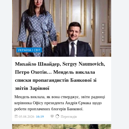
УКРАЇНА І СВІТ
Михайло Шнайдер, Sergey Naumovich,
Петро Охотін… Мендель виклала
списки пропагандистів Банкової зі
звітів Зарівної
Мендель виклала, як вона стверджує, звіти радниці
керівника Офісу президента Андрія Єрмака щодо
роботи проплачених блогерів Банкової.
05.08.2026
16:19
234
Переглядів