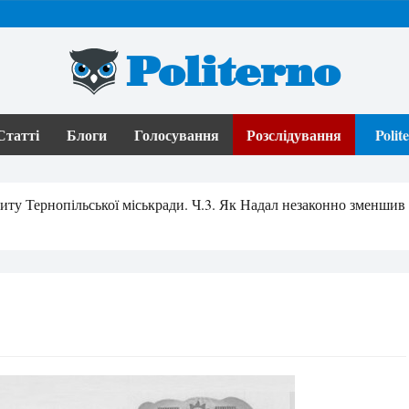
Politerno
Статті
Блоги
Голосування
Розслідування
Poli
ту Тернопільської міськради. Ч.3. Як Надал незаконно зменшив р