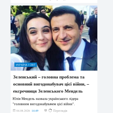
УКРАЇНА І СВІТ
Зеленський – головна проблема та
основний вигодонабувач цієї війни, –
ексречниця Зеленського Мендель
Юлія Мендель назвала українського лідера
"головним вигодонабувачем цієї війни".
04.08.2026
14:49
159
Переглядів