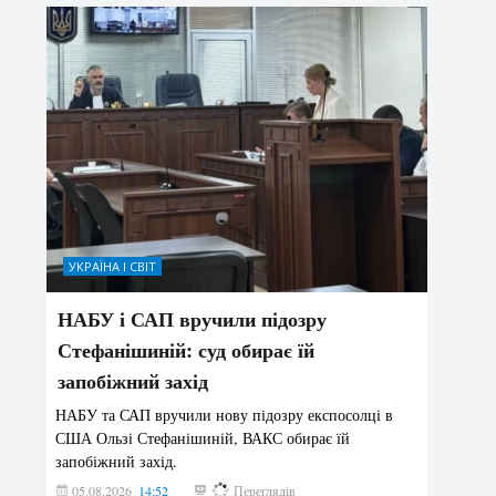
УКРАЇНА І СВІТ
НАБУ і САП вручили підозру
Стефанішиній: суд обирає їй
запобіжний захід
НАБУ та САП вручили нову підозру експосолці в
США Ользі Стефанішиній, ВАКС обирає їй
запобіжний захід.
05.08.2026
14:52
161
Переглядів