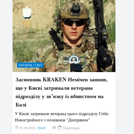
УКРАЇНА І СВІТ
Засновник KRAKEN Немічев заявив,
що у Києві затримали ветерана
підрозділу у зв’язку із вбивством на
Балі
У Києві затримали ветерана цього підрозділу Гліба
Новостройного з позивним "Дніпрянин"
01.08.2026
20:42
199
Переглядів