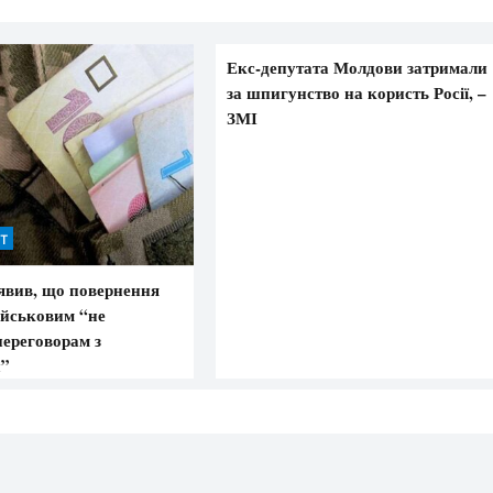
Екс-депутата Молдови затримали
за шпигунство на користь Росії, –
ЗМІ
ІТ
вив, що повернення
ійськовим “не
переговорам з
и”