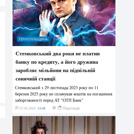
ТЕРНОПІЛЬЩИНА
Стемковський два роки не платив
банку по кредиту, а його дружина
заробляє мільйони на підпільній
сонячній станції
Стемковський з 29 листопада 2023 року по 11
березня 2025 року не сплачував коштів на погашення
заборгованості перед АТ "ОТП Банк"
07.08.2026
14:48
366
Переглядів