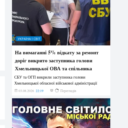
УКРАЇНА І СВІТ
На вимаганні 5% відкату за ремонт
доріг викрито заступника голови
Хмельницької ОВА та спільника
СБУ та ОГП викрили заступника голови
Хмельницької обласної військової адміністрації
03.08.2026
22:19
876
Переглядів