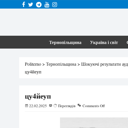
Тернопільщина
Україна і світ
Politerno
>
Тернопільщина
>
Шокуючі результати ауди
цу4йеуп
цу4йеуп
22.02.2025
55
Переглядів
Comments Off