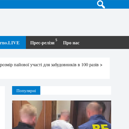
terno.LIVE
Прес-релізи
Про нас
озмір пайової участі для забудовників в 100 разів
>
Популярні