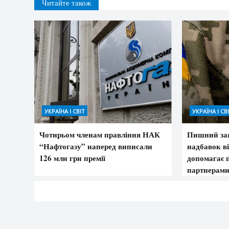
Читайте також
УКРАЇНА І СВІТ
УКРАЇНА І СВ
Чотирьом членам правління НАК
Пишний зая
“Нафтогазу” наперед виписали
надбавок в
126 млн грн премії
допомагає 
партнерам