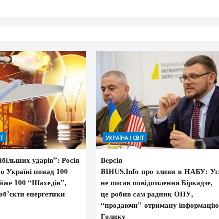
ІТ
УКРАЇНА І СВІТ
більших ударів”: Росія
Версія
о Україні понад 100
BIHUS.Info про зливи в НАБУ: Уг
айже 100 “Шахедів”,
не писав повідомлення Біркадзе,
об’єкти енергетики
це робив сам радник ОПУ,
“продаючи” отриману інформацію
Голику