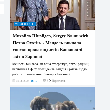
УКРАЇНА І СВІТ
Михайло Шнайдер, Sergey Naumovich,
Петро Охотін… Мендель виклала
списки пропагандистів Банкової зі
звітів Зарівної
Мендель виклала, як вона стверджує, звіти радниці
керівника Офісу президента Андрія Єрмака щодо
роботи проплачених блогерів Банкової.
05.08.2026
16:19
211
Переглядів