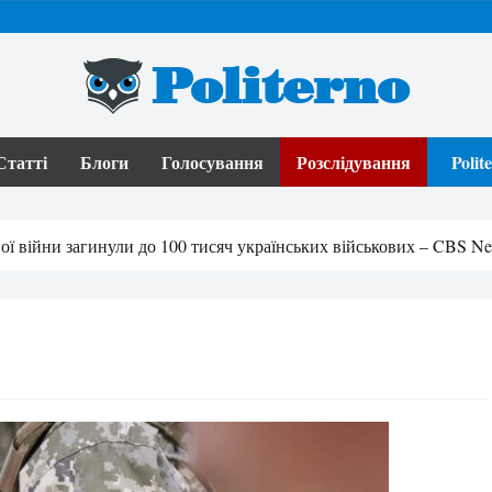
Politerno
Статті
Блоги
Голосування
Розслідування
Poli
ї війни загинули до 100 тисяч українських військових – CBS N