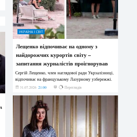
УКРАЇНА І СВІТ
Лещенко відпочиває на одному з
найдорожчих курортів світу –
запитання журналістів проігнорував
Сергій Лещенко, член наглядової ради Укрзалізниці,
відпочиває на французькому Лазурному узбережжі.
31.07.2026
21:00
218
Переглядів
лава