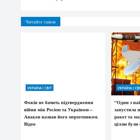
Читайте також
УКРАЇНА І СВІТ
УКРАЇНА І СВ
Фокін не бачить підтвердження
“Один з най
війни між Росією та Україною –
запустила п
Аваков назвав його мерзотником.
ракет та м
Відео
ціллю були 