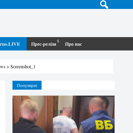
terno.LIVE
Прес-релізи
Про нас
ews
>
Screenshot_1
Популярні