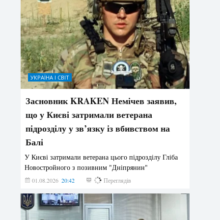
УКРАЇНА І СВІТ
Засновник KRAKEN Немічев заявив,
що у Києві затримали ветерана
підрозділу у зв’язку із вбивством на
Балі
У Києві затримали ветерана цього підрозділу Гліба
Новостройного з позивним "Дніпрянин"
01.08.2026
20:42
186
Переглядів