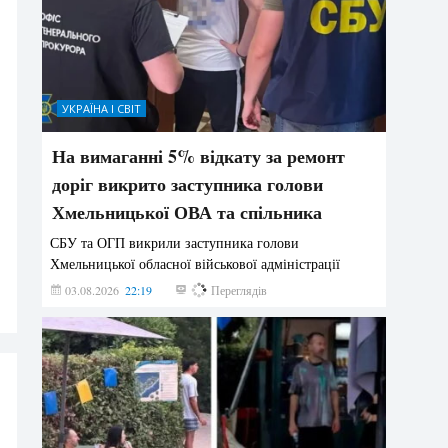
УКРАЇНА І СВІТ
На вимаганні 5% відкату за ремонт
доріг викрито заступника голови
Хмельницької ОВА та спільника
СБУ та ОГП викрили заступника голови
Хмельницької обласної військової адміністрації
03.08.2026
22:19
856
Переглядів