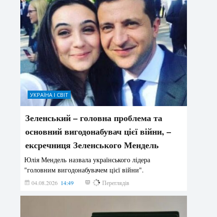
УКРАЇНА І СВІТ
Зеленський – головна проблема та
основний вигодонабувач цієї війни, –
ексречниця Зеленського Мендель
Юлія Мендель назвала українського лідера
"головним вигодонабувачем цієї війни".
04.08.2026
14:49
140
Переглядів