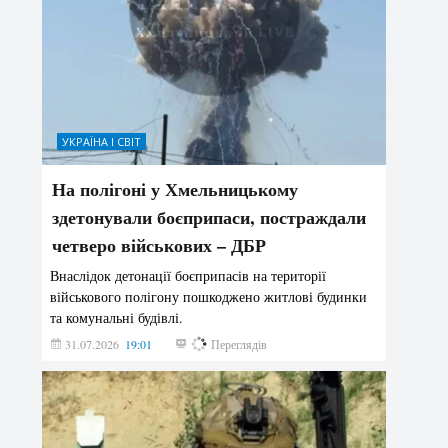
УКРАЇНА І СВІТ
На полігоні у Хмельницькому
здетонували боєприпаси, постраждали
четверо військових – ДБР
Внаслідок детонації боєприпасів на території
військового полігону пошкоджено житлові будинки
та комунальні будівлі.
31.07.2026
19:01
194
Переглядів