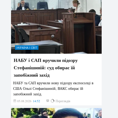
УКРАЇНА І СВІТ
НАБУ і САП вручили підозру
Стефанішиній: суд обирає їй
запобіжний захід
НАБУ та САП вручили нову підозру експосолці в
США Ользі Стефанішиній, ВАКС обирає їй
запобіжний захід.
05.08.2026
14:52
149
Переглядів