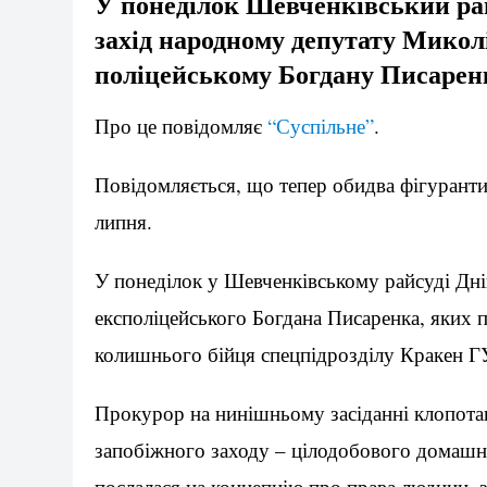
У понеділок Шевченківський ра
захід народному депутату Мико
поліцейському Богдану Писарен
Про це повідомляє
“Суспільне”
.
Повідомляється, що тепер обидва фігурант
липня.
У понеділок у Шевченківському райсуді Дні
експоліцейського Богдана Писаренка, яких 
колишнього бійця спецпідрозділу Кракен 
Прокурор на нинішньому засіданні клопот
запобіжного заходу – цілодобового домашн
послалася на концепцію про права людини,