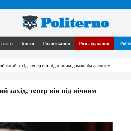
Politerno
Статті
Блоги
Голосування
Розслідування
Poli
біжний захід, тепер він під нічним домашнім арештом
 захід, тепер він під нічним