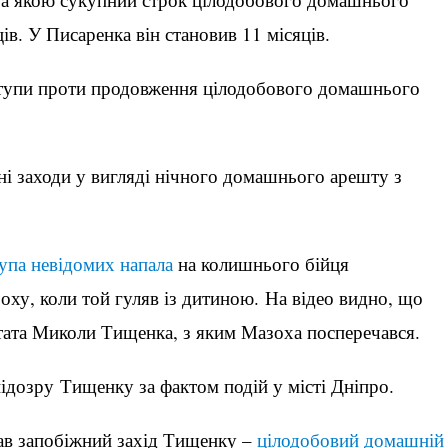
ів. У Писаренка він становив 11 місяців.
тупи проти продовження цілодобового домашнього
і заходи у вигляді нічного домашнього арешту з
упа невідомих напала
на колишнього бійця
оху, коли той гуляв із дитиною. На відео видно, що
тата Миколи Тищенка, з яким Мазоха посперечався.
дозру Тищенку за фактом подій у місті Дніпро.
ав запобіжний захід Тищенку –
цілодобовий домашній