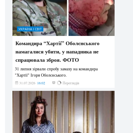
УКРАЇНА І СВІТ
Командира “Хартії” Оболєнського
намагалися убити, у нападника не
спрацювала зброя. ФОТО
31 липня зірвали спробу замаху на командира
"Хартії" Ігоря Оболєнського.
31.07.2026
16:02
194
Переглядів