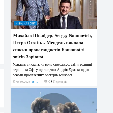
УКРАЇНА І СВІТ
Михайло Шнайдер, Sergey Naumovich,
Петро Охотін… Мендель виклала
списки пропагандистів Банкової зі
звітів Зарівної
Мендель виклала, як вона стверджує, звіти радниці
керівника Офісу президента Андрія Єрмака щодо
роботи проплачених блогерів Банкової.
05.08.2026
16:19
193
Переглядів