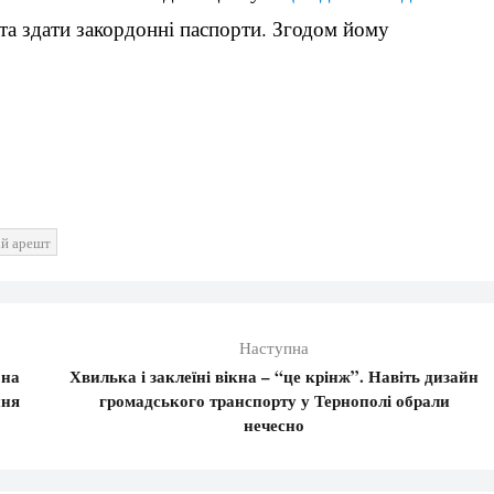
 та здати закордонні паспорти. Згодом йому
ій арешт
Наступна
 на
Хвилька і заклеїні вікна – “це крінж”. Навіть дизайн
ння
громадського транспорту у Тернополі обрали
нечесно