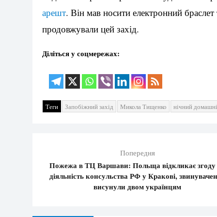
арешт
. Він мав носити електронний браслет
продовжували цей захід.
Діліться у соцмережах:
Теги
Запобіжний захід
Микола Тищенко
нічний домашн
Попередня
Пожежа в ТЦ Варшави: Польща відкликає згоду
діяльність консульства РФ у Кракові, звинуваче
висунули двом українцям