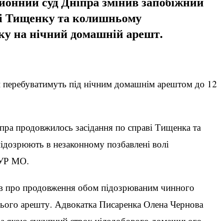
йонний суд Дніпра змінив запобіжний
лі Тищенку та колишньому
ку на нічний домашній арешт.
и перебуватимуть під нічним домашнім арештом до 12
пра продовжилось засідання по справі Тищенка та
підозрюють в незаконному позбавлені волі
ГУР МО.
ав про продовження обом підозрюваним чинного
ього арешту. Адвокатка Писаренка Олена Чернова
 за якою сукупний строк цілодобового домашнього