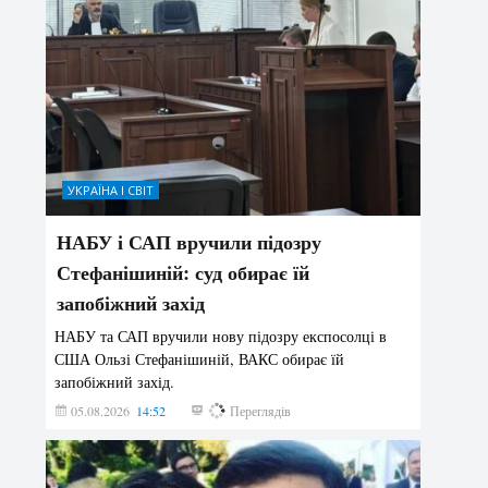
УКРАЇНА І СВІТ
НАБУ і САП вручили підозру
Стефанішиній: суд обирає їй
запобіжний захід
НАБУ та САП вручили нову підозру експосолці в
США Ользі Стефанішиній, ВАКС обирає їй
запобіжний захід.
05.08.2026
14:52
142
Переглядів