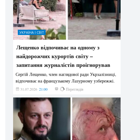
УКРАЇНА І СВІТ
Лещенко відпочиває на одному з
найдорожчих курортів світу –
запитання журналістів проігнорував
Сергій Лещенко, член наглядової ради Укрзалізниці,
відпочиває на французькому Лазурному узбережжі.
31.07.2026
21:00
211
Переглядів