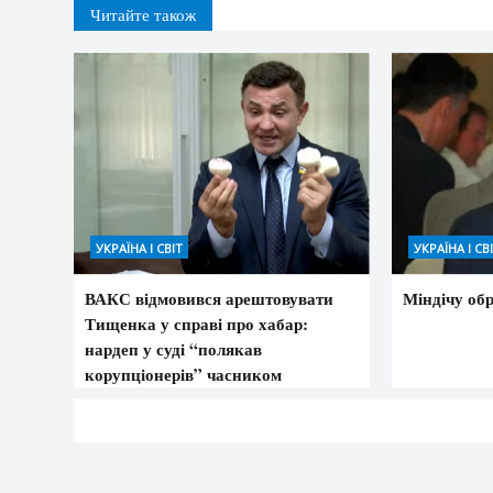
Читайте також
УКРАЇНА І СВІТ
УКРАЇНА І СВ
ВАКС відмовився арештовувати
Міндічу обр
Тищенка у справі про хабар:
нардеп у суді “полякав
корупціонерів” часником