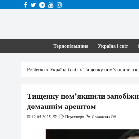
Тернопільщина
Україна і світ
Politerno
>
Україна і світ
>
Тищенку пом’якшили запо
Тищенку пом’якшили запобіжний
домашнім арештом
12.05.2025
707
Переглядів
Comments Off