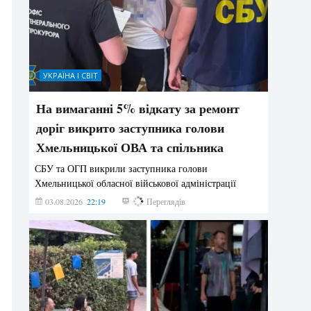
УКРАЇНА І СВІТ
На вимаганні 5% відкату за ремонт
доріг викрито заступника голови
Хмельницької ОВА та спільника
СБУ та ОГП викрили заступника голови
Хмельницької обласної військової адміністрації
03.08.2026
22:19
848
Переглядів