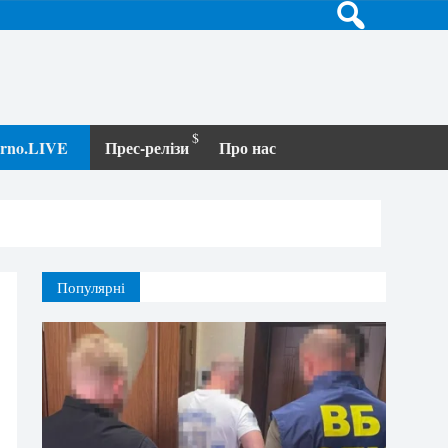
terno.LIVE
Прес-релізи
Про нас
Популярні