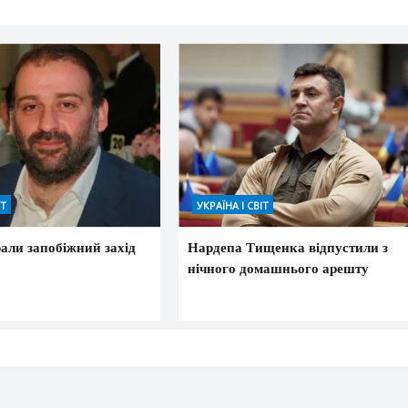
ІТ
УКРАЇНА І СВІТ
али запобіжний захід
Нардепа Тищенка відпустили з
нічного домашнього арешту