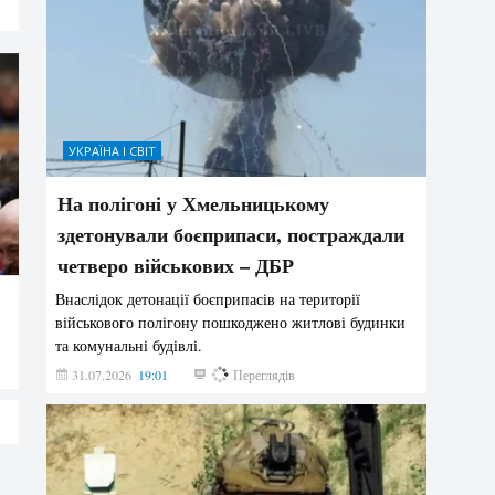
УКРАЇНА І СВІТ
На полігоні у Хмельницькому
здетонували боєприпаси, постраждали
четверо військових – ДБР
Внаслідок детонації боєприпасів на території
військового полігону пошкоджено житлові будинки
та комунальні будівлі.
31.07.2026
19:01
186
Переглядів