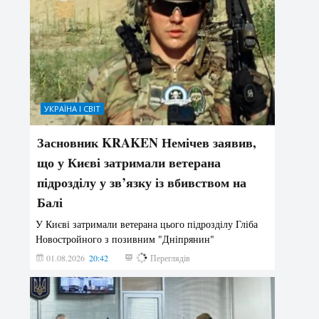
УКРАЇНА І СВІТ
Засновник KRAKEN Немічев заявив,
що у Києві затримали ветерана
підрозділу у зв’язку із вбивством на
Балі
У Києві затримали ветерана цього підрозділу Гліба
Новостройного з позивним "Дніпрянин"
01.08.2026
20:42
177
Переглядів