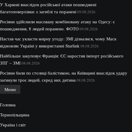
У Харкові внаслідок російської атаки пошкоджені
багатоповерхівки: є загиблі та поранені
09.08.2026
Росіяни здійснили масовану комбіновану атаку на Одесу: є
пошкодження, 8 людей поранено. ФОТО
09.08.2026
Настав час укласти мирну угоду: ЗМІ дізналися, чому Маск
відмовляє Україні у використанні Starlink
08.08.2026
Найбільше закуповує Франція: ЄС наростив імпорт російського
ЗПГ – ЗМІ
08.08.2026
Росіяни били по столиці балістикою, на Київщині внаслідок удару
загинули троє людей, серед них дитина
08.08.2026
Меню
Головна
Тернопільщина
Україна і світ