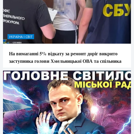
УКРАЇНА І СВІТ
На вимаганні 5% відкату за ремонт доріг викрито
заступника голови Хмельницької ОВА та спільника