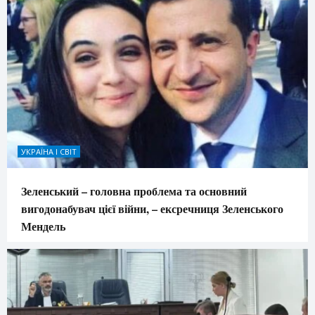
УКРАЇНА І СВІТ
Зеленський – головна проблема та основний
вигодонабувач цієї війни, – ексречниця Зеленського
Мендель