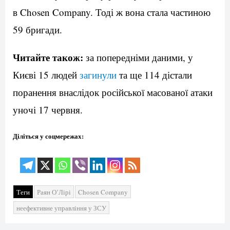
в Chosen Company. Тоді ж вона стала частиною
59 бригади.
Читайте також:
за попередніми даними, у
Києві 15 людей
загинули
та ще 114 дістали
поранення внаслідок російської масованої атаки
уночі 17 червня.
Діліться у соцмережах:
Теги
Раян О’Лірі
Chosen Company
неефективне управління у ЗСУ