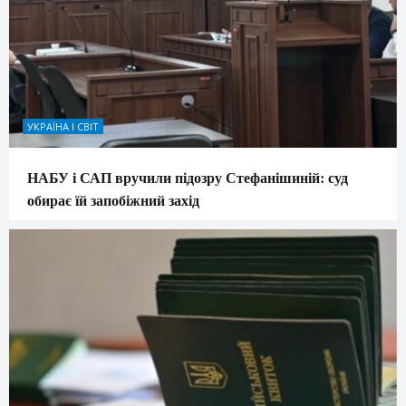
УКРАЇНА І СВІТ
НАБУ і САП вручили підозру Стефанішиній: суд
обирає їй запобіжний захід