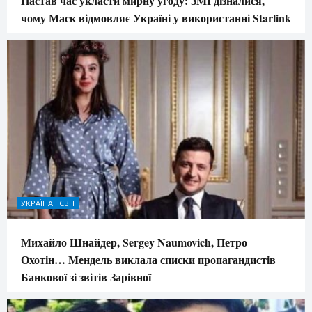
Настав час укласти мирну угоду: ЗМІ дізналися,
чому Маск відмовляє Україні у використанні Starlink
УКРАЇНА І СВІТ
Михайло Шнайдер, Sergey Naumovich, Петро
Охотін… Мендель виклала списки пропагандистів
Банкової зі звітів Зарівної