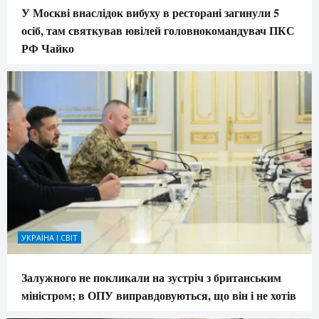
У Москві внаслідок вибуху в ресторані загинули 5
осіб, там святкував ювілей головнокомандувач ПКС
РФ Чайко
УКРАЇНА І СВІТ
Залужного не покликали на зустріч з британським
міністром; в ОПУ виправдовуються, що він і не хотів