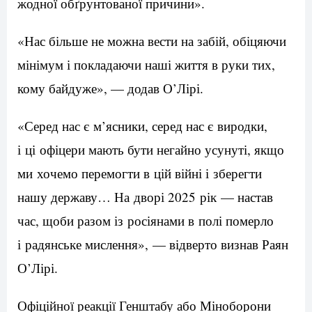
жодної обґрунтованої причини».
«Нас більше не можна вести на забій, обіцяючи
мінімум і покладаючи наші життя в руки тих,
кому байдуже», — додав О’Лірі.
«Серед нас є м’ясники, серед нас є виродки,
і ці офіцери мають бути негайно усунуті, якщо
ми хочемо перемогти в цій війні і зберегти
нашу державу… На дворі 2025 рік — настав
час, щоби разом із росіянами в полі померло
і радянське мислення», — відверто визнав Раян
О’Лірі.
Офіційної реакції Генштабу або Міноборони