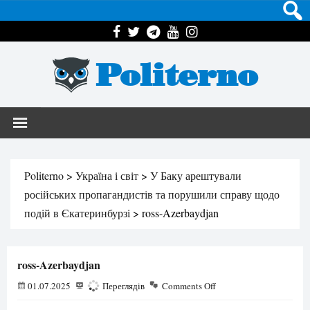
Politerno
Politerno
>
Україна і світ
>
У Баку арештували
російських пропагандистів та порушили справу щодо
подій в Єкатеринбурзі
>
ross-Azerbaydjan
ross-Azerbaydjan
01.07.2025
182
Переглядів
Comments Off