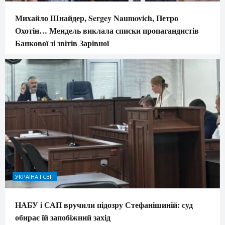
Михайло Шнайдер, Sergey Naumovich, Петро
Охотін… Мендель виклала списки пропагандистів
Банкової зі звітів Зарівної
УКРАЇНА І СВІТ
НАБУ і САП вручили підозру Стефанішиній: суд
обирає їй запобіжний захід