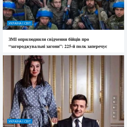
УКРАЇНА І СВІТ
ЗМІ оприлюднили свідчення бійців про
“загороджувальні загони”: 225-й полк заперечує
УКРАЇНА І СВІТ