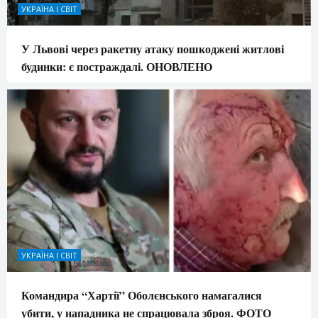
УКРАЇНА І СВІТ
У Львові через ракетну атаку пошкоджені житлові
будинки: є постраждалі. ОНОВЛЕНО
УКРАЇНА І СВІТ
Командира “Хартії” Оболєнського намагалися
убити, у нападника не спрацювала зброя. ФОТО