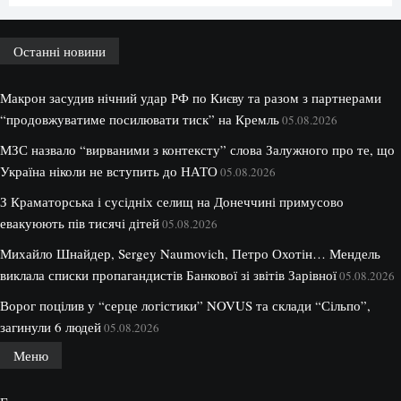
Останні новини
Макрон засудив нічний удар РФ по Києву та разом з партнерами
“продовжуватиме посилювати тиск” на Кремль
05.08.2026
МЗС назвало “вирваними з контексту” слова Залужного про те, що
Україна ніколи не вступить до НАТО
05.08.2026
З Краматорська і сусідніх селищ на Донеччині примусово
евакуюють пів тисячі дітей
05.08.2026
Михайло Шнайдер, Sergey Naumovich, Петро Охотін… Мендель
виклала списки пропагандистів Банкової зі звітів Зарівної
05.08.2026
Ворог поцілив у “серце логістики” NOVUS та склади “Сільпо”,
загинули 6 людей
05.08.2026
Меню