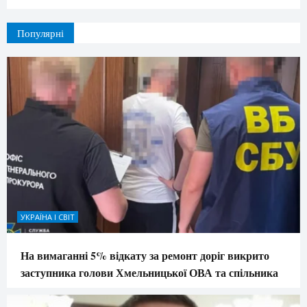
Популярні
УКРАЇНА І СВІТ
На вимаганні 5% відкату за ремонт доріг викрито
заступника голови Хмельницької ОВА та спільника