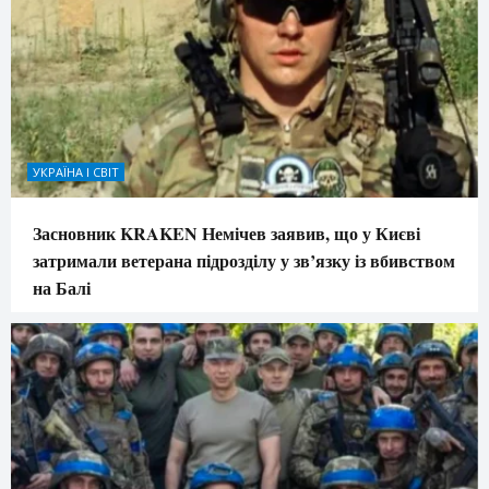
УКРАЇНА І СВІТ
Засновник KRAKEN Немічев заявив, що у Києві
затримали ветерана підрозділу у зв’язку із вбивством
на Балі