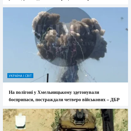
УКРАЇНА І СВІТ
На полігоні у Хмельницькому здетонували
боєприпаси, постраждали четверо військових – ДБР