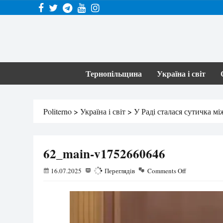
Тернопільщина
Україна і світ
Politerno
>
Україна і світ
>
У Раді сталася сутичка м
62_main-v1752660646
16.07.2025
169
Переглядів
Comments Off