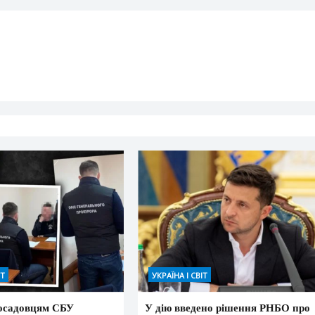
ІТ
УКРАЇНА І СВІТ
осадовцям СБУ
У дію введено рішення РНБО про