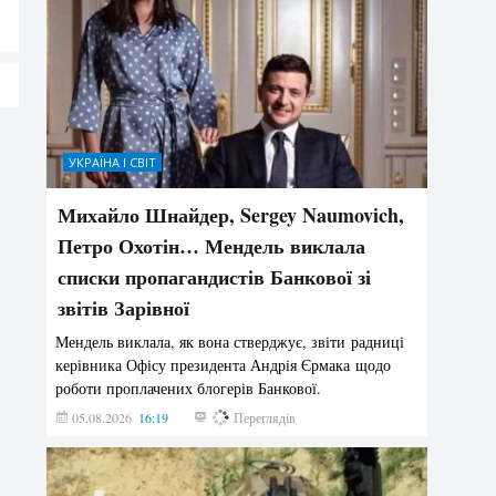
УКРАЇНА І СВІТ
Михайло Шнайдер, Sergey Naumovich,
Петро Охотін… Мендель виклала
списки пропагандистів Банкової зі
звітів Зарівної
Мендель виклала, як вона стверджує, звіти радниці
керівника Офісу президента Андрія Єрмака щодо
роботи проплачених блогерів Банкової.
05.08.2026
16:19
222
Переглядів