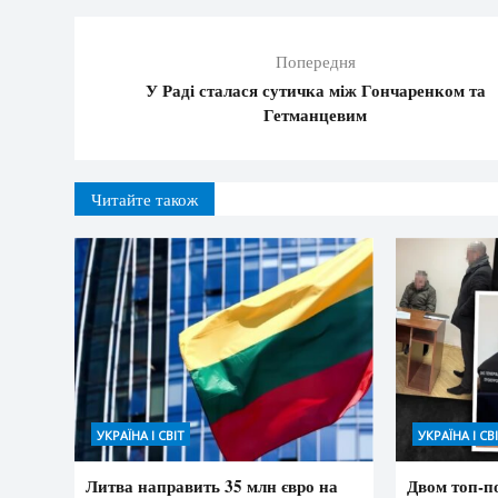
Попередня
У Раді сталася сутичка між Гончаренком та
Гетманцевим
Читайте також
УКРАЇНА І СВІТ
УКРАЇНА І СВ
Литва направить 35 млн євро на
Двом топ-п