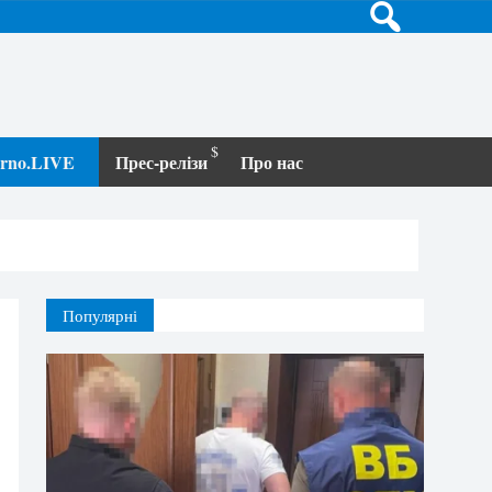
terno.LIVE
Прес-релізи
Про нас
Популярні