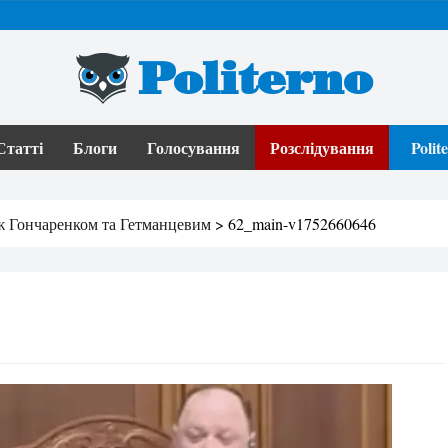
Politerno
Статті
Блоги
Голосування
Розслідування
Poli
іж Гончаренком та Гетманцевим
>
62_main-v1752660646