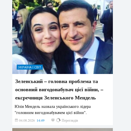
УКРАЇНА І СВІТ
Зеленський – головна проблема та
основний вигодонабувач цієї війни, –
ексречниця Зеленського Мендель
Юлія Мендель назвала українського лідера
"головним вигодонабувачем цієї війни".
04.08.2026
14:49
151
Переглядів