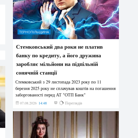
ТЕРНОПІЛЬЩИНА
Стемковський два роки не платив
банку по кредиту, а його дружина
заробляє мільйони на підпільній
сонячній станції
Стемковський з 29 листопада 2023 року по 11
березня 2025 року не сплачував коштів на погашення
заборгованості перед АТ "ОТП Банк"
07.08.2026
14:48
288
Переглядів