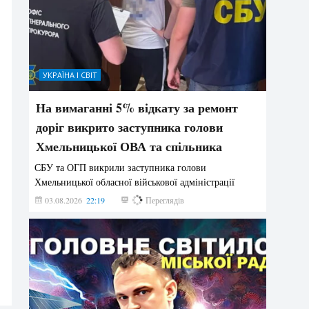
УКРАЇНА І СВІТ
На вимаганні 5% відкату за ремонт
доріг викрито заступника голови
Хмельницької ОВА та спільника
СБУ та ОГП викрили заступника голови
Хмельницької обласної військової адміністрації
03.08.2026
22:19
868
Переглядів