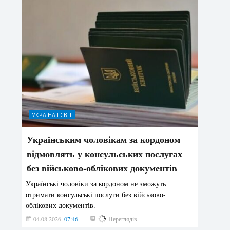
УКРАЇНА І СВІТ
Українським чоловікам за кордоном
відмовлять у консульських послугах
без військово-облікових документів
Українські чоловіки за кордоном не зможуть
отримати консульські послуги без військово-
облікових документів.
04.08.2026
07:46
141
Переглядів