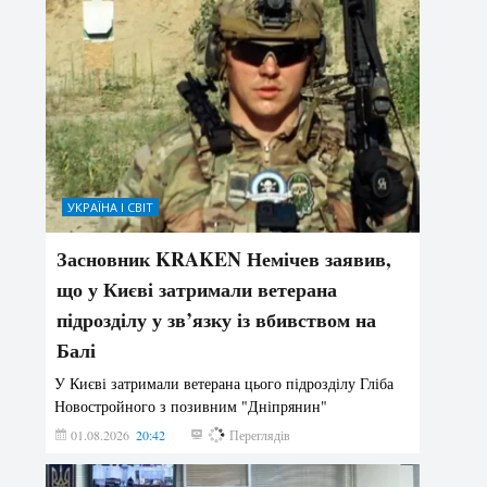
УКРАЇНА І СВІТ
Засновник KRAKEN Немічев заявив,
що у Києві затримали ветерана
підрозділу у зв’язку із вбивством на
Балі
У Києві затримали ветерана цього підрозділу Гліба
Новостройного з позивним "Дніпрянин"
01.08.2026
20:42
192
Переглядів