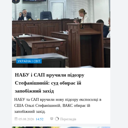
УКРАЇНА І СВІТ
НАБУ і САП вручили підозру
Стефанішиній: суд обирає їй
запобіжний захід
НАБУ та САП вручили нову підозру експосолці в
США Ользі Стефанішиній, ВАКС обирає їй
запобіжний захід.
05.08.2026
14:52
157
Переглядів