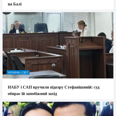
на Балі
УКРАЇНА І СВІТ
НАБУ і САП вручили підозру Стефанішиній: суд
обирає їй запобіжний захід