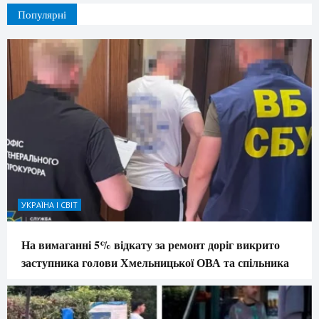
Популярні
УКРАЇНА І СВІТ
На вимаганні 5% відкату за ремонт доріг викрито
заступника голови Хмельницької ОВА та спільника