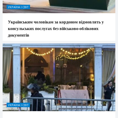
УКРАЇНА І СВІТ
Українським чоловікам за кордоном відмовлять у
консульських послугах без військово-облікових
документів
УКРАЇНА І СВІТ