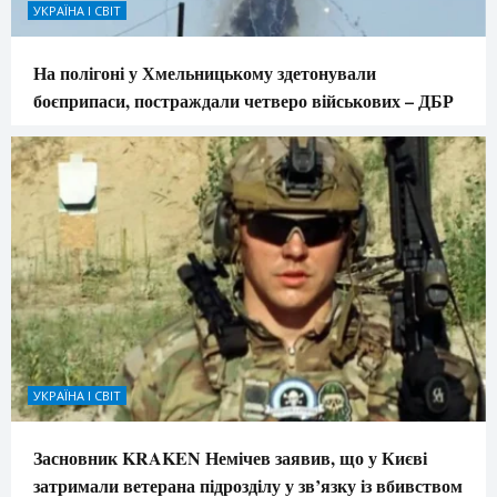
УКРАЇНА І СВІТ
На полігоні у Хмельницькому здетонували
боєприпаси, постраждали четверо військових – ДБР
УКРАЇНА І СВІТ
Засновник KRAKEN Немічев заявив, що у Києві
затримали ветерана підрозділу у зв’язку із вбивством