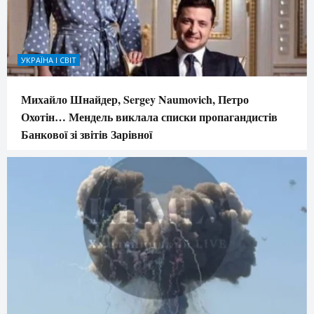
УКРАЇНА І СВІТ
Михайло Шнайдер, Sergey Naumovich, Петро
Охотін… Мендель виклала списки пропагандистів
Банкової зі звітів Зарівної