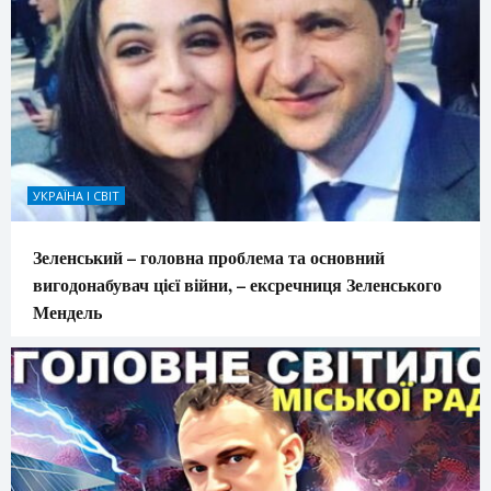
УКРАЇНА І СВІТ
Зеленський – головна проблема та основний
вигодонабувач цієї війни, – ексречниця Зеленського
Мендель