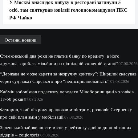
У Москві внаслідок вибуху в ресторані загинули 5
осіб, там святкував ювілей головнокомандувач ПКС
РФ Чайко
Останні новини
Стемковський два роки не платив банку по кредиту, а його
дружина заробляє мільйони на підпільній сонячній станції
07.08.2026
“Держава не може карати за незручну критику”: Ширшин скасував
через суд наказ Сирського про “недисциплінованість”
07.08.2026
Кабмін зобовʼязав податкову передати Міноборони дані чоловіків
18-60 років
07.08.2026
Федоров, який пів року працював міністром, розповів Стерненку
про свій план змін у мобілізації
07.08.2026
Зеленський зайняв шосте місце у рейтингу довіри до політичних
лідерів – соціологія
06.08.2026