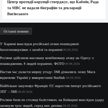
Центр протидії корупції стверджує, що Кабмін, Рада
та МВС не надали біографію та декларації
Вигівського
Останні новини
У Харкові внаслідок російської атаки пошкоджені
багатоповерхівки: є загиблі та поранені
09.08.2026
Росіяни здійснили масовану комбіновану атаку на Одесу: є
пошкодження, 8 людей поранено. ФОТО
09.08.2026
Настав час укласти мирну угоду: ЗМІ дізналися, чому Маск
відмовляє Україні у використанні Starlink
08.08.2026
Найбільше закуповує Франція: ЄС наростив імпорт російського
ЗПГ – ЗМІ
08.08.2026
Росіяни били по столиці балістикою, на Київщині внаслідок удару
загинули троє людей, серед них дитина
08.08.2026