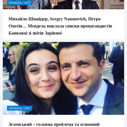
УКРАЇНА І СВІТ
Михайло Шнайдер, Sergey Naumovich, Петро
Охотін… Мендель виклала списки пропагандистів
Банкової зі звітів Зарівної
УКРАЇНА І СВІТ
Зеленський – головна проблема та основний