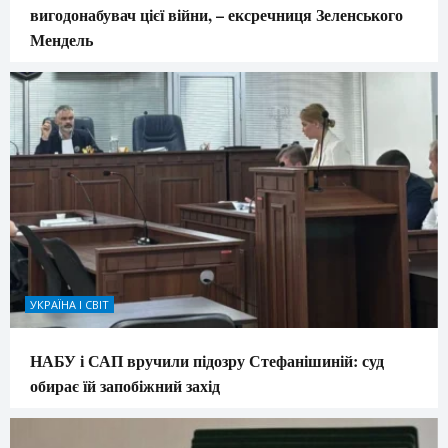
вигодонабувач цієї війни, – ексречниця Зеленського
Мендель
УКРАЇНА І СВІТ
НАБУ і САП вручили підозру Стефанішиній: суд
обирає їй запобіжний захід