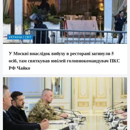
УКРАЇНА І СВІТ
У Москві внаслідок вибуху в ресторані загинули 5
осіб, там святкував ювілей головнокомандувач ПКС
РФ Чайко