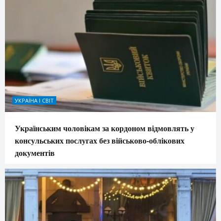
УКРАЇНА І СВІТ
Українським чоловікам за кордоном відмовлять у
консульських послугах без військово-облікових
документів