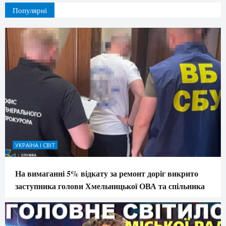
Популярні
УКРАЇНА І СВІТ
На вимаганні 5% відкату за ремонт доріг викрито
заступника голови Хмельницької ОВА та спільника