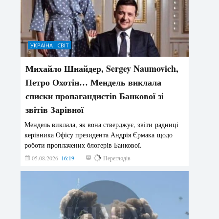
УКРАЇНА І СВІТ
Михайло Шнайдер, Sergey Naumovich,
Петро Охотін… Мендель виклала
списки пропагандистів Банкової зі
звітів Зарівної
Мендель виклала, як вона стверджує, звіти радниці
керівника Офісу президента Андрія Єрмака щодо
роботи проплачених блогерів Банкової.
05.08.2026
16:19
192
Переглядів