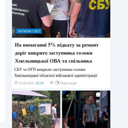
УКРАЇНА І СВІТ
На вимаганні 5% відкату за ремонт
доріг викрито заступника голови
Хмельницької ОВА та спільника
СБУ та ОГП викрили заступника голови
Хмельницької обласної військової адміністрації
03.08.2026
22:19
847
Переглядів