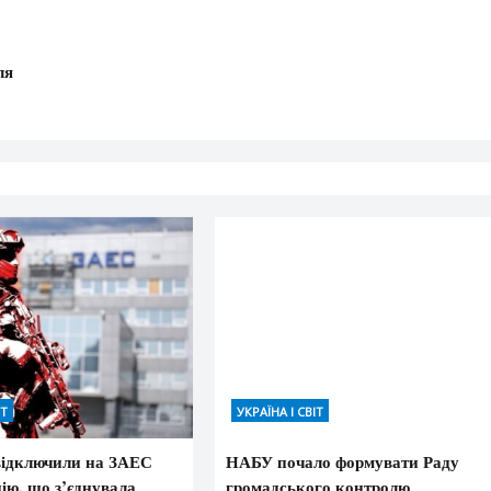
ля
ІТ
УКРАЇНА І СВІТ
ідключили на ЗАЕС
НАБУ почало формувати Раду
ію, що з’єднувала
громадського контролю