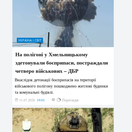
УКРАЇНА І СВІТ
На полігоні у Хмельницькому
здетонували боєприпаси, постраждали
четверо військових – ДБР
Внаслідок детонації боєприпасів на території
військового полігону пошкоджено житлові будинки
та комунальні будівлі.
31.07.2026
19:01
184
Переглядів