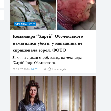
УКРАЇНА І СВІТ
Командира “Хартії” Оболєнського
намагалися убити, у нападника не
спрацювала зброя. ФОТО
31 липня зірвали спробу замаху на командира
"Хартії" Ігоря Оболєнського.
31.07.2026
16:02
193
Переглядів