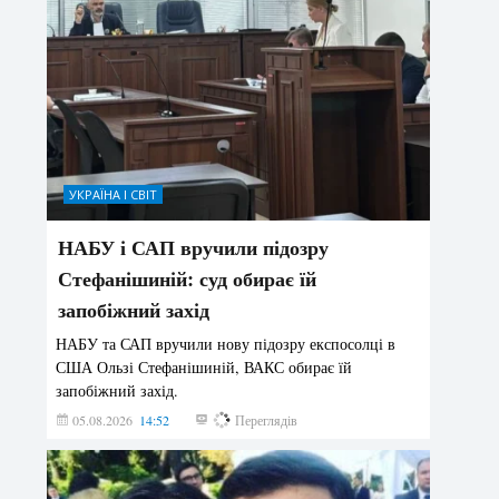
УКРАЇНА І СВІТ
НАБУ і САП вручили підозру
Стефанішиній: суд обирає їй
запобіжний захід
НАБУ та САП вручили нову підозру експосолці в
США Ользі Стефанішиній, ВАКС обирає їй
запобіжний захід.
05.08.2026
14:52
140
Переглядів