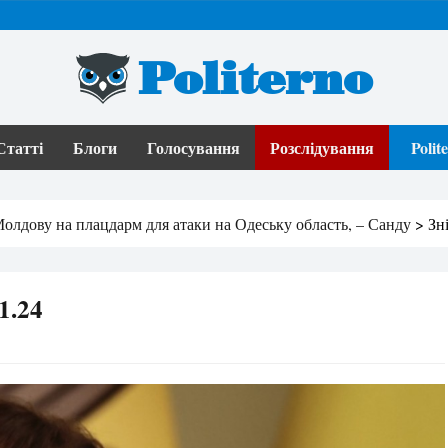
Politerno
Статті
Блоги
Голосування
Розслідування
Poli
олдову на плацдарм для атаки на Одеську область, – Санду
>
Зн
1.24