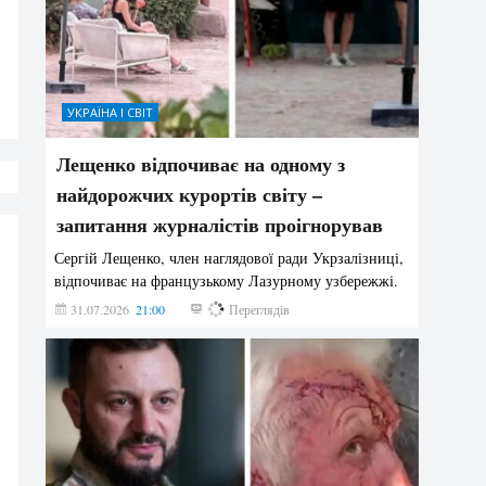
УКРАЇНА І СВІТ
Лещенко відпочиває на одному з
найдорожчих курортів світу –
запитання журналістів проігнорував
Сергій Лещенко, член наглядової ради Укрзалізниці,
відпочиває на французькому Лазурному узбережжі.
31.07.2026
21:00
209
Переглядів