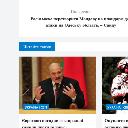
Попередня
Росія може перетворити Молдову на плацдарм д
атаки на Одеську область, – Санду
Читайте також
УКРАЇНА І СВІТ
УКРАЇНА І СВ
Євросоюз погодив секторальні
Окупанти в
санкції проти Білорусі
останню лін