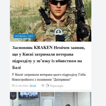
УКРАЇНА І СВІТ
Засновник KRAKEN Немічев заявив,
що у Києві затримали ветерана
підрозділу у зв’язку із вбивством на
Балі
У Києві затримали ветерана цього підрозділу Гліба
Новостройного з позивним "Дніпрянин"
01.08.2026
20:42
176
Переглядів