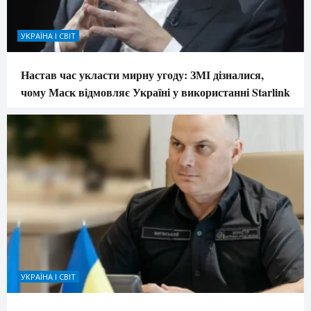
УКРАЇНА І СВІТ
Настав час укласти мирну угоду: ЗМІ дізналися,
чому Маск відмовляє Україні у використанні Starlink
УКРАЇНА І СВІТ