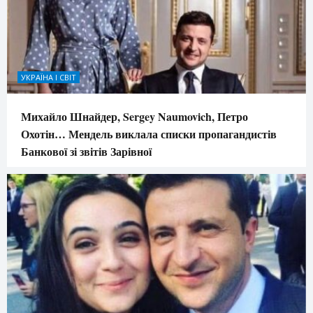
УКРАЇНА І СВІТ
Михайло Шнайдер, Sergey Naumovich, Петро
Охотін… Мендель виклала списки пропагандистів
Банкової зі звітів Зарівної