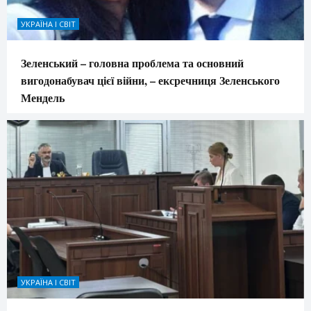
УКРАЇНА І СВІТ
Зеленський – головна проблема та основний
вигодонабувач цієї війни, – ексречниця Зеленського
Мендель
УКРАЇНА І СВІТ