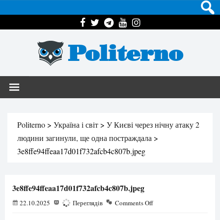
Politerno
Politerno
>
Україна і світ
>
У Києві через нічну атаку 2
людини загинули, ще одна постраждала
>
3e8ffe94ffeaa17d01f732afcb4c807b.jpeg
3e8ffe94ffeaa17d01f732afcb4c807b.jpeg
22.10.2025
103
Переглядів
Comments Off