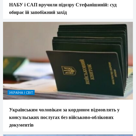
НАБУ і САП вручили підозру Стефанішиній: суд
обирає їй запобіжний захід
УКРАЇНА І СВІТ
Українським чоловікам за кордоном відмовлять у
консульських послугах без військово-облікових
документів