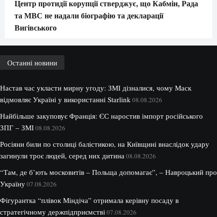
Центр протидії корупції стверджує, що Кабмін, Рада
та МВС не надали біографію та декларації
Вигівського
Останні новини
Настав час укласти мирну угоду: ЗМІ дізналися, чому Маск
відмовляє Україні у використанні Starlink
08.08.2026
Найбільше закуповує Франція: ЄС наростив імпорт російського
ЗПГ – ЗМІ
08.08.2026
Росіяни били по столиці балістикою, на Київщині внаслідок удару
загинули троє людей, серед них дитина
08.08.2026
“Там, де б’ють московитів – Польща допомагає”, – Навроцький про
Україну
07.08.2026
Фігурантка “плівок Міндіча” отримала керівну посаду в
стратегічному держпідприємстві
07.08.2026