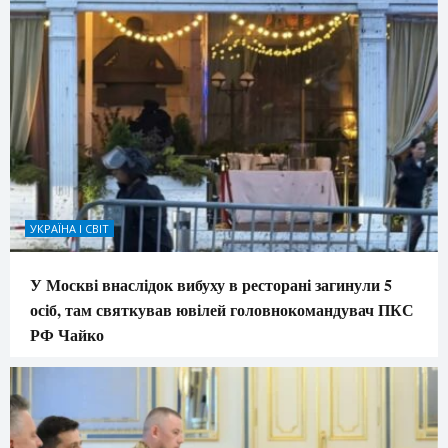
УКРАЇНА І СВІТ
У Москві внаслідок вибуху в ресторані загинули 5
осіб, там святкував ювілей головнокомандувач ПКС
РФ Чайко