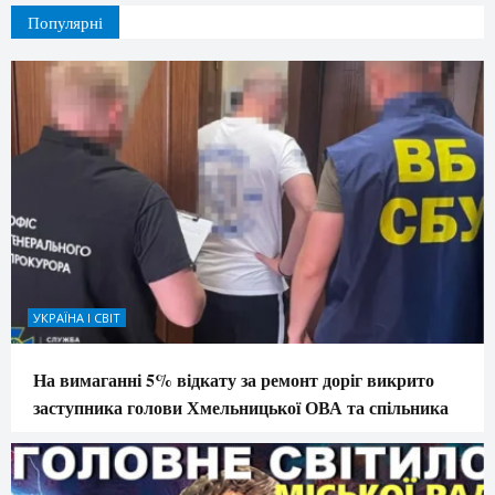
Популярні
УКРАЇНА І СВІТ
На вимаганні 5% відкату за ремонт доріг викрито
заступника голови Хмельницької ОВА та спільника