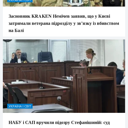
Засновник KRAKEN Немічев заявив, що у Києві
затримали ветерана підрозділу у зв’язку із вбивством
на Балі
УКРАЇНА І СВІТ
НАБУ і САП вручили підозру Стефанішиній: суд