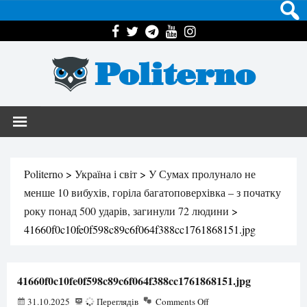
Politerno
Politerno
>
Україна і світ
>
У Сумах пролунало не
менше 10 вибухів, горіла багатоповерхівка – з початку
року понад 500 ударів, загинули 72 людини
>
41660f0c10fe0f598c89c6f064f388cc1761868151.jpg
41660f0c10fe0f598c89c6f064f388cc1761868151.jpg
31.10.2025
27
Переглядів
Comments Off