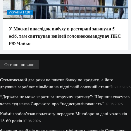
УКРАЇНА І СВІТ
У Москві внаслідок вибуху в ресторані загинули 5
осіб, там святкував ювілей головнокомандувач ПКС
РФ Чайко
Останні новини
Стемковський два роки не платив банку по кредиту, а його
дружина заробляє мільйони на підпільній сонячній станції
07.08.2026
“Держава не може карати за незручну критику”: Ширшин скасував
через суд наказ Сирського про “недисциплінованість”
07.08.2026
Кабмін зобовʼязав податкову передати Міноборони дані чоловіків
18-60 років
07.08.2026
Федоров, який пів року працював міністром, розповів Стерненку