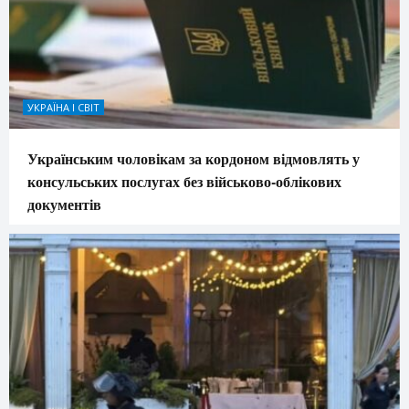
УКРАЇНА І СВІТ
Українським чоловікам за кордоном відмовлять у
консульських послугах без військово-облікових
документів