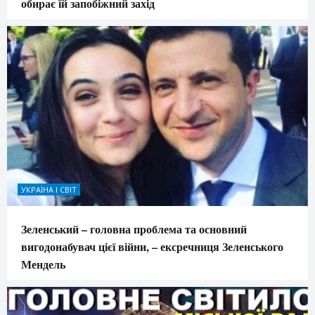
обирає їй запобіжний захід
УКРАЇНА І СВІТ
Зеленський – головна проблема та основний
вигодонабувач цієї війни, – ексречниця Зеленського
Мендель