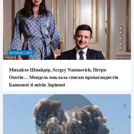
УКРАЇНА І СВІТ
Михайло Шнайдер, Sergey Naumovich, Петро
Охотін… Мендель виклала списки пропагандистів
Банкової зі звітів Зарівної