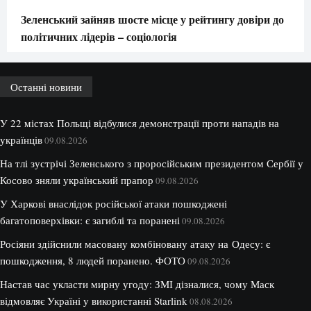
Зеленський зайняв шосте місце у рейтингу довіри до
політичних лідерів – соціологія
Останні новини
У 22 містах Польщі відбулися демонстрації проти нападів на
українців
09.08.2026
На тлі зустрічі Зеленського з проросійським президентом Сербії у
Косово зняли український прапор
09.08.2026
У Харкові внаслідок російської атаки пошкоджені
багатоповерхівки: є загиблі та поранені
09.08.2026
Росіяни здійснили масовану комбіновану атаку на Одесу: є
пошкодження, 8 людей поранено. ФОТО
09.08.2026
Настав час укласти мирну угоду: ЗМІ дізналися, чому Маск
відмовляє Україні у використанні Starlink
08.08.2026