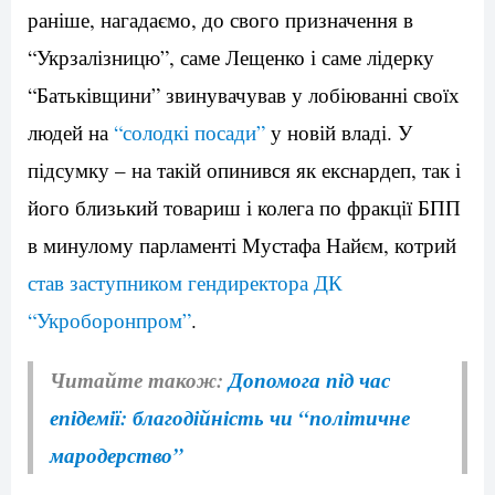
раніше, нагадаємо, до свого призначення в
“Укрзалізницю”, саме Лещенко і саме лідерку
“Батьківщини” звинувачував у лобіюванні своїх
людей на
“солодкі посади”
у новій владі. У
підсумку – на такій опинився як екснардеп, так і
його близький товариш і колега по фракції БПП
в минулому парламенті Мустафа Найєм, котрий
став заступником гендиректора ДК
“Укроборонпром”
.
Читайте також:
Допомога під час
епідемії: благодійність чи “політичне
мародерство”