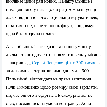
викликає цілий ряд нових. Найактуальніше з
них: для чого у наглядовій раді компанії усі ці
далекі від її профілю люди, якщо керувати нею,
незалежно від перестановок фігур, продовжує
одна й та ж група впливу?
А заробляють “наглядачі” за свою сумнівну
діяльність не одну сотню тисяч гривень у місяць
– наприклад,
Сергій Лещенко цілих 300 тисяч
, а
за деякими альтернативними даними – 500.
Принаймні, відповідати на пряме запитання
Юлії Тимошенко щодо розміру своєї зарплатні
під час одного з ефірі на ТБ ексжурналіст не
став, пославшись на умови контракту. Хоча