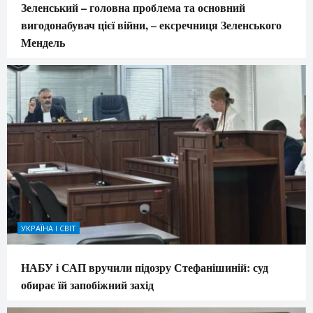
Зеленський – головна проблема та основний
вигодонабувач цієї війни, – ексречниця Зеленського
Мендель
УКРАЇНА І СВІТ
НАБУ і САП вручили підозру Стефанішиній: суд
обирає їй запобіжний захід