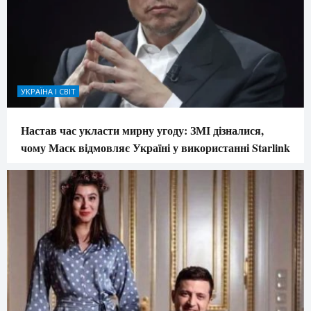
УКРАЇНА І СВІТ
Настав час укласти мирну угоду: ЗМІ дізналися,
чому Маск відмовляє Україні у використанні Starlink