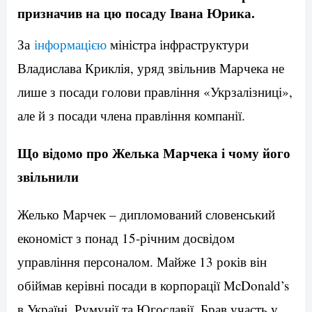
призначив на цю посаду Івана Юрика.
За
інформацією
міністра інфраструктури
Владислава Криклія, уряд звільнив Марчека не
лише з посади голови правління «Укрзалізниці»,
але й з посади члена правління компанії.
Що відомо про Желька Марчека і чому його
звільнили
Желько Марчек – дипломований словенський
економіст з понад 15-річним досвідом
управління персоналом. Майже 13 років він
обіймав керівні посади в корпорації McDonald’s
в Україні, Румунії та Югославії. Брав участь у