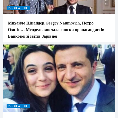
УКРАЇНА І СВІТ
Михайло Шнайдер, Sergey Naumovich, Петро
Охотін… Мендель виклала списки пропагандистів
Банкової зі звітів Зарівної
УКРАЇНА І СВІТ