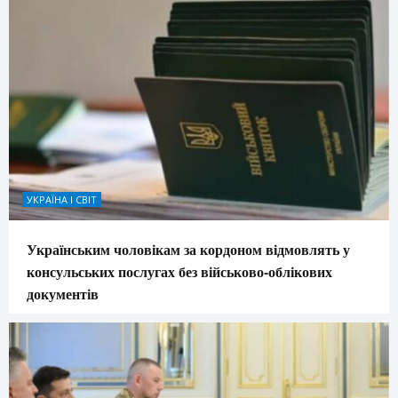
УКРАЇНА І СВІТ
Українським чоловікам за кордоном відмовлять у
консульських послугах без військово-облікових
документів