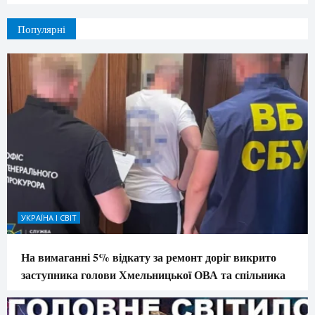
Популярні
УКРАЇНА І СВІТ
На вимаганні 5% відкату за ремонт доріг викрито
заступника голови Хмельницької ОВА та спільника