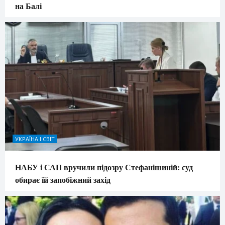
на Балі
УКРАЇНА І СВІТ
НАБУ і САП вручили підозру Стефанішиній: суд
обирає їй запобіжний захід