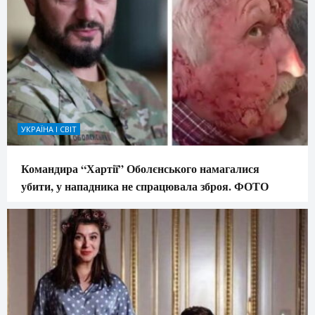
УКРАЇНА І СВІТ
Командира “Хартії” Оболєнського намагалися
убити, у нападника не спрацювала зброя. ФОТО