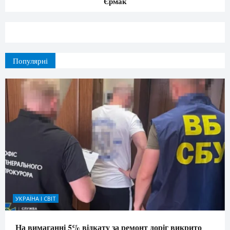
Єрмак
Популярні
УКРАЇНА І СВІТ
На вимаганні 5% відкату за ремонт доріг викрито