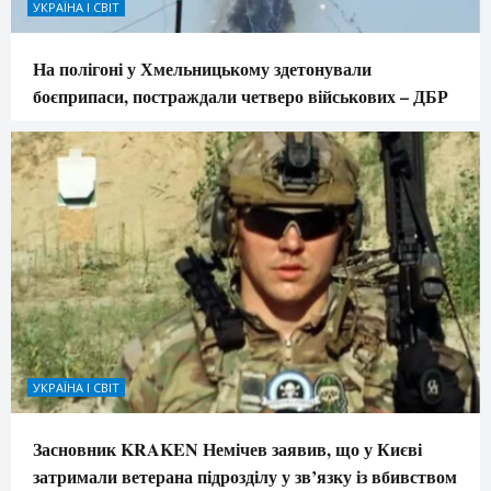
УКРАЇНА І СВІТ
На полігоні у Хмельницькому здетонували
боєприпаси, постраждали четверо військових – ДБР
УКРАЇНА І СВІТ
Засновник KRAKEN Немічев заявив, що у Києві
затримали ветерана підрозділу у зв’язку із вбивством