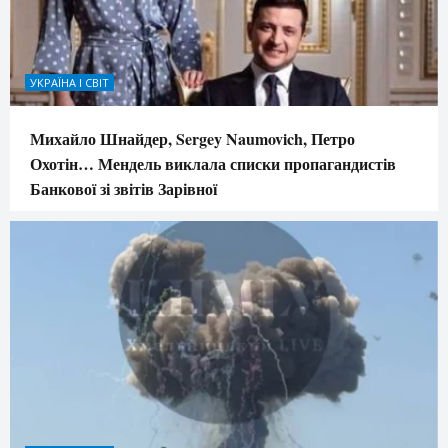
УКРАЇНА І СВІТ
Михайло Шнайдер, Sergey Naumovich, Петро
Охотін… Мендель виклала списки пропагандистів
Банкової зі звітів Зарівної