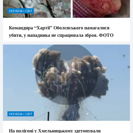
УКРАЇНА І СВІТ
Командира “Хартії” Оболєнського намагалися
убити, у нападника не спрацювала зброя. ФОТО
УКРАЇНА І СВІТ
На полігоні у Хмельницькому здетонували