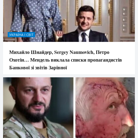
УКРАЇНА І СВІТ
Михайло Шнайдер, Sergey Naumovich, Петро
Охотін… Мендель виклала списки пропагандистів
Банкової зі звітів Зарівної