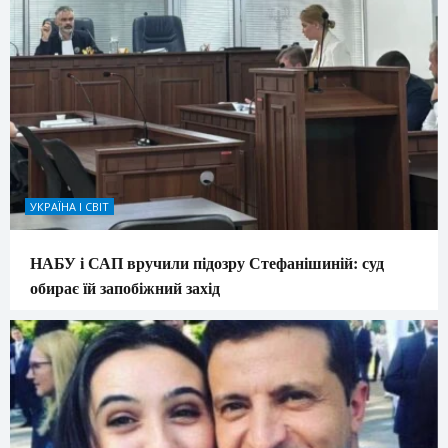
УКРАЇНА І СВІТ
НАБУ і САП вручили підозру Стефанішиній: суд
обирає їй запобіжний захід