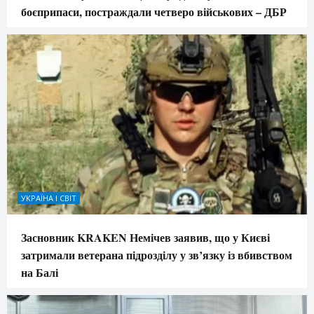
боєприпаси, постраждали четверо військових – ДБР
УКРАЇНА І СВІТ
Засновник KRAKEN Немічев заявив, що у Києві
затримали ветерана підрозділу у зв’язку із вбивством
на Балі