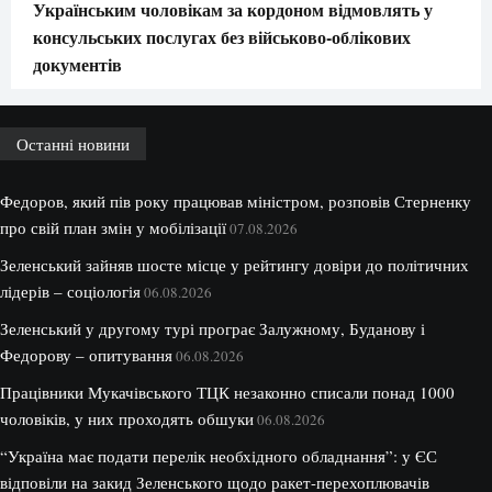
Українським чоловікам за кордоном відмовлять у
консульських послугах без військово-облікових
документів
Останні новини
Федоров, який пів року працював міністром, розповів Стерненку
про свій план змін у мобілізації
07.08.2026
Зеленський зайняв шосте місце у рейтингу довіри до політичних
лідерів – соціологія
06.08.2026
Зеленський у другому турі програє Залужному, Буданову і
Федорову – опитування
06.08.2026
Працівники Мукачівського ТЦК незаконно списали понад 1000
чоловіків, у них проходять обшуки
06.08.2026
“Україна має подати перелік необхідного обладнання”: у ЄС
відповіли на закид Зеленського щодо ракет-перехоплювачів