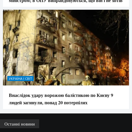
міністром; в ОПУ виправдовуються, що він і не хотів
УКРАЇНА І СВІТ
Внаслідок удару ворожою балістикою по Києву 9
людей загинули, понад 20 потерпілих
Останні новини