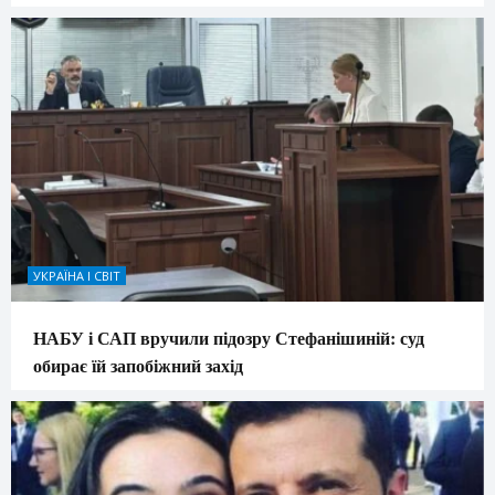
УКРАЇНА І СВІТ
НАБУ і САП вручили підозру Стефанішиній: суд
обирає їй запобіжний захід