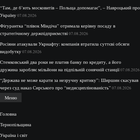
“Там, де б’ють московитів – Польща допомагає”, – Навроцький про
Україну
07.08.2026
Фігурантка “плівок Міндіча” отримала керівну посаду в
стратегічному держпідприємстві
07.08.2026
Росіяни атакували Укрнафту: компанія втратила суттєві обсяги
видобутку
07.08.2026
Стемковський два роки не платив банку по кредиту, а його
дружина заробляє мільйони на підпільній сонячній станції
07.08.2026
“Держава не може карати за незручну критику”: Ширшин скасував
через суд наказ Сирського про “недисциплінованість”
07.08.2026
Меню
Головна
Тернопільщина
Україна і світ