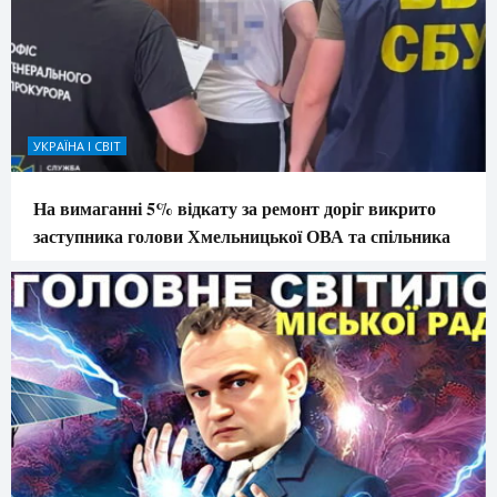
УКРАЇНА І СВІТ
На вимаганні 5% відкату за ремонт доріг викрито
заступника голови Хмельницької ОВА та спільника