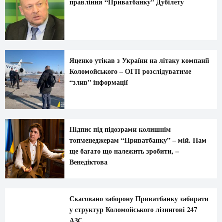
правління “Приватбанку” Дубілету
Яценко утікав з України на літаку компанії
Коломойського – ОГП розслідуватиме
“злив” інформації
Підпис під підозрами колишнім
топменеджерам “Приватбанку” – мій. Нам
ще багато що належить зробити, –
Венедіктова
Скасовано заборону Приватбанку забирати
у структур Коломойського лізингові 247
АЗС