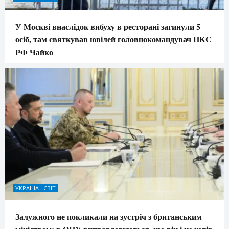
У Москві внаслідок вибуху в ресторані загинули 5
осіб, там святкував ювілей головнокомандувач ПКС
РФ Чайко
УКРАЇНА І СВІТ
Залужного не покликали на зустріч з британським