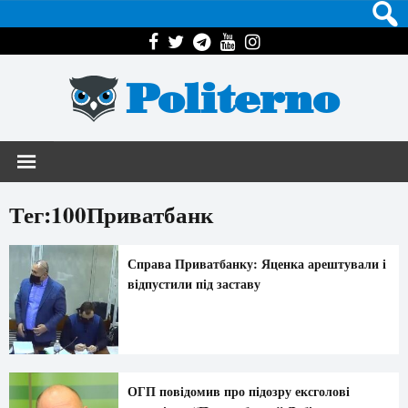
Politerno
Тег:100Приватбанк
Справа Приватбанку: Яценка арештували і
відпустили під заставу
ОГП повідомив про підозру ексголові