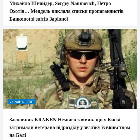
Михайло Шнайдер, Sergey Naumovich, Петро
Охотін… Мендель виклала списки пропагандистів
Банкової зі звітів Зарівної
УКРАЇНА І СВІТ
Засновник KRAKEN Немічев заявив, що у Києві
затримали ветерана підрозділу у зв’язку із вбивством
на Балі