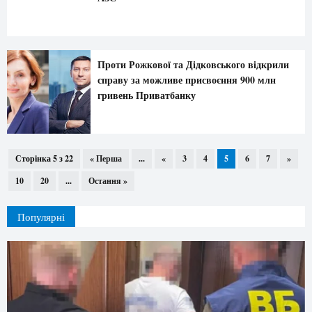
Проти Рожкової та Дідковського відкрили
справу за можливе присвоєння 900 млн
гривень Приватбанку
Сторінка 5 з 22
« Перша
...
«
3
4
5
6
7
»
10
20
...
Остання »
Популярні