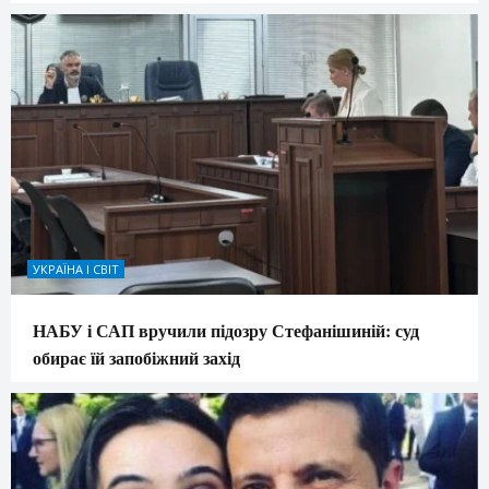
УКРАЇНА І СВІТ
НАБУ і САП вручили підозру Стефанішиній: суд
обирає їй запобіжний захід