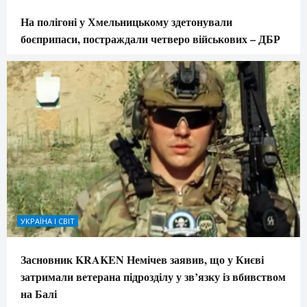
На полігоні у Хмельницькому здетонували
боєприпаси, постраждали четверо військових – ДБР
УКРАЇНА І СВІТ
Засновник KRAKEN Немічев заявив, що у Києві
затримали ветерана підрозділу у зв’язку із вбивством
на Балі