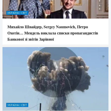
УКРАЇНА І СВІТ
Михайло Шнайдер, Sergey Naumovich, Петро
Охотін… Мендель виклала списки пропагандистів
Банкової зі звітів Зарівної
УКРАЇНА І СВІТ