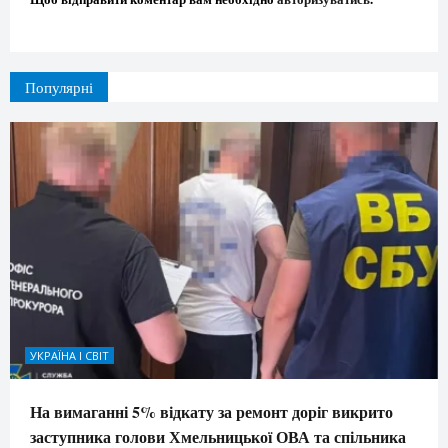
Популярні
УКРАЇНА І СВІТ
На вимаганні 5% відкату за ремонт доріг викрито
заступника голови Хмельницької ОВА та спільника