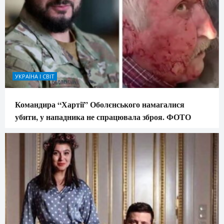
УКРАЇНА І СВІТ
Командира “Хартії” Оболєнського намагалися
убити, у нападника не спрацювала зброя. ФОТО