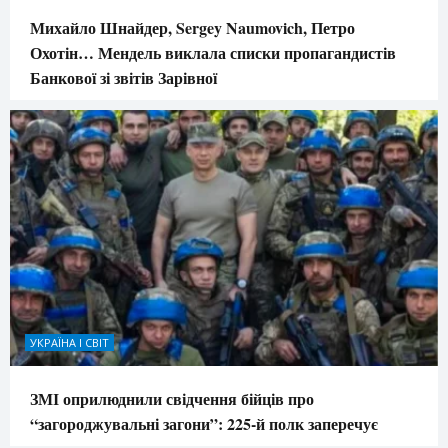
Михайло Шнайдер, Sergey Naumovich, Петро
Охотін… Мендель виклала списки пропагандистів
Банкової зі звітів Зарівної
УКРАЇНА І СВІТ
ЗМІ оприлюднили свідчення бійців про
“загороджувальні загони”: 225-й полк заперечує