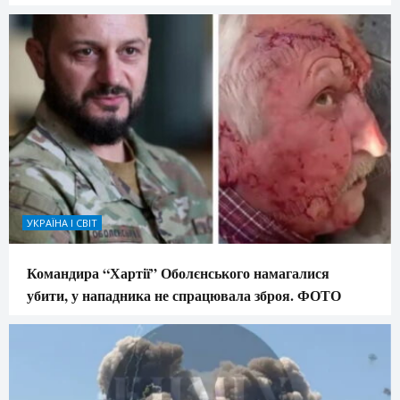
УКРАЇНА І СВІТ
Командира “Хартії” Оболєнського намагалися
убити, у нападника не спрацювала зброя. ФОТО