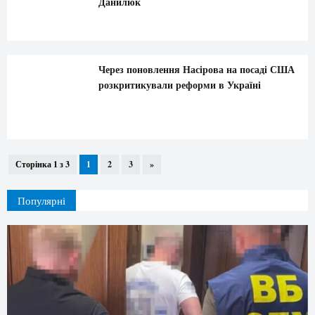
Данилюк
Через поновлення Насірова на посаді США
розкритикували реформи в Україні
Сторінка 1 з 3
1
2
3
»
Популярні