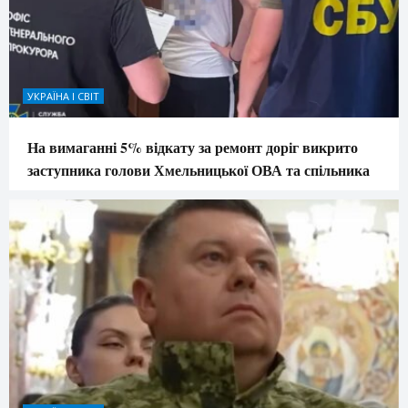
УКРАЇНА І СВІТ
На вимаганні 5% відкату за ремонт доріг викрито
заступника голови Хмельницької ОВА та спільника