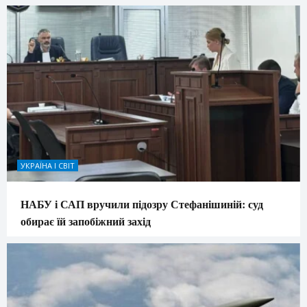
УКРАЇНА І СВІТ
НАБУ і САП вручили підозру Стефанішиній: суд
обирає їй запобіжний захід