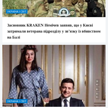
УКРАЇНА І СВІТ
Засновник KRAKEN Немічев заявив, що у Києві
затримали ветерана підрозділу у зв’язку із вбивством
на Балі
УКРАЇНА І СВІТ