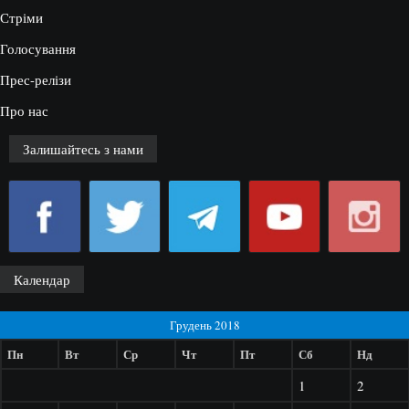
Стріми
Голосування
Прес-релізи
Про нас
Залишайтесь з нами
Календар
Грудень 2018
Пн
Вт
Ср
Чт
Пт
Сб
Нд
1
2