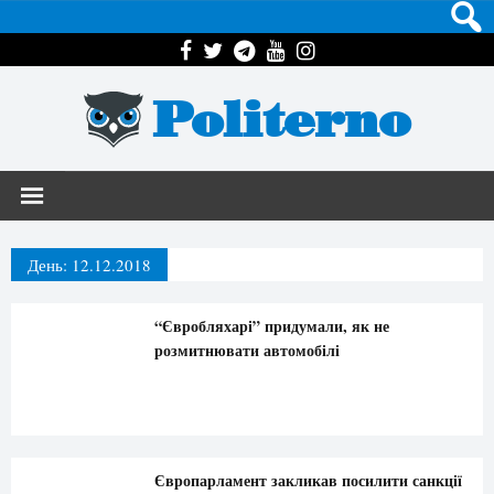
Politerno
День:
12.12.2018
“Євробляхарі” придумали, як не
розмитнювати автомобілі
Європарламент закликав посилити санкції