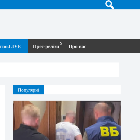
terno.LIVE
Прес-релізи
Про нас
Популярні