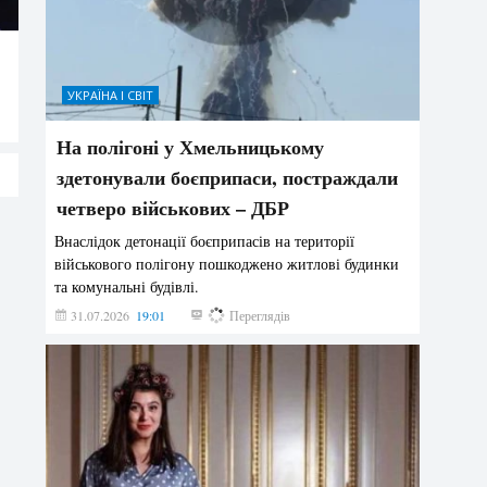
УКРАЇНА І СВІТ
На полігоні у Хмельницькому
здетонували боєприпаси, постраждали
четверо військових – ДБР
Внаслідок детонації боєприпасів на території
військового полігону пошкоджено житлові будинки
та комунальні будівлі.
31.07.2026
19:01
180
Переглядів