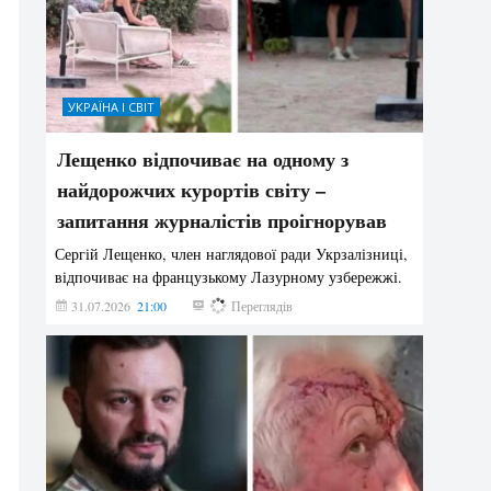
УКРАЇНА І СВІТ
Лещенко відпочиває на одному з
найдорожчих курортів світу –
запитання журналістів проігнорував
Сергій Лещенко, член наглядової ради Укрзалізниці,
відпочиває на французькому Лазурному узбережжі.
31.07.2026
21:00
204
Переглядів