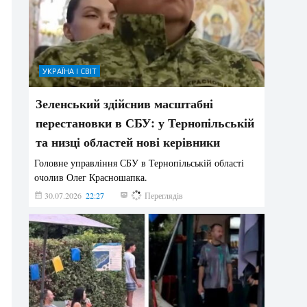
УКРАЇНА І СВІТ
Зеленський здійснив масштабні
перестановки в СБУ: у Тернопільській
та низці областей нові керівники
Головне управління СБУ в Тернопільській області
очолив Олег Красношапка.
30.07.2026
22:27
630
Переглядів