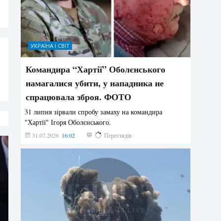
УКРАЇНА І СВІТ
Командира “Хартії” Оболєнського
намагалися убити, у нападника не
спрацювала зброя. ФОТО
31 липня зірвали спробу замаху на командира
"Хартії" Ігоря Оболєнського.
31.07.2026
16:02
188
Переглядів