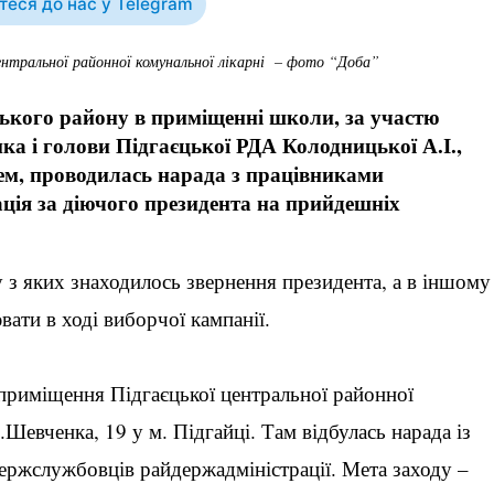
еся до нас у Telegram
центральної районної комунальної лікарні – фото “Доба”
єцького району в приміщенні школи, за участю
а і голови Підгаєцької РДА Колодницької А.І.,
цем, проводилась нарада з працівниками
ація за діючого президента на прийдешніх
 з яких знаходилось звернення президента, а в іншому
вати в ході виборчої кампанії.
 приміщення Підгаєцької центральної районної
.Шевченка, 19 у м. Підгайці. Там відбулась нарада із
держслужбовців райдержадміністрації. Мета заходу –