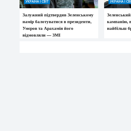
УКРАЇНА І СВІТ
УКРАЇНА І СВ
Залужний підтвердив Зеленському
Зеленський
намір балотуватися в президенти,
кампанію, 
Умєров та Арахамія його
найбільш бр
відмовляли — ЗМІ