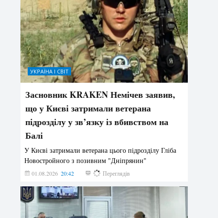
УКРАЇНА І СВІТ
Засновник KRAKEN Немічев заявив,
що у Києві затримали ветерана
підрозділу у зв’язку із вбивством на
Балі
У Києві затримали ветерана цього підрозділу Гліба
Новостройного з позивним "Дніпрянин"
01.08.2026
20:42
171
Переглядів