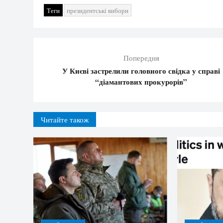
Теги
президентські вибори
Попередня
У Києві застрелили головного свідка у справі
“діамантових прокурорів”
Читайте також