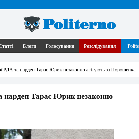
Politerno
Статті
Блоги
Голосування
Розслідування
Poli
ої РДА та нардеп Тарас Юрик незаконно агітують за Порошенка
та нардеп Тарас Юрик незаконно