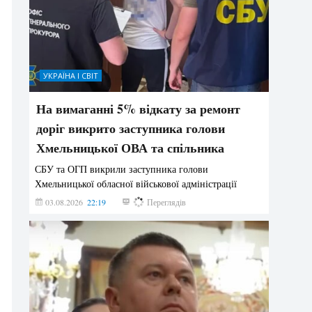
УКРАЇНА І СВІТ
На вимаганні 5% відкату за ремонт
доріг викрито заступника голови
Хмельницької ОВА та спільника
СБУ та ОГП викрили заступника голови
Хмельницької обласної військової адміністрації
03.08.2026
22:19
839
Переглядів