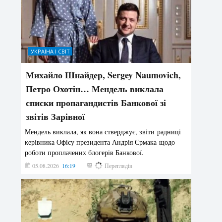
УКРАЇНА І СВІТ
Михайло Шнайдер, Sergey Naumovich,
Петро Охотін… Мендель виклала
списки пропагандистів Банкової зі
звітів Зарівної
Мендель виклала, як вона стверджує, звіти радниці
керівника Офісу президента Андрія Єрмака щодо
роботи проплачених блогерів Банкової.
05.08.2026
16:19
179
Переглядів