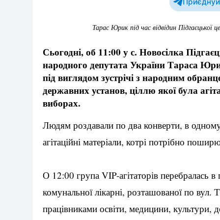
Приєднуйт
Тарас Юрик під час відвідин Підгаєцької 
Сьогодні, об 11:00 у с. Новосілка Підга
народного депутата України Тараса Юрик
під виглядом зустрічі з народним обран
державних установ, ціллю якої була агіт
виборах.
Людям роздавали по два конверти, в одному
агітаційні матеріали, котрі потрібно поширю
О 12:00 група VIP-агітаторів перебралась в
комунальної лікарні, розташованої по вул. Т
працівниками освіти, медицини, культури, 