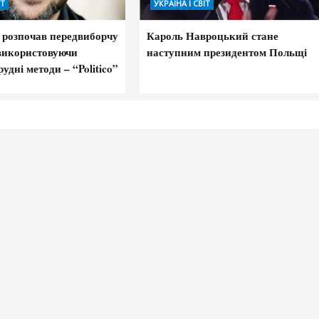
ІТ
УКРАЇНА І СВІТ
 розпочав передвиборчу
Кароль Навроцький стане
використовуючи
наступним президентом Польщі
удні методи – “Politico”