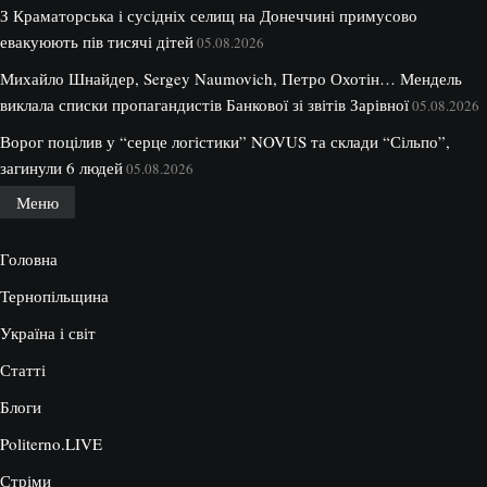
З Краматорська і сусідніх селищ на Донеччині примусово
евакуюють пів тисячі дітей
05.08.2026
Михайло Шнайдер, Sergey Naumovich, Петро Охотін… Мендель
виклала списки пропагандистів Банкової зі звітів Зарівної
05.08.2026
Ворог поцілив у “серце логістики” NOVUS та склади “Сільпо”,
загинули 6 людей
05.08.2026
Меню
Головна
Тернопільщина
Україна і світ
Статті
Блоги
Politerno.LIVE
Стріми