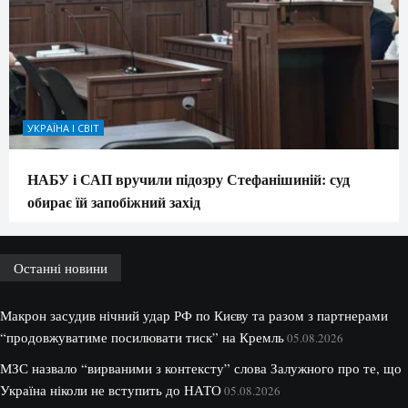
УКРАЇНА І СВІТ
НАБУ і САП вручили підозру Стефанішиній: суд
обирає їй запобіжний захід
Останні новини
Макрон засудив нічний удар РФ по Києву та разом з партнерами
“продовжуватиме посилювати тиск” на Кремль
05.08.2026
МЗС назвало “вирваними з контексту” слова Залужного про те, що
Україна ніколи не вступить до НАТО
05.08.2026