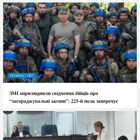
УКРАЇНА І СВІТ
ЗМІ оприлюднили свідчення бійців про
“загороджувальні загони”: 225-й полк заперечує