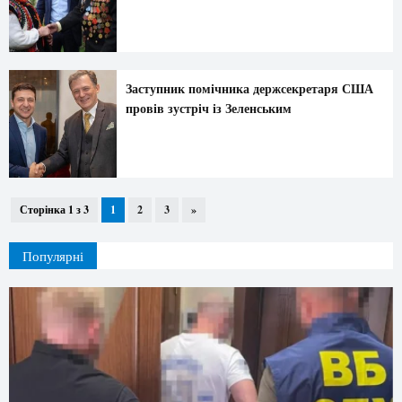
Заступник помічника держсекретаря США
провів зустріч із Зеленським
Сторінка 1 з 3
1
2
3
»
Популярні