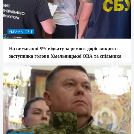
УКРАЇНА І СВІТ
На вимаганні 5% відкату за ремонт доріг викрито
заступника голови Хмельницької ОВА та спільника