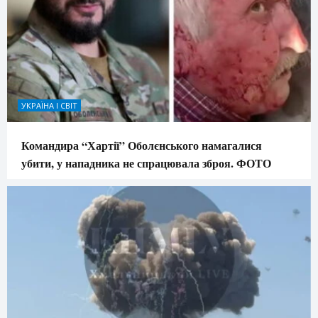
УКРАЇНА І СВІТ
Командира “Хартії” Оболєнського намагалися
убити, у нападника не спрацювала зброя. ФОТО