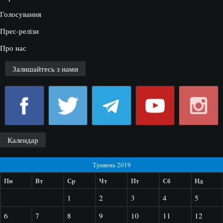
Голосування
Прес-релізи
Про нас
Залишайтесь з нами
Календар
Травень 2019
Пн
Вт
Ср
Чт
Пт
Сб
Нд
1
2
3
4
5
6
7
8
9
10
11
12