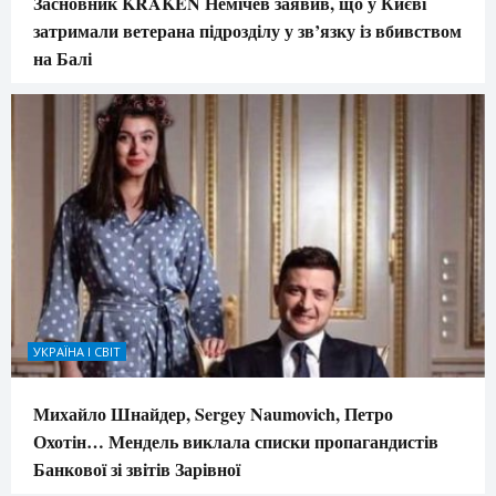
Засновник KRAKEN Немічев заявив, що у Києві
затримали ветерана підрозділу у зв’язку із вбивством
на Балі
УКРАЇНА І СВІТ
Михайло Шнайдер, Sergey Naumovich, Петро
Охотін… Мендель виклала списки пропагандистів
Банкової зі звітів Зарівної