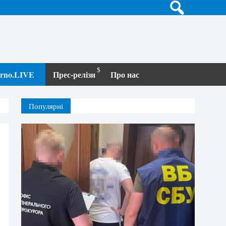
terno.LIVE
Прес-релізи
Про нас
Популярні