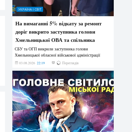
УКРАЇНА І СВІТ
На вимаганні 5% відкату за ремонт
доріг викрито заступника голови
Хмельницької ОВА та спільника
СБУ та ОГП викрили заступника голови
Хмельницької обласної військової адміністрації
03.08.2026
22:19
883
Переглядів