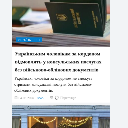
УКРАЇНА І СВІТ
Українським чоловікам за кордоном
відмовлять у консульських послугах
без військово-облікових документів
Українські чоловіки за кордоном не зможуть
отримати консульські послуги без військово-
облікових документів.
04.08.2026
07:46
158
Переглядів