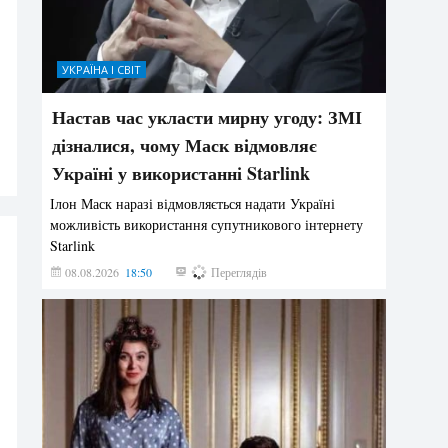
УКРАЇНА І СВІТ
Настав час укласти мирну угоду: ЗМІ
дізналися, чому Маск відмовляє
Україні у використанні Starlink
Ілон Маск наразі відмовляється надати Україні
можливість використання супутникового інтернету
Starlink
08.08.2026
18:50
278
Переглядів