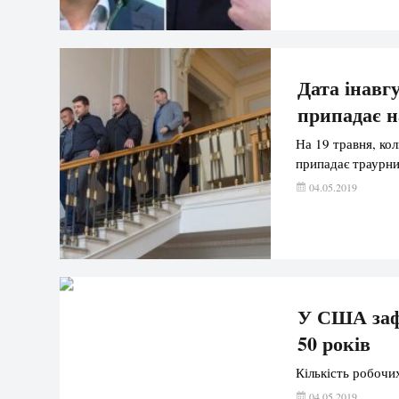
Дата інавг
припадає н
На 19 травня, ко
припадає траурни
04.05.2019
У США зафі
50 років
Кількість робочих
04.05.2019