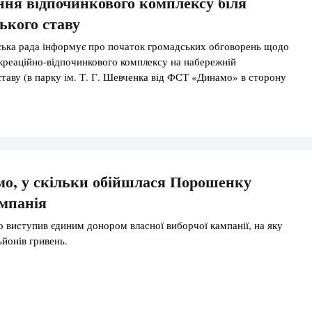
ня відпочинкового комплексу біля
ького ставу
ська рада інформує про початок громадських обговорень щодо
реаційно-відпочинкового комплексу на набережній
ставу (в парку ім. Т. Г. Шевченка від ФСТ «Динамо» в сторону
.
мо, у скільки обійшлася Порошенку
мпанія
виступив єдиним донором власної виборчої кампанії, на яку
ьйонів гривень.