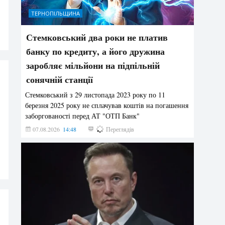
ТЕРНОПІЛЬЩИНА
Стемковський два роки не платив
банку по кредиту, а його дружина
заробляє мільйони на підпільній
сонячній станції
Стемковський з 29 листопада 2023 року по 11
березня 2025 року не сплачував коштів на погашення
заборгованості перед АТ "ОТП Банк"
07.08.2026
14:48
410
Переглядів