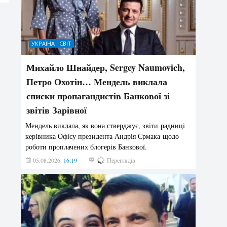
УКРАЇНА І СВІТ
Михайло Шнайдер, Sergey Naumovich,
Петро Охотін… Мендель виклала
списки пропагандистів Банкової зі
звітів Зарівної
Мендель виклала, як вона стверджує, звіти радниці
керівника Офісу президента Андрія Єрмака щодо
роботи проплачених блогерів Банкової.
05.08.2026
16:19
247
Переглядів