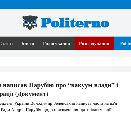
Politerno
Статті
Блоги
Голосування
Розслідування
Poli
 написав Парубію про “вакуум влади” і
рації (Документ)
идент України Володимир Зеленський написав листа на ім'я
 Ради Андрія Парубія щодо призначення дати інавгурації.