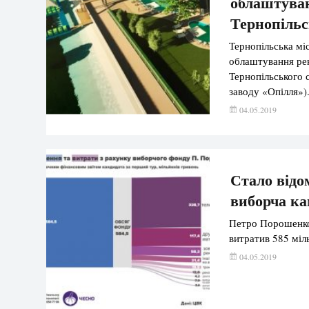
облаштуван
Тернопільс
Тернопільська мі
облаштування рек
Тернопільського 
заводу «Опілля»)
04.05.2019
Стало відо
виборча ка
Петро Порошенко 
витратив 585 міл
04.05.2019