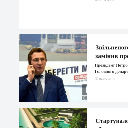
Звільненог
замінив п
Президент Петро 
Головного депар
04.05.2019
Стартувало