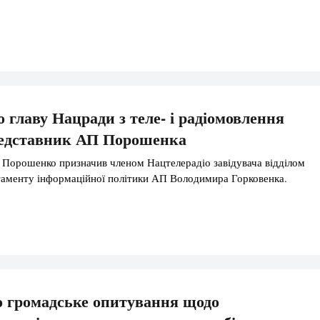
о главу Нацради з теле- і радіомовлення
редставник АП Порошенка
Порошенко призначив членом Нацтелерадіо завідувача відділом
таменту інформаційної політики АП Володимира Горковенка.
 громадське опитування щодо