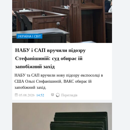
УКРАЇНА І СВІТ
НАБУ і САП вручили підозру
Стефанішиній: суд обирає їй
запобіжний захід
НАБУ та САП вручили нову підозру експосолці в
США Ользі Стефанішиній, ВАКС обирає їй
запобіжний захід.
05.08.2026
14:52
169
Переглядів