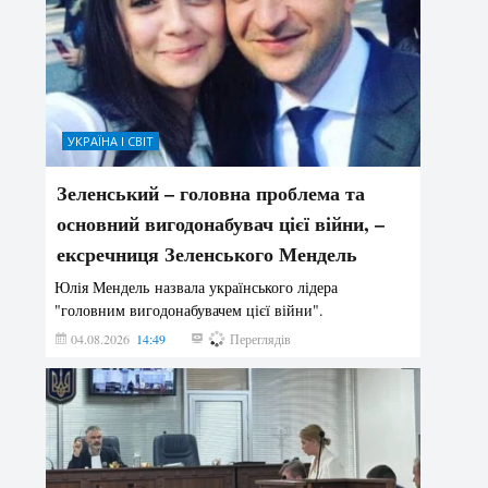
УКРАЇНА І СВІТ
Зеленський – головна проблема та
основний вигодонабувач цієї війни, –
ексречниця Зеленського Мендель
Юлія Мендель назвала українського лідера
"головним вигодонабувачем цієї війни".
04.08.2026
14:49
175
Переглядів