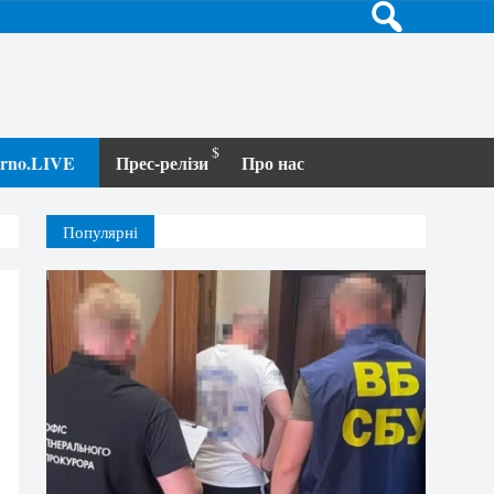
terno.LIVE
Прес-релізи
Про нас
Популярні