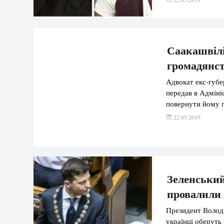
може бути капітул
Саакашвілі
громадянс
Адвокат екс-губ
передав в Адміні
повернути йому 
22.05.2019
Зеленський
провалили 
Президент Волод
українці оберуть 