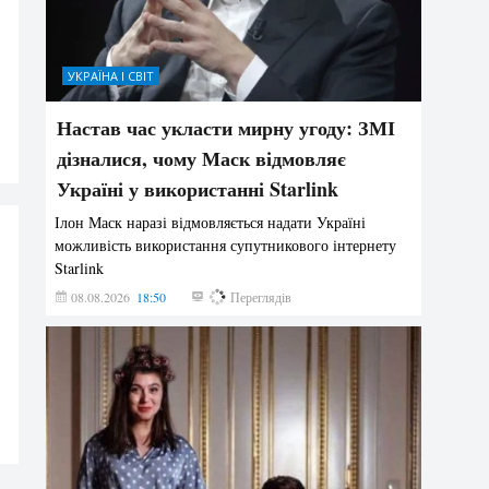
УКРАЇНА І СВІТ
Настав час укласти мирну угоду: ЗМІ
дізналися, чому Маск відмовляє
Україні у використанні Starlink
Ілон Маск наразі відмовляється надати Україні
можливість використання супутникового інтернету
Starlink
08.08.2026
18:50
311
Переглядів