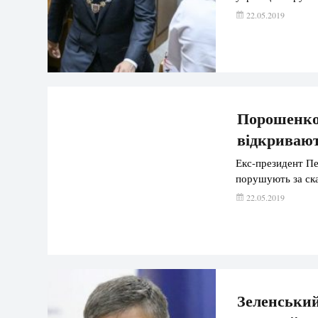
22.05.2019
Порошенко 
відкривают
Екс-президент Пе
порушують за ска
22.05.2019
Зеленськи