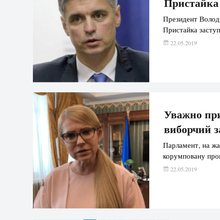
Пристайка
Президент Волод
Пристайка заступ
22.05.2019
Уважно прид
виборчий 
Парламент, на жа
корумповану прог
22.05.2019