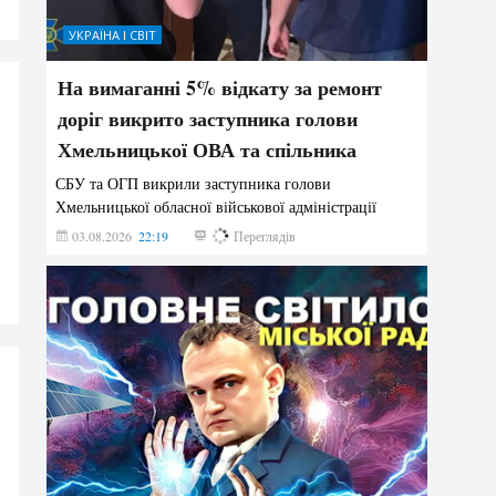
УКРАЇНА І СВІТ
На вимаганні 5% відкату за ремонт
доріг викрито заступника голови
Хмельницької ОВА та спільника
СБУ та ОГП викрили заступника голови
Хмельницької обласної військової адміністрації
03.08.2026
22:19
887
Переглядів