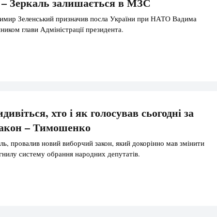
 – Зеркаль залишається в МЗС
имир Зеленський призначив посла України при НАТО Вадима
ником глави Адміністрації президента.
ивіться, хто і як голосував сьогодні за
закон – Тимошенко
ль, провалив новий виборчий закон, який докорінно мав змінити
нилу систему обрання народних депутатів.