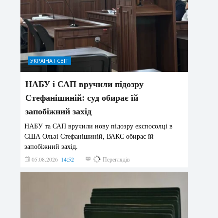
УКРАЇНА І СВІТ
НАБУ і САП вручили підозру
Стефанішиній: суд обирає їй
запобіжний захід
НАБУ та САП вручили нову підозру експосолці в
США Ользі Стефанішиній, ВАКС обирає їй
запобіжний захід.
05.08.2026
14:52
173
Переглядів