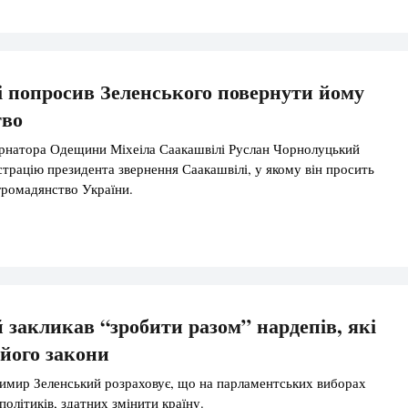
яція, а […]
 попросив Зеленського повернути йому
тво
ернатора Одещини Міхеіла Саакашвілі Руслан Чорнолуцький
страцію президента звернення Саакашвілі, у якому він просить
громадянство України.
 закликав “зробити разом” нардепів, які
його закони
имир Зеленський розраховує, що на парламентських виборах
політиків, здатних змінити країну.