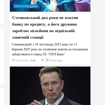
ТЕРНОПІЛЬЩИНА
Стемковський два роки не платив
банку по кредиту, а його дружина
заробляє мільйони на підпільній
сонячній станції
Стемковський з 29 листопада 2023 року по 11
березня 2025 року не сплачував коштів на погашення
заборгованості перед АТ "ОТП Банк"
07.08.2026
14:48
425
Переглядів