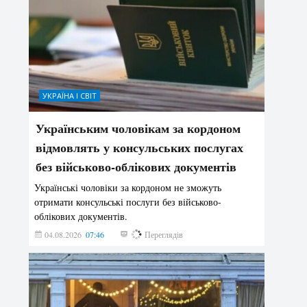
УКРАЇНА І СВІТ
Українським чоловікам за кордоном
відмовлять у консульських послугах
без військово-облікових документів
Українські чоловіки за кордоном не зможуть
отримати консульські послуги без військово-
облікових документів.
04.08.2026
07:46
162
Переглядів