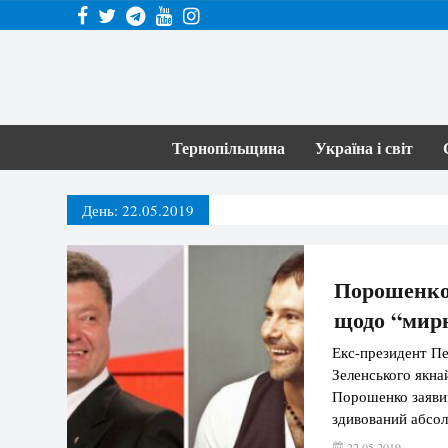
Тернопільщина
Україна і світ
День:
22.05.2019
Порошенко
щодо “мирн
Екс-президент П
Зеленського якна
Порошенко заявив
здивований абсол
Росією, ми маємо
22.05.2019