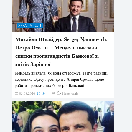
УКРАЇНА І СВІТ
Михайло Шнайдер, Sergey Naumovich,
Петро Охотін… Мендель виклала
списки пропагандистів Банкової зі
звітів Зарівної
Мендель виклала, як вона стверджує, звіти радниці
керівника Офісу президента Андрія Єрмака щодо
роботи проплачених блогерів Банкової.
05.08.2026
16:19
249
Переглядів