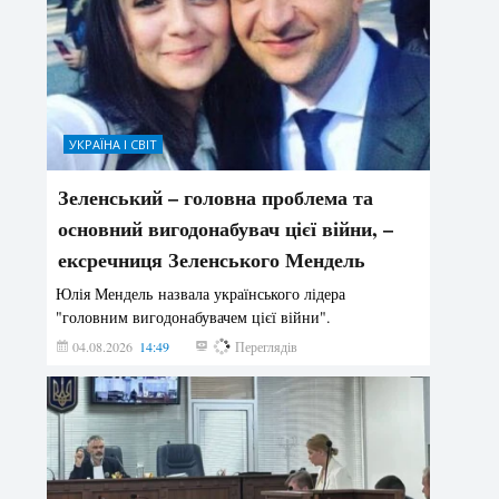
УКРАЇНА І СВІТ
Зеленський – головна проблема та
основний вигодонабувач цієї війни, –
ексречниця Зеленського Мендель
Юлія Мендель назвала українського лідера
"головним вигодонабувачем цієї війни".
04.08.2026
14:49
180
Переглядів