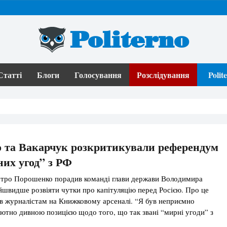
Politerno
Статті
Блоги
Голосування
Розслідування
Poli
 та Вакарчук розкритикували референдум
их угод” з РФ
етро Порошенко порадив команді глави держави Володимира
йшвидше розвіяти чутки про капітуляцію перед Росією. Про це
 журналістам на Книжковому арсеналі. “Я був неприємно
ютно дивною позицією щодо того, що так звані “мирні угоди” з
 вирішувати шляхом референдуму. В країні є побоювання, що це