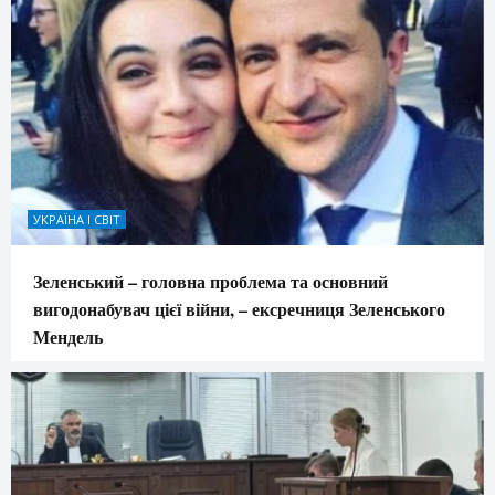
УКРАЇНА І СВІТ
Зеленський – головна проблема та основний
вигодонабувач цієї війни, – ексречниця Зеленського
Мендель