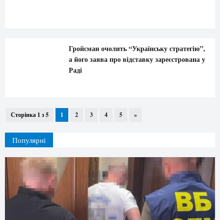
Гройсман очолить “Українську стратегію”,
а його заява про відставку зареєстрована у
Раді
Сторінка 1 з 5
1
2
3
4
5
»
Популярні