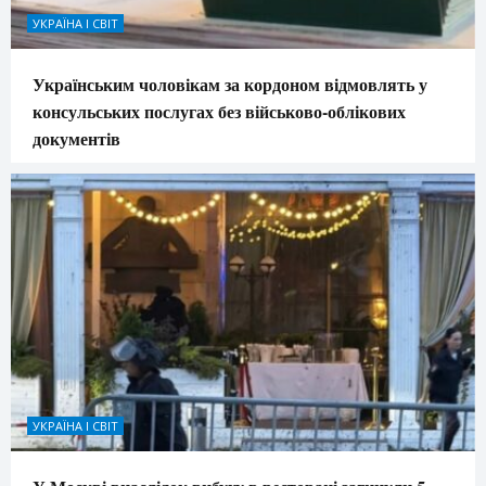
УКРАЇНА І СВІТ
Українським чоловікам за кордоном відмовлять у
консульських послугах без військово-облікових
документів
УКРАЇНА І СВІТ