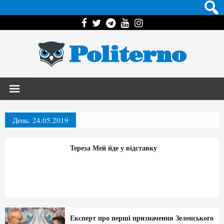
Politerno
День:
24.05.2019
Тереза Мей йде у відставку
Експерт про перші призначення Зеленського