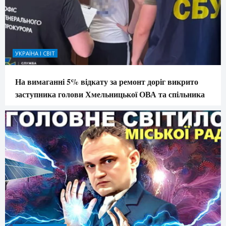
УКРАЇНА І СВІТ
На вимаганні 5% відкату за ремонт доріг викрито
заступника голови Хмельницької ОВА та спільника