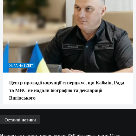
УКРАЇНА І СВІТ
Центр протидії корупції стверджує, що Кабмін, Рада
та МВС не надали біографію та декларації
Вигівського
Останні новини
Настав час укласти мирну угоду: ЗМІ дізналися, чому Маск