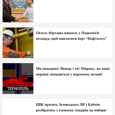
Облгаз Фірташа вимагає у Нацкомісії
мільярд, щоб виплатити борг “Нафтогазу”
Ми виходимо! Виходь і ти! Півроку, як наші
моряки знаходяться у ворожому полоні!
ЦВК просить Зеленського, ВР і Кабмін
розібратись з умовами тендерів на вибори