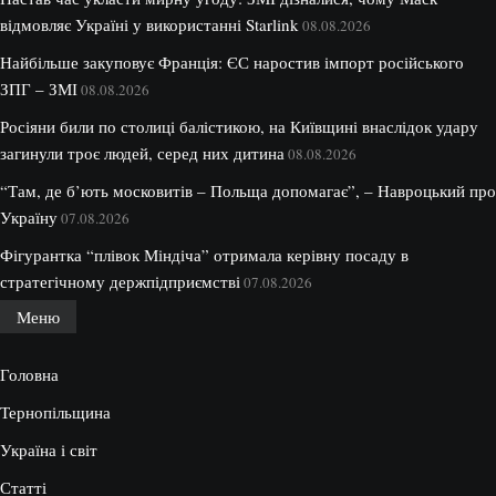
відмовляє Україні у використанні Starlink
08.08.2026
Найбільше закуповує Франція: ЄС наростив імпорт російського
ЗПГ – ЗМІ
08.08.2026
Росіяни били по столиці балістикою, на Київщині внаслідок удару
загинули троє людей, серед них дитина
08.08.2026
“Там, де б’ють московитів – Польща допомагає”, – Навроцький про
Україну
07.08.2026
Фігурантка “плівок Міндіча” отримала керівну посаду в
стратегічному держпідприємстві
07.08.2026
Меню
Головна
Тернопільщина
Україна і світ
Статті