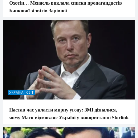
Охотін… Мендель виклала списки пропагандистів
Банкової зі звітів Зарівної
УКРАЇНА І СВІТ
Настав час укласти мирну угоду: ЗМІ дізналися,
чому Маск відмовляє Україні у використанні Starlink