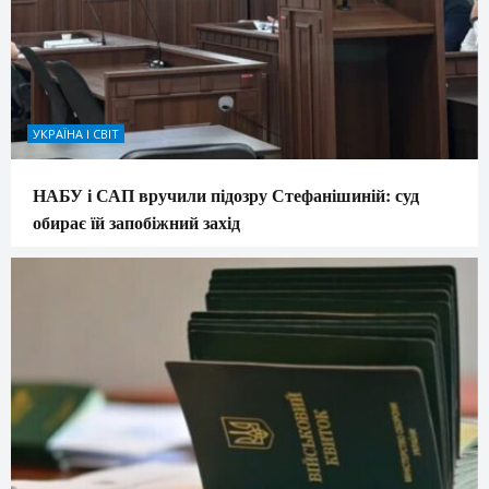
УКРАЇНА І СВІТ
НАБУ і САП вручили підозру Стефанішиній: суд
обирає їй запобіжний захід