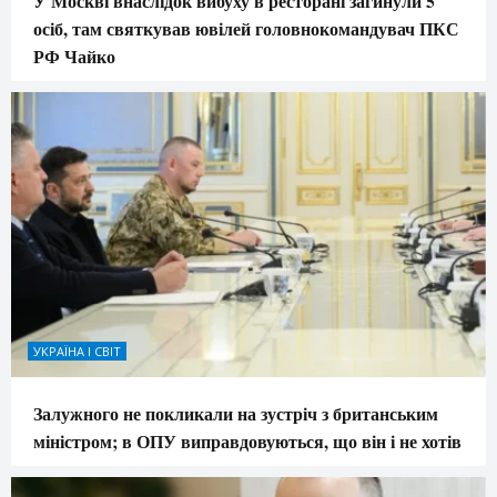
У Москві внаслідок вибуху в ресторані загинули 5
осіб, там святкував ювілей головнокомандувач ПКС
РФ Чайко
УКРАЇНА І СВІТ
Залужного не покликали на зустріч з британським
міністром; в ОПУ виправдовуються, що він і не хотів