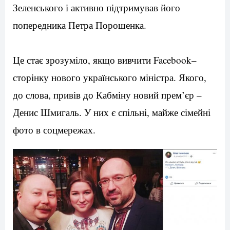
Зеленського
і
активно
підтримував
його
попередника
Петра
Порошенка
.
Це
стає
зрозуміло
,
якщо
вивчити
Facebook
–
сторінку
нового
українського
міністра
.
Якого
,
до слова
,
привів
до Кабміну
новий
прем’єр
–
Денис
Шмигаль
.
У
них
є спільні
,
майже
сімейні
фото
в
соцмережах
.