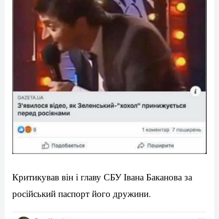
Критикував
він
і
главу
СБУ
Івана
Баканова
за
російський
паспорт
його
дружини
.