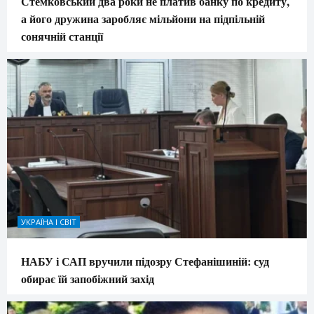
Стемковський два роки не платив банку по кредиту,
а його дружина заробляє мільйони на підпільній
сонячній станції
УКРАЇНА І СВІТ
НАБУ і САП вручили підозру Стефанішиній: суд
обирає їй запобіжний захід