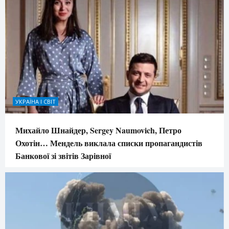
УКРАЇНА І СВІТ
Михайло Шнайдер, Sergey Naumovich, Петро
Охотін… Мендель виклала списки пропагандистів
Банкової зі звітів Зарівної