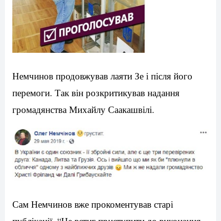
Немчинов
продовжував
лаяти
Зе
і
після
його
перемоги
.
Так
він
розкритикував
надання
громадянства
Михайлу
Саакашвілі
.
Сам Немчинов вже прокоментував старі
публікації. “Не встиг приступити до виконання