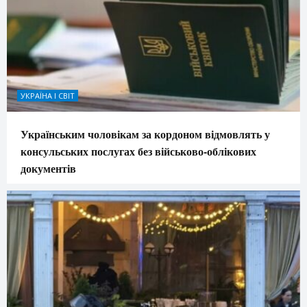
УКРАЇНА І СВІТ
Українським чоловікам за кордоном відмовлять у
консульських послугах без військово-облікових
документів