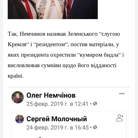
Так
,
Немчинов
називав
Зеленського
“
слугою
Кремля
“
і
“
резидентом
“
,
постив
матеріали
,
у
яких
президента
охрестили
“
кумиром
бидла
“
і
висловлював
сумніви
щодо
його
відданості
країні
.