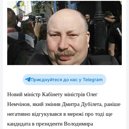
Приєднуйтеся до нас у Telegram
Новий
міністр
Кабінету
міністрів
Олег
Немчінов
,
який
змінив
Дмитра
Дубілета
,
раніше
негативно
відгукувався
в
мережі
про
тоді
ще
кандидата
в
президенти
Володимира