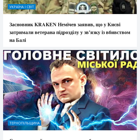
УКРАЇНА І СВІТ
Засновник KRAKEN Немічев заявив, що у Києві
затримали ветерана підрозділу у зв’язку із вбивством
на Балі
ТЕРНОПІЛЬЩИНА