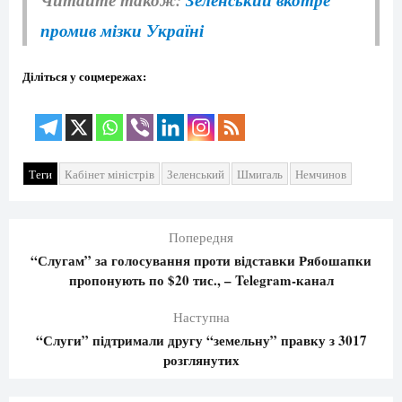
промив мізки Україні
Діліться у соцмережах:
Теги
Кабінет міністрів
Зеленський
Шмигаль
Немчинов
Попередня
“Слугам” за голосування проти відставки Рябошапки
пропонують по $20 тис., – Telegram-канал
Наступна
“Слуги” підтримали другу “земельну” правку з 3017
розглянутих