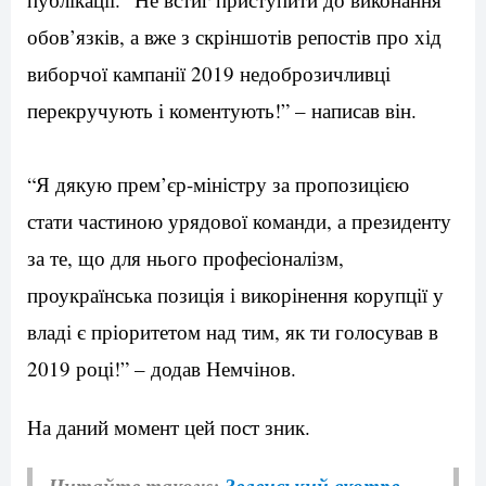
обов’язків, а вже з скріншотів репостів про хід
виборчої кампанії 2019 недоброзичливці
перекручують і коментують!” – написав він.
“Я дякую прем’єр-міністру за пропозицією
стати частиною урядової команди, а президенту
за те, що для нього професіоналізм,
проукраїнська позиція і викорінення корупції у
владі є пріоритетом над тим, як ти голосував в
2019 році!” – додав Немчінов.
На даний момент цей пост зник.
Читайте також:
Зеленський вкотре