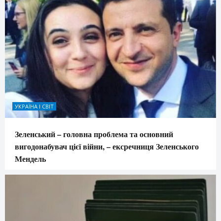
УКРАЇНА І СВІТ
Зеленський – головна проблема та основний
вигодонабувач цієї війни, – ексречниця Зеленського
Мендель