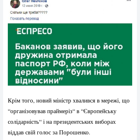
Крім
того
,
новий
міністр
хвалився
в
мережі
,
що
“
організовував
праймеріз
“
в
“
Європейську
солідарність
“
і
на
президентських
виборах
віддав
свій
голос
за
Порошенко
.