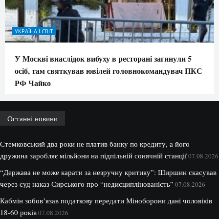
УКРАЇНА І СВІТ
У Москві внаслідок вибуху в ресторані загинули 5
осіб, там святкував ювілей головнокомандувач ПКС
РФ Чайко
Останні новини
Стемковський два роки не платив банку по кредиту, а його
дружина заробляє мільйони на підпільній сонячній станції
07.08.2026
“Держава не може карати за незручну критику”: Ширшин скасував
через суд наказ Сирського про “недисциплінованість”
07.08.2026
Кабмін зобовʼязав податкову передати Міноборони дані чоловіків
18-60 років
07.08.2026