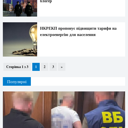
блогер
НКРЕКП пропонує підвищити тарифи на
електроенергію для населення
Сторінка 1 з 3
1
2
3
»
Популярні