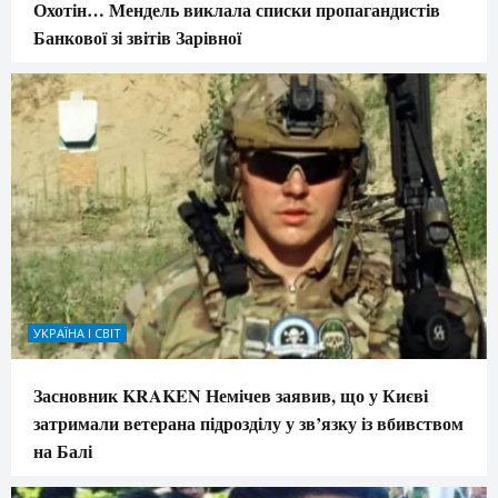
Охотін… Мендель виклала списки пропагандистів
Банкової зі звітів Зарівної
УКРАЇНА І СВІТ
Засновник KRAKEN Немічев заявив, що у Києві
затримали ветерана підрозділу у зв’язку із вбивством
на Балі