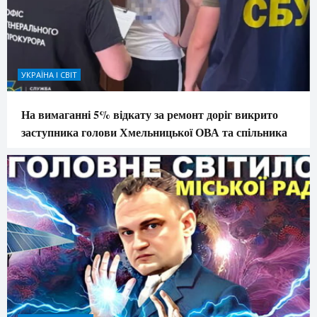
УКРАЇНА І СВІТ
На вимаганні 5% відкату за ремонт доріг викрито
заступника голови Хмельницької ОВА та спільника