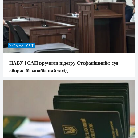
УКРАЇНА І СВІТ
НАБУ і САП вручили підозру Стефанішиній: суд
обирає їй запобіжний захід