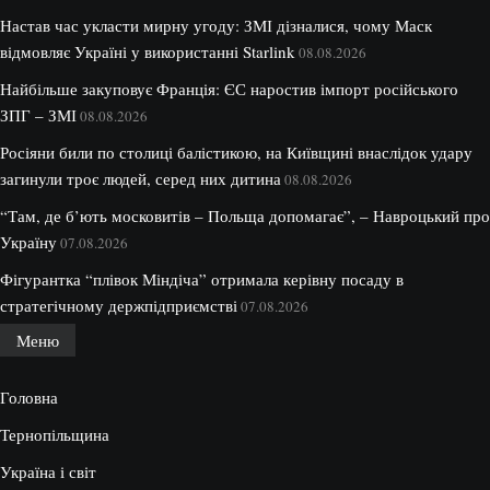
Настав час укласти мирну угоду: ЗМІ дізналися, чому Маск
відмовляє Україні у використанні Starlink
08.08.2026
Найбільше закуповує Франція: ЄС наростив імпорт російського
ЗПГ – ЗМІ
08.08.2026
Росіяни били по столиці балістикою, на Київщині внаслідок удару
загинули троє людей, серед них дитина
08.08.2026
“Там, де б’ють московитів – Польща допомагає”, – Навроцький про
Україну
07.08.2026
Фігурантка “плівок Міндіча” отримала керівну посаду в
стратегічному держпідприємстві
07.08.2026
Меню
Головна
Тернопільщина
Україна і світ