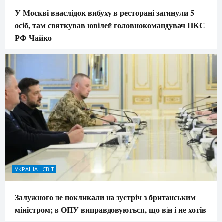
У Москві внаслідок вибуху в ресторані загинули 5
осіб, там святкував ювілей головнокомандувач ПКС
РФ Чайко
УКРАЇНА І СВІТ
Залужного не покликали на зустріч з британським
міністром; в ОПУ виправдовуються, що він і не хотів