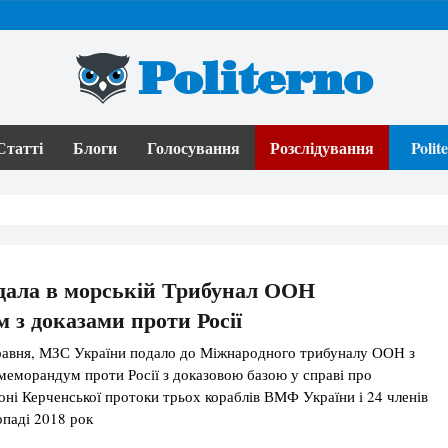
Politerno
Статті
Блоги
Голосування
Розслідування
Poli
дала в морській Трибунал ООН
 з доказами проти Росії
травня, МЗС України подало до Міжнародного трибуналу ООН з
меморандум проти Росії з доказовою базою у справі про
оні Керченської протоки трьох кораблів ВМФ України і 24 членів
опаді 2018 рок