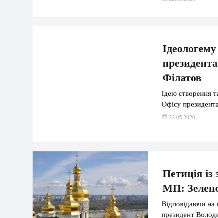
Ідеологему
президента
Філатов
Ідею створення та
Офісу президента
22.05.2020
Петиція із
МП: Зеленс
Відповідаючи на 
президент Володи