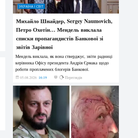
УКРАЇНА І СВІТ
Михайло Шнайдер, Sergey Naumovich,
Петро Охотін… Мендель виклала
списки пропагандистів Банкової зі
звітів Зарівної
Мендель виклала, як вона стверджує, звіти радниці
керівника Офісу президента Андрія Єрмака щодо
роботи проплачених блогерів Банкової.
05.08.2026
16:19
208
Переглядів