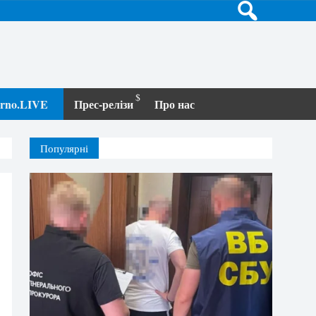
terno.LIVE
Прес-релізи
Про нас
Популярні