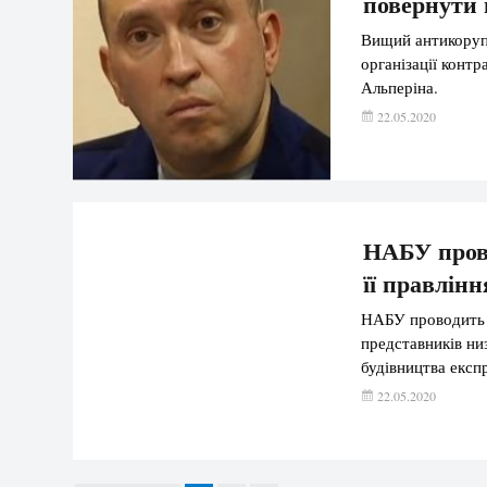
повернути 
Вищий антикорупц
організації конт
Альперіна.
22.05.2020
НАБУ прово
її правлінн
НАБУ проводить о
представників ни
будівництва експ
22.05.2020