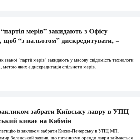
 “партія мерів” закидають з Офісу
, щоб “з нальотом” дискредитувати, –
к званої "партії мерів" закидають у масову свідомість технологи
, метою яких є дискредитація спільноти мерів.
 закликом забрати Київську лавру в УПЦ
ький киває на Кабмін
петицію із закликом забрати Києво-Печерську в УПЦ МП,
мир Зеленський заявив, що питаннями оренди лаври займається