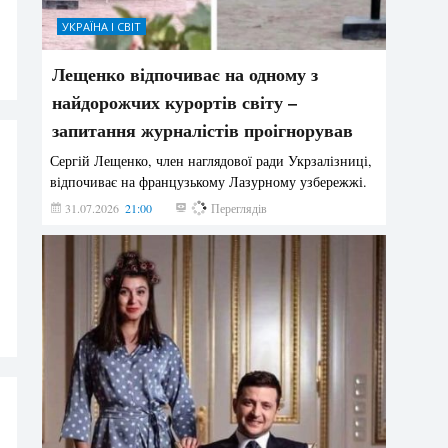
УКРАЇНА І СВІТ
Лещенко відпочиває на одному з
найдорожчих курортів світу –
запитання журналістів проігнорував
Сергій Лещенко, член наглядової ради Укрзалізниці,
відпочиває на французькому Лазурному узбережжі.
31.07.2026
21:00
217
Переглядів