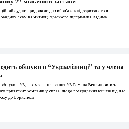
йому 77 мільйонів застави
ійний суд не продовжив дію обов'язків підозрюваного в
рабандних схем на митниці одеського підприємця Вадима
дить обшуки в “Укрзалізниці” та у члена
я
бшуки в УЗ, в.о. члена правління УЗ Романа Веприцького та
зки приватних компаній у справі щодо розкрадання коштів під час
ресу до Борисполя.