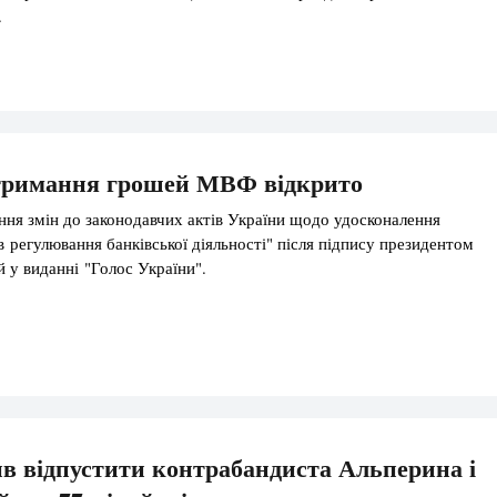
.
тримання грошей МВФ відкрито
ння змін до законодавчих актів України щодо удосконалення
в регулювання банківської діяльності" після підпису президентом
й у виданні "Голос України".
в відпустити контрабандиста Альперина і