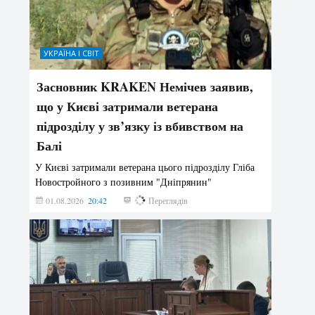
УКРАЇНА І СВІТ
Засновник KRAKEN Немічев заявив,
що у Києві затримали ветерана
підрозділу у зв’язку із вбивством на
Балі
У Києві затримали ветерана цього підрозділу Гліба
Новостройного з позивним "Дніпрянин"
01.08.2026
20:42
185
Переглядів