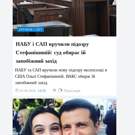
УКРАЇНА І СВІТ
НАБУ і САП вручили підозру
Стефанішиній: суд обирає їй
запобіжний захід
НАБУ та САП вручили нову підозру експосолці в
США Ользі Стефанішиній, ВАКС обирає їй
запобіжний захід.
05.08.2026
14:52
148
Переглядів