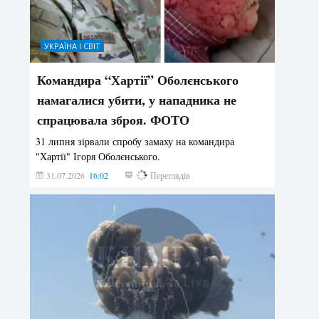
УКРАЇНА І СВІТ
Командира “Хартії” Оболєнського
намагалися убити, у нападника не
спрацювала зброя. ФОТО
31 липня зірвали спробу замаху на командира
"Хартії" Ігоря Оболєнського.
31.07.2026
16:02
200
Переглядів