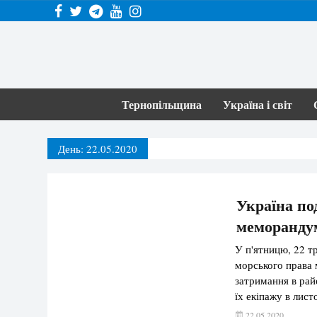
Тернопільщина
Україна і світ
День:
22.05.2020
Україна по
меморандум
У п'ятницю, 22 
морського права 
затримання в рай
їх екіпажу в лист
22.05.2020