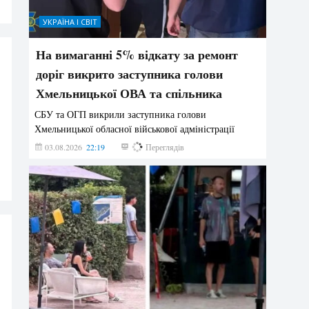
УКРАЇНА І СВІТ
На вимаганні 5% відкату за ремонт
доріг викрито заступника голови
Хмельницької ОВА та спільника
СБУ та ОГП викрили заступника голови
Хмельницької обласної військової адміністрації
03.08.2026
22:19
855
Переглядів