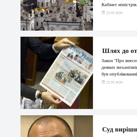
Кабінет міністрів
22.05.2020
Шлях до о
Закон "Про внесе
деяких механізмі
був опубліковани
22.05.2020
Суд виріши