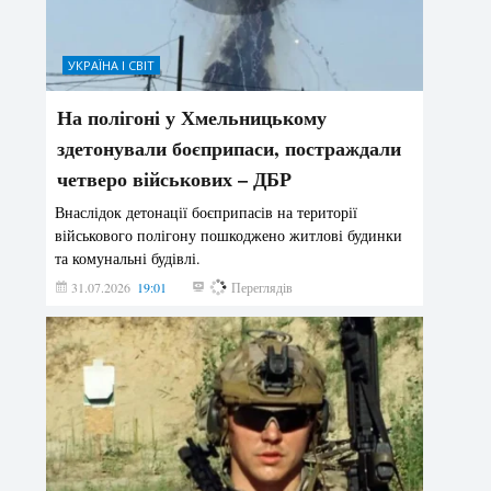
УКРАЇНА І СВІТ
На полігоні у Хмельницькому
здетонували боєприпаси, постраждали
четверо військових – ДБР
Внаслідок детонації боєприпасів на території
військового полігону пошкоджено житлові будинки
та комунальні будівлі.
31.07.2026
19:01
193
Переглядів