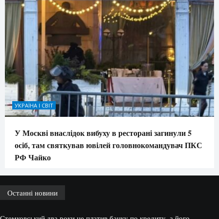
УКРАЇНА І СВІТ
У Москві внаслідок вибуху в ресторані загинули 5
осіб, там святкував ювілей головнокомандувач ПКС
РФ Чайко
Останні новини
Стемковський два роки не платив банку по кредиту, а його