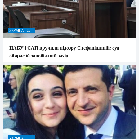
УКРАЇНА І СВІТ
НАБУ і САП вручили підозру Стефанішиній: суд
обирає їй запобіжний захід
УКРАЇНА І СВІТ