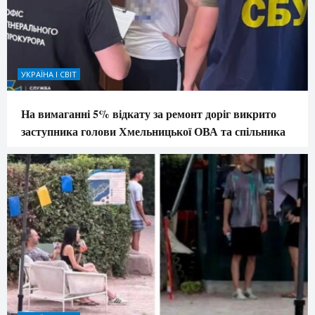
УКРАЇНА І СВІТ
На вимаганні 5% відкату за ремонт доріг викрито
заступника голови Хмельницької ОВА та спільника