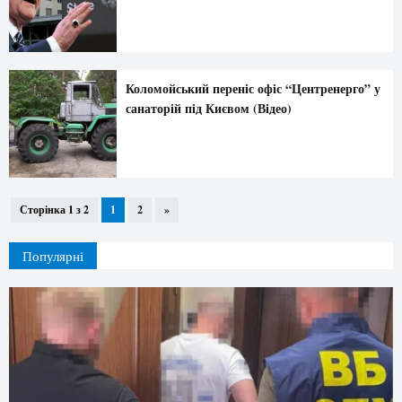
Коломойський переніс офіс “Центренерго” у
санаторій під Києвом (Відео)
Сторінка 1 з 2
1
2
»
Популярні