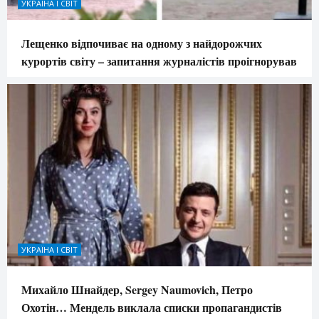
УКРАЇНА І СВІТ
Лещенко відпочиває на одному з найдорожчих
курортів світу – запитання журналістів проігнорував
УКРАЇНА І СВІТ
Михайло Шнайдер, Sergey Naumovich, Петро
Охотін… Мендель виклала списки пропагандистів