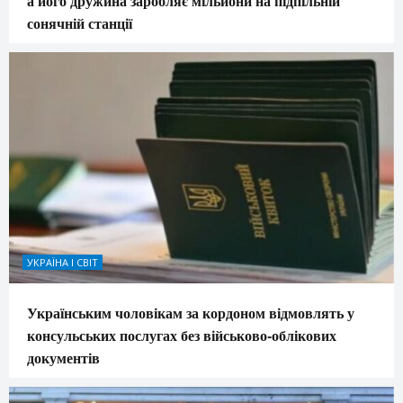
а його дружина заробляє мільйони на підпільній
сонячній станції
УКРАЇНА І СВІТ
Українським чоловікам за кордоном відмовлять у
консульських послугах без військово-облікових
документів