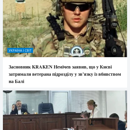
УКРАЇНА І СВІТ
Засновник KRAKEN Немічев заявив, що у Києві
затримали ветерана підрозділу у зв’язку із вбивством
на Балі