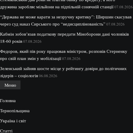
дружина заробляє мільйони на підпільній сонячній станції
07.08.2026
“Держава не може карати за незручну критику”: Ширшин скасував
через суд наказ Сирського про “недисциплінованість”
07.08.2026
Кабмін зобовʼязав податкову передати Міноборони дані чоловіків
18-60 років
07.08.2026
Федоров, який пів року працював міністром, розповів Стерненку
про свій план змін у мобілізації
07.08.2026
Зеленський зайняв шосте місце у рейтингу довіри до політичних
лідерів – соціологія
06.08.2026
Меню
Головна
Тернопільщина
Україна і світ
Статті