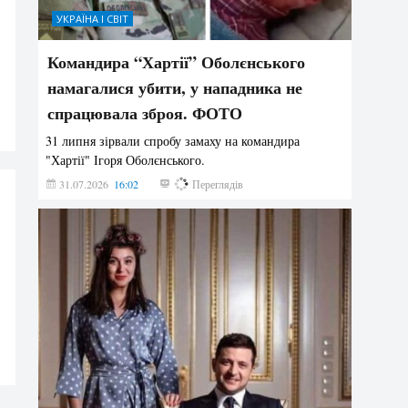
УКРАЇНА І СВІТ
Командира “Хартії” Оболєнського
намагалися убити, у нападника не
спрацювала зброя. ФОТО
31 липня зірвали спробу замаху на командира
"Хартії" Ігоря Оболєнського.
31.07.2026
16:02
194
Переглядів