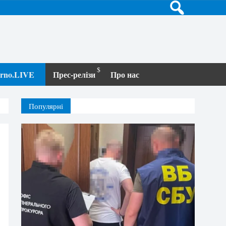
terno.LIVE
Прес-релізи
Про нас
Популярні