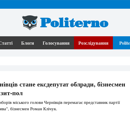
Politerno
Статті
Блоги
Голосування
Розслідування
Poli
івців стане ексдепутат облради, бізнесмен
кзит-пол
иборів міського голови Чернівців перемагає представник партії
ива", бізнесмен Роман Клічук.