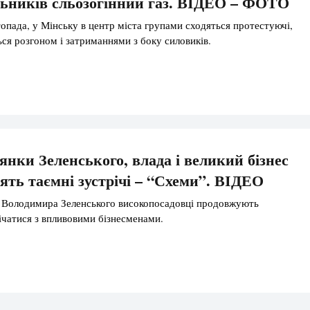
ьників сльозогінний газ. ВІДЕО – ФОТО
топада, у Мінську в центр міста групами сходяться протестуючі,
ся розгоном і затриманнями з боку силовиків.
янки Зеленського, влада і великий бізнес
дять таємні зустрічі – “Схеми”. ВІДЕО
а Володимира Зеленського високопосадовці продовжують
ічатися з впливовими бізнесменами.