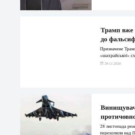
Трамп вже 
до фальсиф
Призначене Трам
«шахрайської» сх
29.11.2020
Винищувачі
протичовно
28 листопада реа
перехопили над П