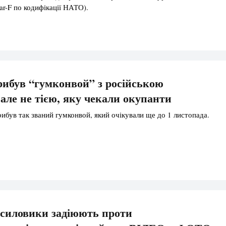
ear-F по кодифікації НАТО).
ибув “гумконвой” з російською
але не тією, яку чекали окупанти
рибув так званий гумконвой, який очікували ще до 1 листопада.
силовики задіюють проти