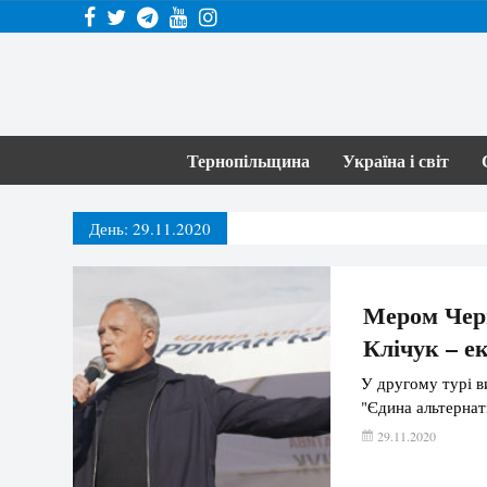
Тернопільщина
Україна і світ
День:
29.11.2020
Мером Черн
Клічук – е
У другому турі в
"Єдина альтернат
29.11.2020