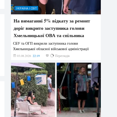
УКРАЇНА І СВІТ
На вимаганні 5% відкату за ремонт
доріг викрито заступника голови
Хмельницької ОВА та спільника
СБУ та ОГП викрили заступника голови
Хмельницької обласної військової адміністрації
03.08.2026
22:19
848
Переглядів