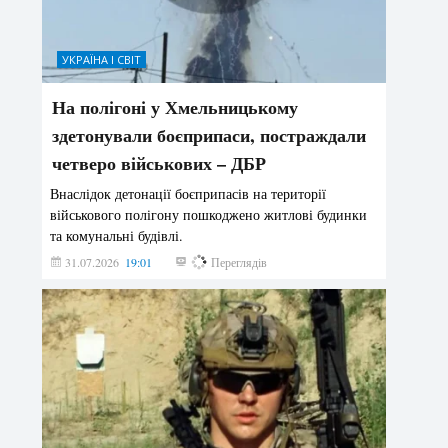
УКРАЇНА І СВІТ
На полігоні у Хмельницькому
здетонували боєприпаси, постраждали
четверо військових – ДБР
Внаслідок детонації боєприпасів на території
військового полігону пошкоджено житлові будинки
та комунальні будівлі.
31.07.2026
19:01
186
Переглядів