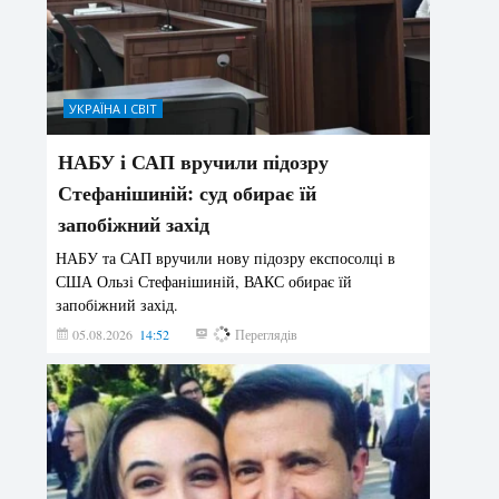
УКРАЇНА І СВІТ
НАБУ і САП вручили підозру
Стефанішиній: суд обирає їй
запобіжний захід
НАБУ та САП вручили нову підозру експосолці в
США Ользі Стефанішиній, ВАКС обирає їй
запобіжний захід.
05.08.2026
14:52
142
Переглядів