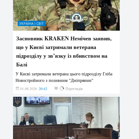
УКРАЇНА І СВІТ
Засновник KRAKEN Немічев заявив,
що у Києві затримали ветерана
підрозділу у зв’язку із вбивством на
Балі
У Києві затримали ветерана цього підрозділу Гліба
Новостройного з позивним "Дніпрянин"
01.08.2026
20:42
177
Переглядів