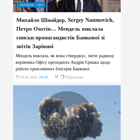
УКРАЇНА І СВІТ
Михайло Шнайдер, Sergey Naumovich,
Петро Охотін… Мендель виклала
списки пропагандистів Банкової зі
звітів Зарівної
Мендель виклала, як вона стверджує, звіти радниці
керівника Офісу президента Андрія Єрмака щодо
роботи проплачених блогерів Банкової.
05.08.2026
16:19
193
Переглядів