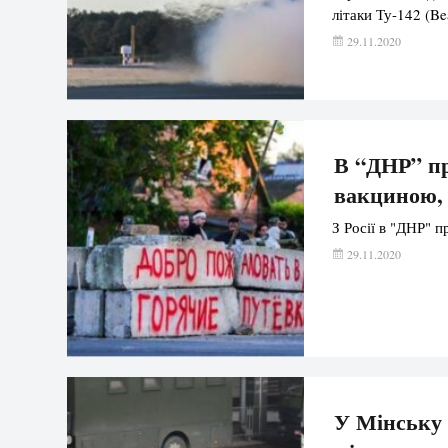
літаки Ту-142 (B
29.11.2020
В “ДНР” пр
вакциною, 
З Росії в "ДНР" п
29.11.2020
У Мінську 