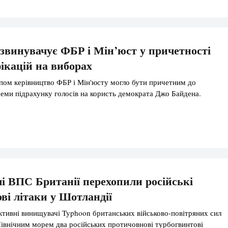
звинувачує ФБР і Мін’юст у причетності
ікацій на виборах
пом керівництво ФБР і Мін'юсту могло бути причетним до
еми підрахунку голосів на користь демократа Джо Байдена.
 ВПС Британії перехопили російські
ві літаки у Шотландії
ктивні винищувачі Typhoon британських військово-повітряних сил
івнічним морем два російських протичовнові турбогвинтові