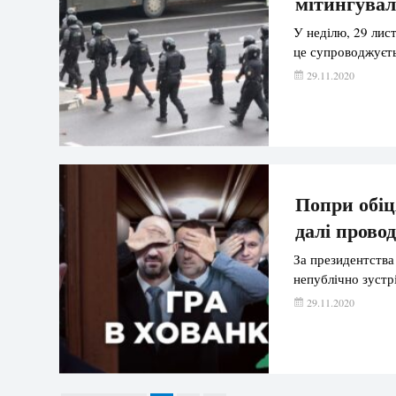
мітингувал
У неділю, 29 лис
це супроводжуєть
29.11.2020
Попри обіц
далі прово
За президентств
непублічно зустр
29.11.2020