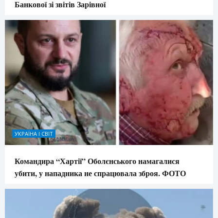
Банкової зі звітів Зарівної
УКРАЇНА І СВІТ
Командира “Хартії” Оболєнського намагалися
убити, у нападника не спрацювала зброя. ФОТО