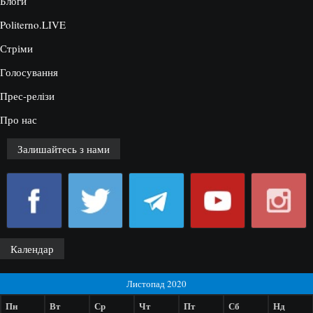
Блоги
Politerno.LIVE
Стріми
Голосування
Прес-релізи
Про нас
Залишайтесь з нами
Календар
Листопад 2020
Пн
Вт
Ср
Чт
Пт
Сб
Нд