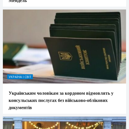
Мендель
УКРАЇНА І СВІТ
Українським чоловікам за кордоном відмовлять у
консульських послугах без військово-облікових
документів