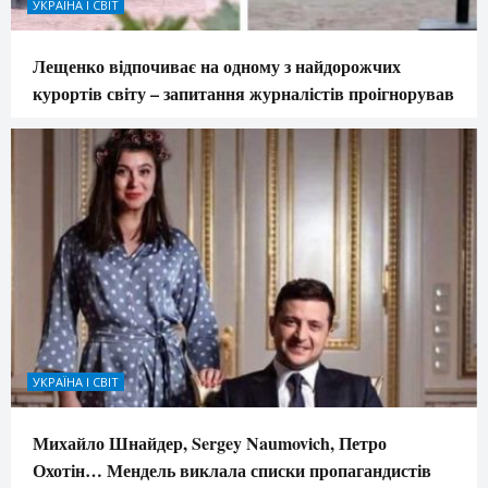
УКРАЇНА І СВІТ
Лещенко відпочиває на одному з найдорожчих
курортів світу – запитання журналістів проігнорував
УКРАЇНА І СВІТ
Михайло Шнайдер, Sergey Naumovich, Петро
Охотін… Мендель виклала списки пропагандистів