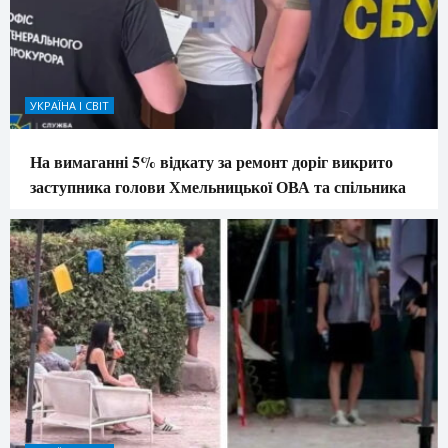
УКРАЇНА І СВІТ
На вимаганні 5% відкату за ремонт доріг викрито
заступника голови Хмельницької ОВА та спільника