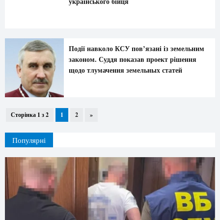
українського бійця
Події навколо КСУ пов’язані із земельним
законом. Суддя показав проект рішення
щодо тлумачення земельных статей
Сторінка 1 з 2
1
2
»
Популярні