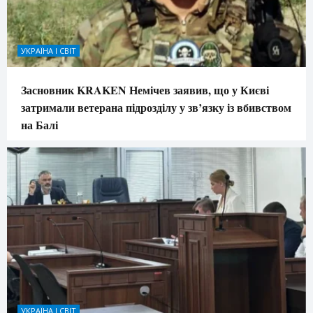
УКРАЇНА І СВІТ
Засновник KRAKEN Немічев заявив, що у Києві
затримали ветерана підрозділу у зв’язку із вбивством
на Балі
УКРАЇНА І СВІТ