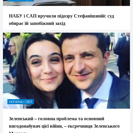
НАБУ і САП вручили підозру Стефанішиній: суд
обирає їй запобіжний захід
УКРАЇНА І СВІТ
Зеленський – головна проблема та основний
вигодонабувач цієї війни, – ексречниця Зеленського