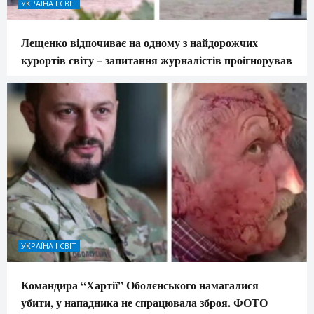
УКРАЇНА І СВІТ
Лещенко відпочиває на одному з найдорожчих
курортів світу – запитання журналістів проігнорував
УКРАЇНА І СВІТ
Командира “Хартії” Оболєнського намагалися
убити, у нападника не спрацювала зброя. ФОТО