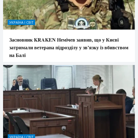
УКРАЇНА І СВІТ
Засновник KRAKEN Немічев заявив, що у Києві
затримали ветерана підрозділу у зв’язку із вбивством
на Балі
УКРАЇНА І СВІТ