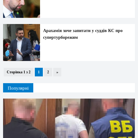
Арахамія хоче запитати у суддів КС про
супертурборежим
Сторінка 1 з 2
1
2
»
Популярні