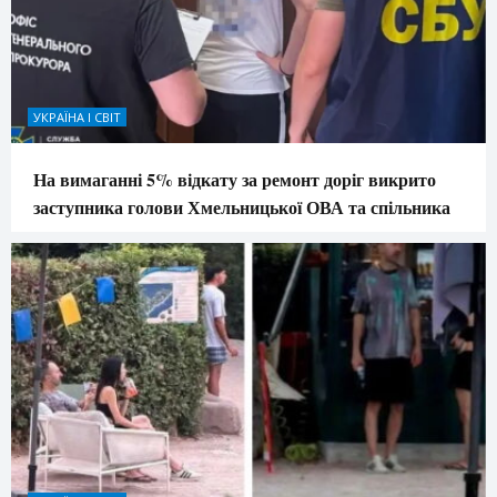
УКРАЇНА І СВІТ
На вимаганні 5% відкату за ремонт доріг викрито
заступника голови Хмельницької ОВА та спільника