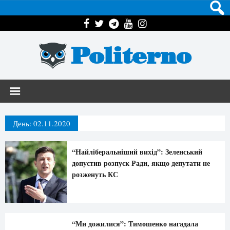
Politerno
День:
02.11.2020
“Найліберальніший вихід”: Зеленський
допустив розпуск Ради, якщо депутати не
розженуть КС
“Ми дожилися”: Тимошенко нагадала