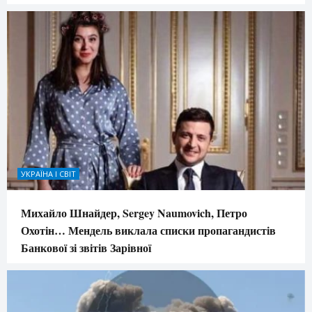
УКРАЇНА І СВІТ
Михайло Шнайдер, Sergey Naumovich, Петро
Охотін… Мендель виклала списки пропагандистів
Банкової зі звітів Зарівної