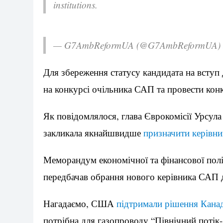
institutions.
— G7AmbReformUA (@G7AmbReformUA)
Для збереження статусу кандидата на вступ
на конкурсі очільника САП та провести кон
Як повідомлялося, глава Єврокомісії Урсула
закликала якнайшвидше
призначити керівн
Меморандум економічної та фінансової по
передбачав обрання нового керівника САП 
Нагадаємо, США
підтримали рішення Кана
потрібна для газопроводу “Північний потік-