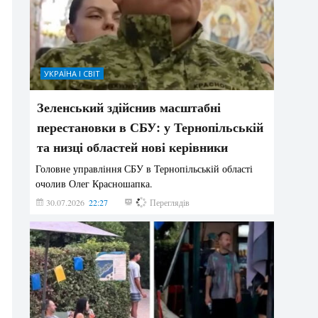
УКРАЇНА І СВІТ
Зеленський здійснив масштабні
перестановки в СБУ: у Тернопільській
та низці областей нові керівники
Головне управління СБУ в Тернопільській області
очолив Олег Красношапка.
30.07.2026
22:27
632
Переглядів