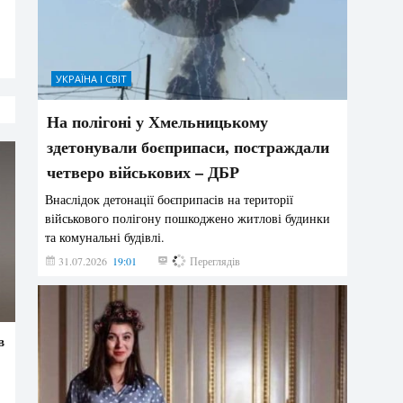
УКРАЇНА І СВІТ
На полігоні у Хмельницькому
здетонували боєприпаси, постраждали
четверо військових – ДБР
Внаслідок детонації боєприпасів на території
військового полігону пошкоджено житлові будинки
та комунальні будівлі.
31.07.2026
19:01
182
Переглядів
в