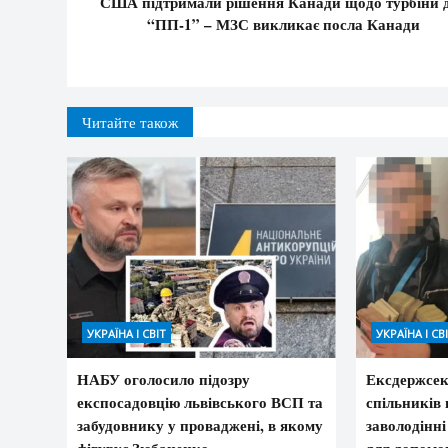
США підтримали рішення Канади щодо турбіни 
“ПП-1” – МЗС викликає посла Канади
Читайте також
УКРАЇНА І СВІТ
УКРАЇНА І СВ
НАБУ оголосило підозру
Ексдержсек
експосадовцію львівського ВСП та
спільників 
забудовнику у проваджені, в якому
заволодінні