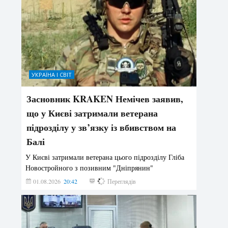
УКРАЇНА І СВІТ
Засновник KRAKEN Немічев заявив,
що у Києві затримали ветерана
підрозділу у зв’язку із вбивством на
Балі
У Києві затримали ветерана цього підрозділу Гліба
Новостройного з позивним "Дніпрянин"
01.08.2026
20:42
173
Переглядів