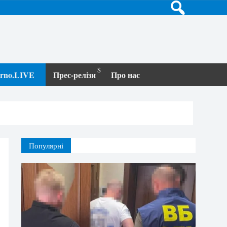
terno.LIVE
Прес-релізи
Про нас
Популярні