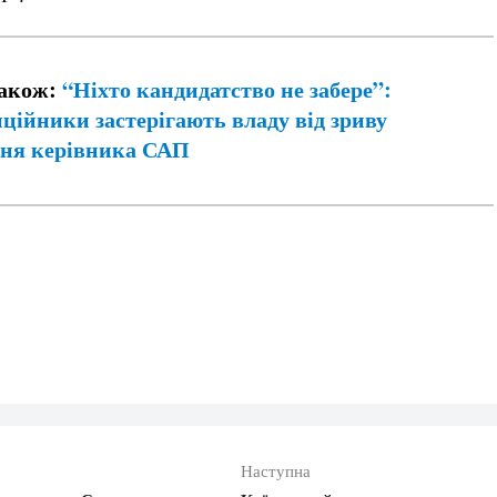
також:
“Ніхто кандидатство не забере”:
ційники застерігають владу від зриву
ня керівника САП
Наступна