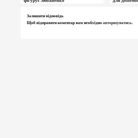
фігурує Зюбаненко
для допомо
Залишити відповідь
Щоб відправити коментар вам необхідно
авторизуватись
.