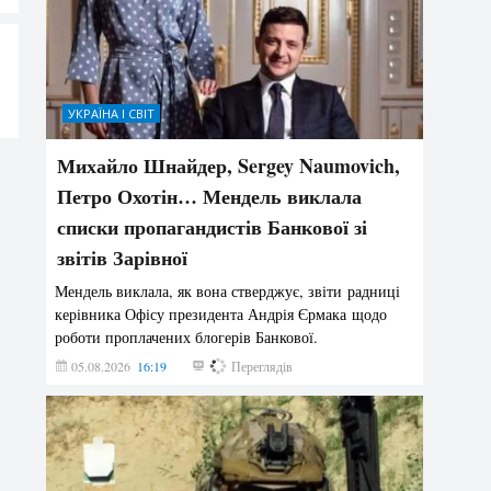
УКРАЇНА І СВІТ
Михайло Шнайдер, Sergey Naumovich,
Петро Охотін… Мендель виклала
списки пропагандистів Банкової зі
звітів Зарівної
Мендель виклала, як вона стверджує, звіти радниці
керівника Офісу президента Андрія Єрмака щодо
роботи проплачених блогерів Банкової.
05.08.2026
16:19
182
Переглядів