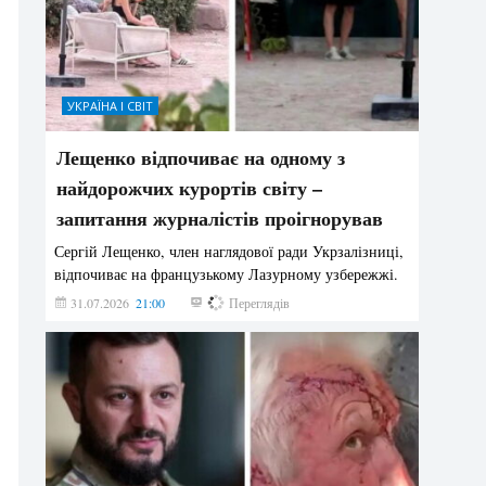
УКРАЇНА І СВІТ
Лещенко відпочиває на одному з
найдорожчих курортів світу –
запитання журналістів проігнорував
Сергій Лещенко, член наглядової ради Укрзалізниці,
відпочиває на французькому Лазурному узбережжі.
31.07.2026
21:00
206
Переглядів