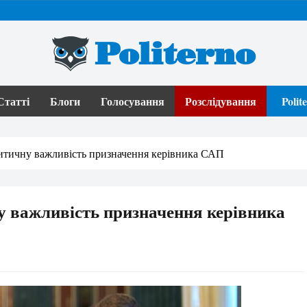
Politerno
Статті
Блоги
Голосування
Розслідування
Poli
итичну важливість призначення керівника САП
у важливість призначення керівника