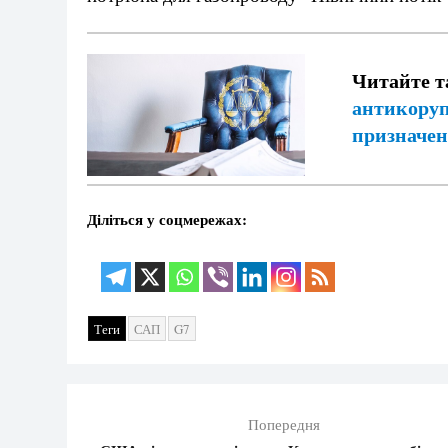
Читайте 
антикоруп
призначен
Діліться у соцмережах:
Теги
САП
G7
Попередня