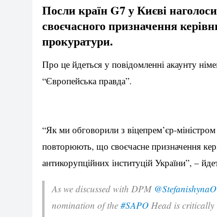
Посли країн G7 у Києві наголос
своєчасного призначення керівн
прокуратури.
Про це йдеться у повідомленні акаунту німе
“Європейська правда”.
“Як ми обговорили з віцепрем’єр-міністро
повторюють, що своєчасне призначення кер
антикорупційних інституцій України”, – йде
As we discussed with DPM
@StefanishynaO
nomination of the
#SAPO
Head is critically