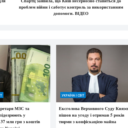
для
Спартц заявила, що Київ несерйозно ставиться до
проблем війни і саботує контроль за використанням
допомоги. ВІДЕО
ІТ
УКРАЇНА І СВІТ
ретаря МЗС та
Ексголова Верховного Суду Князє
підозрюють у
пішов на угоду і отримав 5 років
 37 млн грн з коштів
тюрми з конфіскацією майна