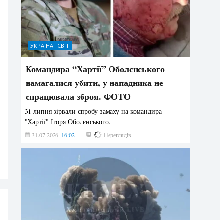
УКРАЇНА І СВІТ
Командира “Хартії” Оболєнського
намагалися убити, у нападника не
спрацювала зброя. ФОТО
31 липня зірвали спробу замаху на командира
"Хартії" Ігоря Оболєнського.
31.07.2026
16:02
189
Переглядів