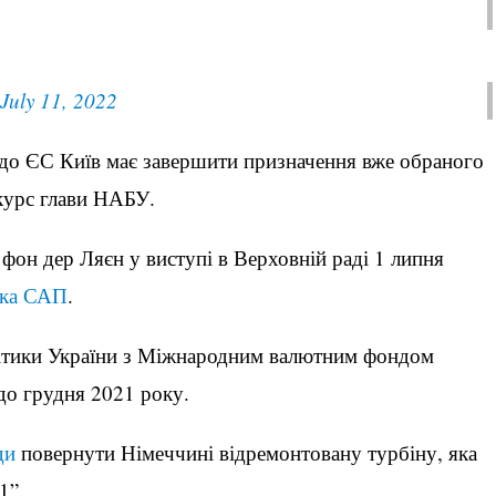
July 11, 2022
 до ЄС Київ має завершити призначення вже обраного
курс глави НАБУ.
 фон дер Ляєн у виступі в Верховній раді 1 липня
ика САП
.
літики України з Міжнародним валютним фондом
до грудня 2021 року.
ди
повернути Німеччині відремонтовану турбіну, яка
1”.