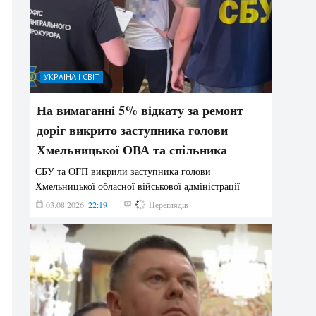
УКРАЇНА І СВІТ
На вимаганні 5% відкату за ремонт
доріг викрито заступника голови
Хмельницької ОВА та спільника
СБУ та ОГП викрили заступника голови
Хмельницької обласної військової адміністрації
03.08.2026
22:19
841
Переглядів