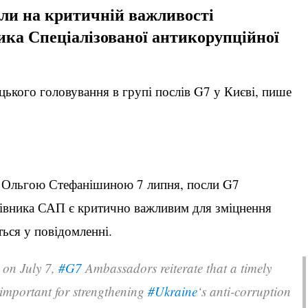
или на критичній важливості
ика Спеціалізованої антикорупційної
цького головування в групі послів G7 у Києві, пише
м Ольгою Стефанішиною 7 липня, посли G7
івника САП є критично важливим для зміцнення
ться у повідомленні.
on July 7,
#G7
Ambassadors reiterate that a timely
 important for strengthening
#Ukraine
‘s anti-corruption